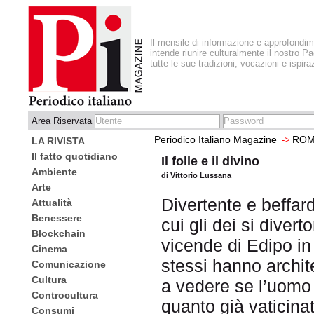
Il mensile di informazione e approfondi
intende riunire culturalmente il nostro Pa
tutte le sue tradizioni, vocazioni e ispira
Area Riservata
Periodico Italiano Magazine
ROM
->
LA RIVISTA
Il fatto quotidiano
Il folle e il divino
Ambiente
di Vittorio Lussana
Arte
Divertente e beffar
Attualità
Benessere
cui gli dei si divert
Blockchain
vicende di Edipo in
Cinema
stessi hanno architet
Comunicazione
Cultura
a vedere se l’uomo 
Controcultura
quanto già vaticinat
Consumi