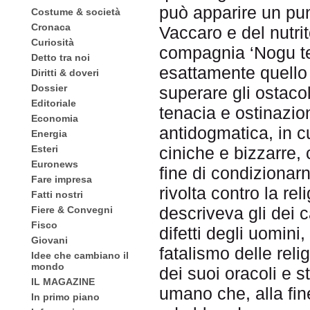
può apparire un punt
Costume & società
Cronaca
Vaccaro e del nutri
Curiosità
compagnia ‘Nogu tea
Detto tra noi
esattamente quello
Diritti & doveri
Dossier
superare gli ostaco
Editoriale
tenacia e ostinazio
Economia
antidogmatica, in c
Energia
Esteri
ciniche e bizzarre, 
Euronews
fine di condizionar
Fare impresa
rivolta contro la rel
Fatti nostri
descriveva gli dei 
Fiere & Convegni
Fisco
difetti degli uomini
Giovani
fatalismo delle relig
Idee che cambiano il
mondo
dei suoi oracoli e st
IL MAGAZINE
umano che, alla fin
In primo piano