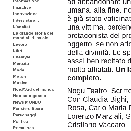
ad abbandonare un ‘
Informazione
Iniziative
umana, alla fine, n
Innovazione
è già stato vaticin
Intervista a...
una vittima, perdend
L'analisi
La grande storia dei
protagonista del pr
mondiali di calcio
oggetto, se non add
Lavoro
Libri
della divinità. Lo s
Lifestyle
assai ben recitato d
Mercato
molto affiatati.
Un l
Moda
completo.
Motori
Musica
Nogu Teatro. Scritt
Nord/Sud del mondo
Non solo gossip
Con Claudia Bighi, 
News MONDO
Rosa, Carlo Maria F
Pensiero libero
Lorenzo Marziali, 
Personaggi
Politica
Cristiano Vaccaro
Primalinea