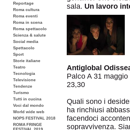
Reportage
sala.
Un lavoro in
Roma cultura
Roma eventi
Roma in scena
Roma spettacolo
Scienza & salute
Social media
Spettacolo
Sport
Storie italiane
Antiglobal Odisse
Teatro
Tecnologia
Palco A 31 maggio h
Televisione
23,30
Tendenze
Turismo
Tutti in cucina
Quali sono i desider
Voci dal mondo
ha rinchiusi abbassa
World wide web
facendoci accontenta
NOPS FESTIVAL 2018
ROMA FRINGE
sopravvivenza. Siam
FESTIVAL 2019