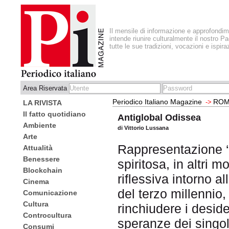
Il mensile di informazione e approfondi
intende riunire culturalmente il nostro Pa
tutte le sue tradizioni, vocazioni e ispira
Area Riservata
Periodico Italiano Magazine
ROM
->
LA RIVISTA
Il fatto quotidiano
Antiglobal Odissea
Ambiente
di Vittorio Lussana
Arte
Rappresentazione ‘cu
Attualità
Benessere
spiritosa, in altri
Blockchain
riflessiva intorno a
Cinema
del terzo millennio,
Comunicazione
Cultura
rinchiudere i desider
Controcultura
speranze dei singoli
Consumi