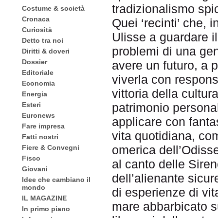
tradizionalismo spic
Costume & società
Cronaca
Quei ‘recinti’ che, 
Curiosità
Ulisse a guardare il
Detto tra noi
problemi di una gene
Diritti & doveri
Dossier
avere un futuro, a 
Editoriale
viverla con responsa
Economia
vittoria della cultu
Energia
Esteri
patrimonio personale
Euronews
applicare con fantas
Fare impresa
vita quotidiana, co
Fatti nostri
omerica dell’Odisse
Fiere & Convegni
Fisco
al canto delle Sire
Giovani
dell’alienante sicu
Idee che cambiano il
mondo
di esperienze di vit
IL MAGAZINE
mare abbarbicato su
In primo piano