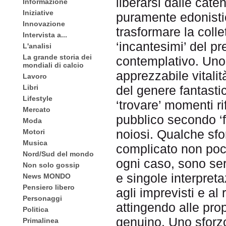
liberarsi dalle cate
Informazione
Iniziative
puramente edonistic
Innovazione
trasformare la collet
Intervista a...
‘incantesimi’ del p
L'analisi
La grande storia dei
contemplativo. Uno 
mondiali di calcio
apprezzabile vitalit
Lavoro
Libri
del genere fantasti
Lifestyle
‘trovare’ momenti ri
Mercato
pubblico secondo ‘
Moda
noiosi. Qualche sfor
Motori
Musica
complicato non poco 
Nord/Sud del mondo
ogni caso, sono serv
Non solo gossip
e singole interpret
News MONDO
Pensiero libero
agli imprevisti e al
Personaggi
attingendo alle prop
Politica
genuino. Uno sforz
Primalinea