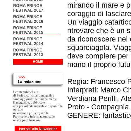
mirando il mare e p
ROMA FRINGE
FESTIVAL 2017
coraggio di lasciare
ROMA FRINGE
Un viaggio catartic
FESTIVAL 2016
ROMA FRINGE
ritrovare che è un 
FESTIVAL 2015
da riconoscere nel 
ROMA FRINGE
FESTIVAL 2014
squarciagola. Viaggi
ROMA FRINGE
deve compiere per r
FESTIVAL 2013
HOME
mano il proprio futu
>>>
Regia: Francesco Pi
La redazione
Interpreti: Marco Ch
I contenuti del sito
di Periodico italiano magazine
Verdiana Perilli, Al
sono aggiornati settimanalmente.
Il magazine, pubblicato
Proto - Compagnia 
con periodicità mensile è disponibile
on-line
GENERE: fantastic
in versione pdf sfogliabile.
Per ricevere informazioni sulle
nostre pubblicazioni:
Iscriviti alla Newsletter