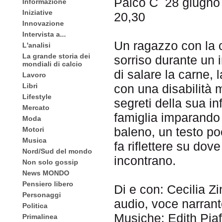
Palco C 28 giugno h
Informazione
Iniziative
20,30
Innovazione
Intervista a...
Un ragazzo con la c
L'analisi
La grande storia dei
sorriso durante un 
mondiali di calcio
di salare la carne, 
Lavoro
Libri
con una disabilità 
Lifestyle
segreti della sua i
Mercato
famiglia imparando 
Moda
baleno, un testo poe
Motori
Musica
fa riflettere su dov
Nord/Sud del mondo
incontrano.
Non solo gossip
News MONDO
Pensiero libero
Di e con: Cecilia Z
Personaggi
audio, voce narrant
Politica
Musiche: Edith Piaf
Primalinea