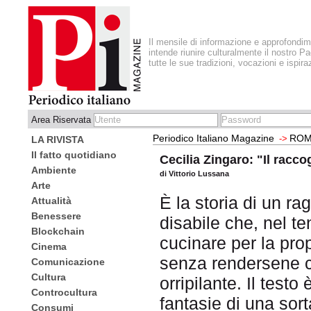
Il mensile di informazione e approfondi
intende riunire culturalmente il nostro Pa
tutte le sue tradizioni, vocazioni e ispira
Area Riservata
Periodico Italiano Magazine
ROM
->
LA RIVISTA
Il fatto quotidiano
Cecilia Zingaro: "Il racco
Ambiente
di Vittorio Lussana
Arte
È la storia di un r
Attualità
Benessere
disabile che, nel te
Blockchain
cucinare per la pro
Cinema
senza rendersene c
Comunicazione
Cultura
orripilante. Il test
Controcultura
fantasie di una sort
Consumi