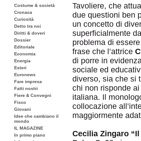
Tavoliere, che attua
Costume & società
Cronaca
due questioni ben p
Curiosità
un concetto di dive
Detto tra noi
superficialmente dal
Diritti & doveri
Dossier
problema di essere d
Editoriale
frase che l’attrice
C
Economia
di porre in evidenza
Energia
Esteri
sociale ed educativ
Euronews
diverso, sia che si 
Fare impresa
chi non risponde ai d
Fatti nostri
italiana. Il monolog
Fiere & Convegni
Fisco
collocazione all’in
Giovani
maggiormente adatto
Idee che cambiano il
mondo
IL MAGAZINE
Cecilia Zingaro “Il
In primo piano