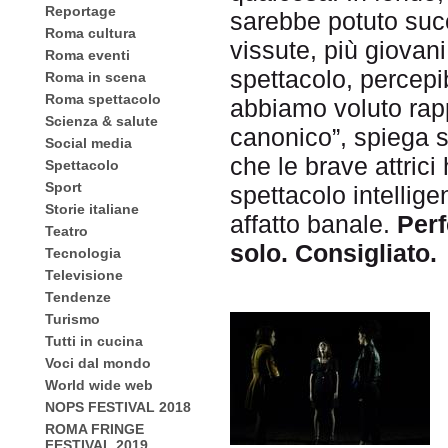
Reportage
sarebbe potuto succ
Roma cultura
vissute, più giovani
Roma eventi
spettacolo, percepi
Roma in scena
Roma spettacolo
abbiamo voluto rap
Scienza & salute
canonico”, spiega s
Social media
che le brave attric
Spettacolo
Sport
spettacolo intellig
Storie italiane
affatto banale.
Perf
Teatro
solo. Consigliato.
Tecnologia
Televisione
Tendenze
Turismo
Tutti in cucina
Voci dal mondo
World wide web
NOPS FESTIVAL 2018
ROMA FRINGE
FESTIVAL 2019