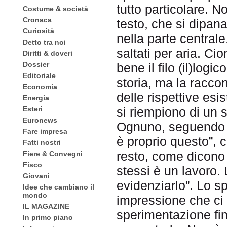
tutto particolare. N
Costume & società
Cronaca
testo, che si dipana
Curiosità
nella parte central
Detto tra noi
saltati per aria. Ci
Diritti & doveri
Dossier
bene il filo (il)log
Editoriale
storia, ma la raccon
Economia
delle rispettive esi
Energia
Esteri
si riempiono di un s
Euronews
Ognuno, seguendo la
Fare impresa
è proprio questo”, c
Fatti nostri
resto, come dicono l
Fiere & Convegni
Fisco
stessi è un lavoro
Giovani
evidenziarlo”. Lo sp
Idee che cambiano il
mondo
impressione che ci s
IL MAGAZINE
sperimentazione fin
In primo piano