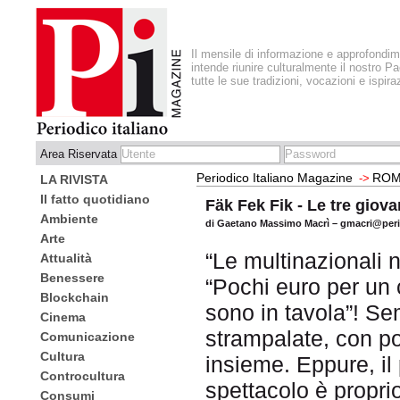
Il mensile di informazione e approfondi
intende riunire culturalmente il nostro Pa
tutte le sue tradizioni, vocazioni e ispira
Area Riservata
Periodico Italiano Magazine
ROM
->
LA RIVISTA
Il fatto quotidiano
Fäk Fek Fik - Le tre giov
Ambiente
di Gaetano Massimo Macrì – gmacri@per
Arte
“Le multinazionali n
Attualità
Benessere
“Pochi euro per un 
Blockchain
sono in tavola”! Se
Cinema
strampalate, con p
Comunicazione
Cultura
insieme. Eppure, il
Controcultura
spettacolo è propri
Consumi