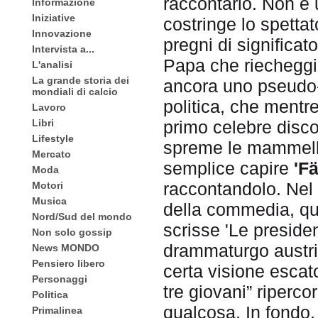
raccontarlo. Non è 
Informazione
Iniziative
costringe lo spettat
Innovazione
pregni di significato
Intervista a...
Papa che riecheggia
L'analisi
La grande storia dei
ancora uno pseudo-
mondiali di calcio
politica, che mentre 
Lavoro
Libri
primo celebre disco
Lifestyle
spreme le mammelle,
Mercato
semplice capire
'F
Moda
raccontandolo. Nel fi
Motori
Musica
della commedia, qu
Nord/Sud del mondo
scrisse 'Le preside
Non solo gossip
drammaturgo austri
News MONDO
Pensiero libero
certa visione escat
Personaggi
tre giovani” riperco
Politica
qualcosa. In fondo,
Primalinea