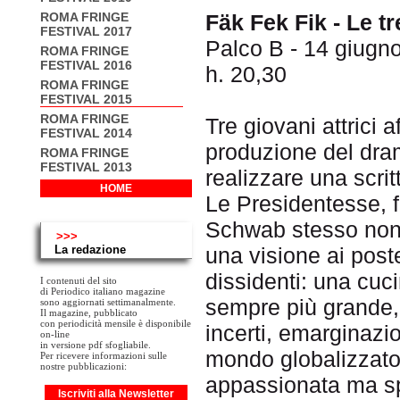
ROMA FRINGE
Fäk Fek Fik - Le t
FESTIVAL 2017
Palco B - 14 giugno
ROMA FRINGE
FESTIVAL 2016
h. 20,30
ROMA FRINGE
FESTIVAL 2015
ROMA FRINGE
Tre giovani attrici 
FESTIVAL 2014
produzione del dram
ROMA FRINGE
FESTIVAL 2013
realizzare una scrit
HOME
Le Presidentesse, f
Schwab stesso non 
>>>
La redazione
una visione ai poste
dissidenti: una cu
I contenuti del sito
di Periodico italiano magazine
sempre più grande, 
sono aggiornati settimanalmente.
Il magazine, pubblicato
con periodicità mensile è disponibile
incerti, emarginazio
on-line
in versione pdf sfogliabile.
mondo globalizzato 
Per ricevere informazioni sulle
nostre pubblicazioni:
appassionata ma sp
Iscriviti alla Newsletter