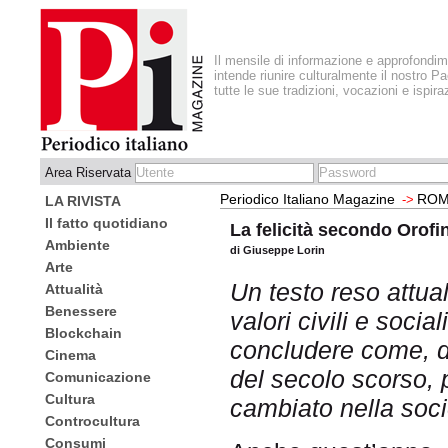
Il mensile di informazione e approfondi
intende riunire culturalmente il nostro Pa
tutte le sue tradizioni, vocazioni e ispira
Area Riservata
Periodico Italiano Magazine
ROM
->
LA RIVISTA
Il fatto quotidiano
La felicità secondo Orofi
Ambiente
di Giuseppe Lorin
Arte
Un testo reso attu
Attualità
Benessere
valori civili e socia
Blockchain
concludere come, da
Cinema
del secolo scorso, 
Comunicazione
Cultura
cambiato nella soci
Controcultura
Consumi