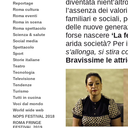
diventata nient’altr
Reportage
l’assenza dei valori m
Roma cultura
Roma eventi
familiari e sociali, 
Roma in scena
delle nuove generazi
Roma spettacolo
forse nascere
‘La f
Scienza & salute
Social media
arida società? Per i
Spettacolo
s'allonga, si stira
Sport
Bravissime le attri
Storie italiane
Teatro
Tecnologia
Televisione
Tendenze
Turismo
Tutti in cucina
Voci dal mondo
World wide web
NOPS FESTIVAL 2018
ROMA FRINGE
FESTIVAL 2019