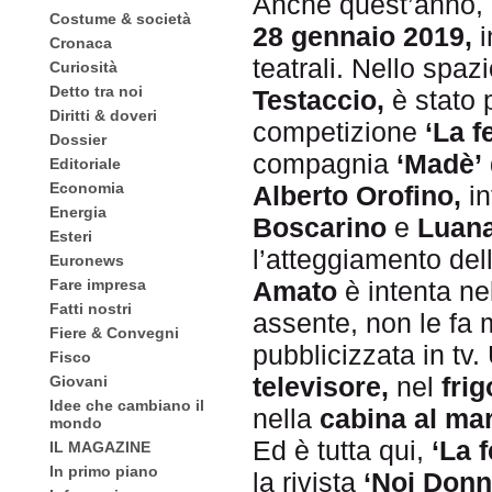
Anche quest’anno, 
Costume & società
28 gennaio 2019,
Cronaca
teatrali. Nello spaz
Curiosità
Detto tra noi
Testaccio,
è stato 
Diritti & doveri
competizione
‘La f
Dossier
compagnia
‘Madè’
Editoriale
Economia
Alberto Orofino,
in
Energia
Boscarino
e
Luan
Esteri
l’atteggiamento del
Euronews
Amato
è intenta nel
Fare impresa
Fatti nostri
assente, non le fa 
Fiere & Convegni
pubblicizzata in tv.
Fisco
televisore,
nel
frig
Giovani
Idee che cambiano il
nella
cabina al mar
mondo
Ed è tutta qui,
‘La f
IL MAGAZINE
In primo piano
la rivista
‘Noi Donn