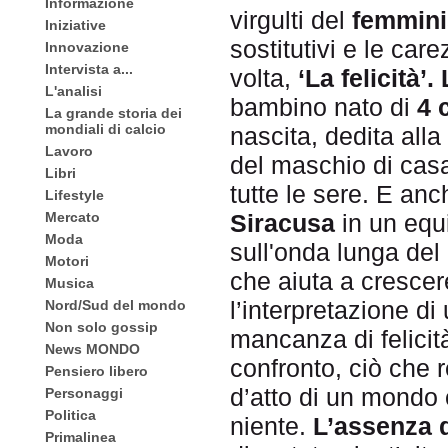
Informazione
virgulti del
femmin
Iniziative
sostitutivi e le ca
Innovazione
Intervista a...
volta,
‘La felicità’
L'analisi
bambino nato di
4 
La grande storia dei
mondiali di calcio
nascita, dedita alla
Lavoro
del maschio di cas
Libri
tutte le sere. E an
Lifestyle
Siracusa
in un equi
Mercato
Moda
sull'onda lunga del
Motori
che aiuta a crescer
Musica
l’interpretazione d
Nord/Sud del mondo
Non solo gossip
mancanza di felicità
News MONDO
confronto, ciò che
Pensiero libero
d’atto di un mondo 
Personaggi
Politica
niente.
L’assenza di
Primalinea