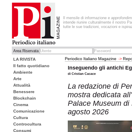
Il mensile di informazione e approfondi
intende riunire culturalmente il nostro Pa
tutte le sue tradizioni, vocazioni e ispira
Area Riservata
Periodico Italiano Magazine
Repo
->
LA RIVISTA
Il fatto quotidiano
Inseguendo gli antichi Eg
Ambiente
di Cristian Cacace
Arte
La redazione di Per
Attualità
Benessere
mostra dedicata all'
Blockchain
Palace Museum di H
Cinema
agosto 2026
Comunicazione
Cultura
Controcultura
Consumi