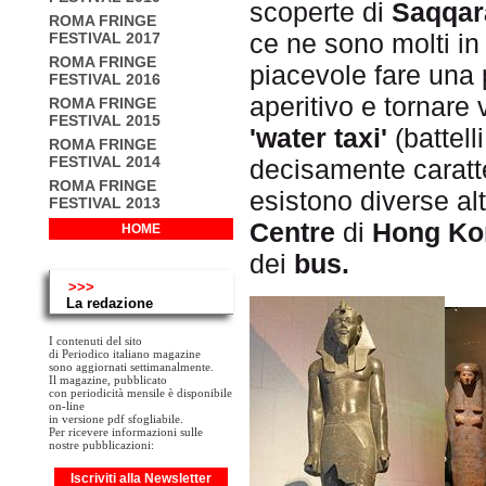
scoperte di
Saqqar
ROMA FRINGE
ce ne sono molti in 
FESTIVAL 2017
ROMA FRINGE
piacevole fare una
FESTIVAL 2016
aperitivo e tornare 
ROMA FRINGE
FESTIVAL 2015
'water taxi'
(battell
ROMA FRINGE
FESTIVAL 2014
decisamente caratter
ROMA FRINGE
esistono diverse al
FESTIVAL 2013
Centre
di
Hong Ko
HOME
dei
bus.
>>>
La redazione
I contenuti del sito
di Periodico italiano magazine
sono aggiornati settimanalmente.
Il magazine, pubblicato
con periodicità mensile è disponibile
on-line
in versione pdf sfogliabile.
Per ricevere informazioni sulle
nostre pubblicazioni:
Iscriviti alla Newsletter