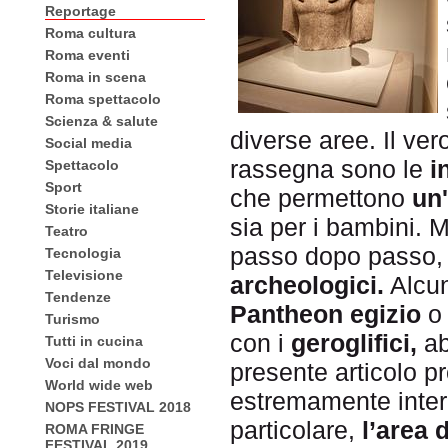
Reportage
Roma cultura
Roma eventi
Roma in scena
Roma spettacolo
Scienza & salute
diverse aree. Il ve
Social media
rassegna sono le
i
Spettacolo
Sport
che permettono
un
Storie italiane
sia per i bambini. M
Teatro
passo dopo passo, 
Tecnologia
Televisione
archeologici.
Alcun
Tendenze
Pantheon egizio
o 
Turismo
con i
geroglifici,
ab
Tutti in cucina
Voci dal mondo
presente articolo 
World wide web
estremamente inter
NOPS FESTIVAL 2018
particolare,
l’area
ROMA FRINGE
FESTIVAL 2019