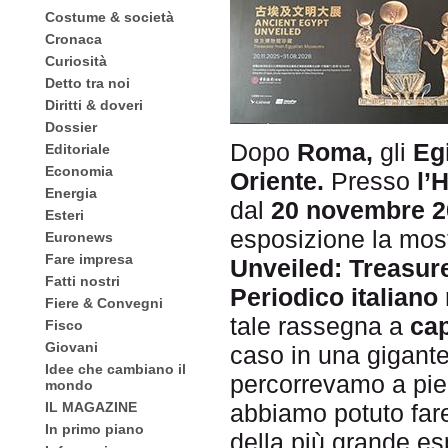
Costume & società
Cronaca
Curiosità
Detto tra noi
Diritti & doveri
Dossier
Dopo
Roma,
gli
Eg
Editoriale
Economia
Oriente.
Presso
l’
Energia
dal
20 novembre 2
Esteri
esposizione la mostr
Euronews
Fare impresa
Unveiled: Treasur
Fatti nostri
Periodico italian
Fiere & Convegni
tale rassegna a
ca
Fisco
Giovani
caso in una gigante
Idee che cambiano il
percorrevamo a pied
mondo
IL MAGAZINE
abbiamo potuto fare 
In primo piano
della più grande e