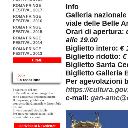
Info
ROMA FRINGE
FESTIVAL 2017
Galleria nazional
ROMA FRINGE
FESTIVAL 2016
viale delle Belle 
ROMA FRINGE
Orari di apertura:
FESTIVAL 2015
ROMA FRINGE
alle 19.00
FESTIVAL 2014
Biglietto intero:
€ 
ROMA FRINGE
FESTIVAL 2013
Biglietto ridotto:
€
HOME
Biglietto Santa Ce
Biglietto Galleria
>>>
Per agevolazioni big
La redazione
https://cultura.gov
I contenuti del sito
di Periodico italiano magazine
e-mail:
gan-amc@cu
sono aggiornati settimanalmente.
Il magazine, pubblicato
con periodicità mensile è disponibile
on-line
in versione pdf sfogliabile.
Per ricevere informazioni sulle
nostre pubblicazioni:
Iscriviti alla Newsletter