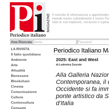
Il mensile di informazione e approfondi
intende riunire culturalmente il nostro Pa
tutte le sue tradizioni, vocazioni e ispira
Area Riservata
LA RIVISTA
Periodico Italiano 
Il fatto quotidiano
2025: East and West
Ambiente
Arte
di Ludovica Zurzolo
Attualità
Alla Galleria Nazio
Benessere
Contemporanea, il d
Blockchain
Cinema
Occidente si fa imm
Comunicazione
ponte artistico da S
Cultura
d'Italia
Controcultura
Consumi