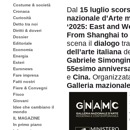
Costume & società
Dal
15 luglio scor
Cronaca
nazionale d’Arte
Curiosità
Detto tra noi
‘2025: East and We
Diritti & doveri
From Shanghai to
Dossier
scena il
dialogo
tr
Editoriale
Economia
dell’arte italiana
de
Energia
Gabriele Simongi
Esteri
55esimo anniversar
Euronews
Fare impresa
e
Cina.
Organizzat
Fatti nostri
Galleria mazional
Fiere & Convegni
Fisco
Giovani
Idee che cambiano il
mondo
IL MAGAZINE
In primo piano