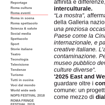
affinità e differenz
Reportage
interculturale.
Roma cultura
Roma eventi
“La mostra”,
affer
Roma in scena
della Galleria naz
Roma spettacolo
una preziosa occas
Scienza & salute
Social media
Paese come la Cina
Spettacolo
internazionale, e p
Sport
creative italiane. L’
Storie italiane
Teatro
contaminazione. Pe
Tecnologia
museo pubblico dev
Televisione
culture diverse”.
Tendenze
Turismo
'2025 East and Wes
Tutti in cucina
guardare oltre i
con
Voci dal mondo
comune: un progetto
World wide web
NOPS FESTIVAL 2018
come mezzo di
dia
ROMA FRINGE
FESTIVAL 2019