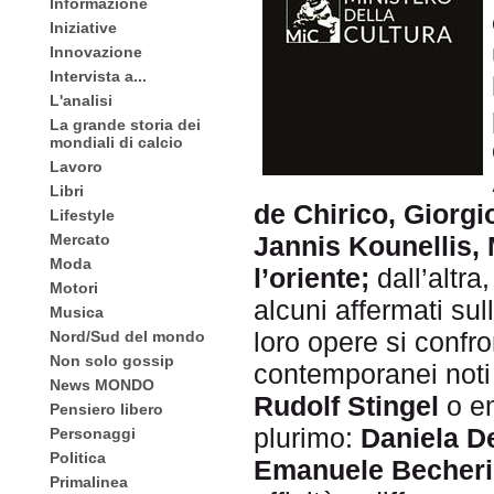
Informazione
Iniziative
Innovazione
Intervista a...
L'analisi
La grande storia dei
mondiali di calcio
Lavoro
Libri
de Chirico, Giorgi
Lifestyle
Mercato
Jannis Kounellis, 
Moda
l’oriente;
dall’altra
Motori
alcuni affermati sul
Musica
loro opere si confron
Nord/Sud del mondo
Non solo gossip
contemporanei not
News MONDO
Rudolf Stingel
o e
Pensiero libero
plurimo:
Daniela D
Personaggi
Politica
Emanuele Becheri,
Primalinea