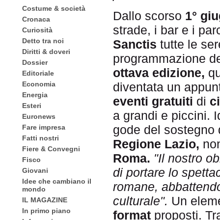
Costume & società
Dallo scorso
1° gi
Cronaca
strade, i bar e i par
Curiosità
Detto tra noi
Sanctis
tutte le se
Diritti & doveri
programmazione del
Dossier
ottava edizione,
qu
Editoriale
diventata un appunt
Economia
Energia
eventi gratuiti
di
c
Esteri
a grandi e piccini. 
Euronews
gode del sostegno
Fare impresa
Fatti nostri
Regione Lazio,
non
Fiere & Convegni
Roma.
"Il nostro ob
Fisco
di portare lo spettac
Giovani
Idee che cambiano il
romane, abbattendo 
mondo
culturale".
Un elemen
IL MAGAZINE
In primo piano
format
proposti. Tr