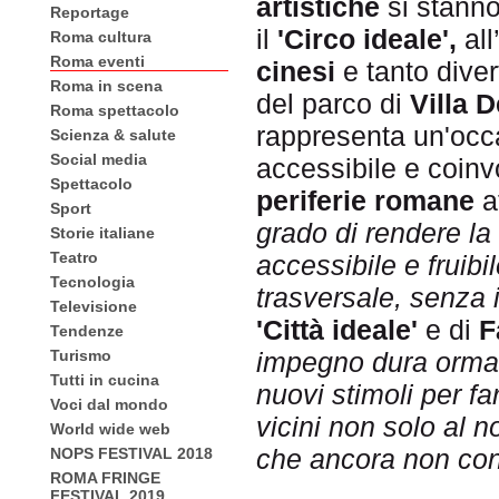
artistiche
si stanno
Reportage
il
'Circo ideale',
all
Roma cultura
Roma eventi
cinesi
e tanto diver
Roma in scena
del parco di
Villa D
Roma spettacolo
rappresenta un'occ
Scienza & salute
Social media
accessibile e coinvo
Spettacolo
periferie romane
at
Sport
grado di rendere la
Storie italiane
Teatro
accessibile e fruibi
Tecnologia
trasversale, senza i
Televisione
'Città ideale'
e di
F
Tendenze
impegno dura ormai
Turismo
Tutti in cucina
nuovi stimoli per
fa
Voci dal mondo
vicini non solo al 
World wide web
che ancora non cono
NOPS FESTIVAL 2018
ROMA FRINGE
FESTIVAL 2019