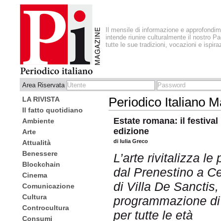
Il mensile di informazione e approfondi
intende riunire culturalmente il nostro Pa
tutte le sue tradizioni, vocazioni e ispira
Area Riservata
LA RIVISTA
Periodico Italiano 
Il fatto quotidiano
Estate romana: il festival '
Ambiente
edizione
Arte
di Iulia Greco
Attualità
Benessere
L’arte rivitalizza le 
Blockchain
dal Prenestino a Ce
Cinema
di Villa De Sanctis,
Comunicazione
Cultura
programmazione di 
Controcultura
per tutte le età
Consumi