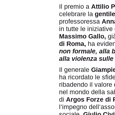
Il premio a
Attilio P
celebrare la
gentil
professoressa
Ann
in tutte le iniziativ
Massimo Gallo,
gi
di Roma,
ha evide
non formale, alla b
alla violenza sull
Il generale
Giampie
ha ricordato le sfi
ribadendo il valore
nel mondo della sa
di
Argos Forze di P
l’impegno dell’asso
sociale.
Giulio Civi