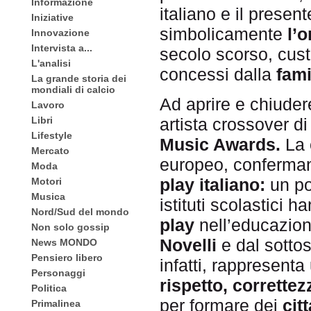
Informazione
italiano e il prese
Iniziative
simbolicamente
l’o
Innovazione
Intervista a...
secolo scorso, custo
L'analisi
concessi dalla
fami
La grande storia dei
mondiali di calcio
Ad aprire e chiuder
Lavoro
Libri
artista crossover di
Lifestyle
Music Awards.
La 
Mercato
europeo, conferm
Moda
play italiano:
un pon
Motori
Musica
istituti scolastici 
Nord/Sud del mondo
play
nell’educazion
Non solo gossip
Novelli
e dal sotto
News MONDO
Pensiero libero
infatti, rappresen
Personaggi
rispetto, corrette
Politica
per formare dei
cit
Primalinea