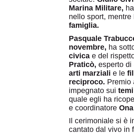
Marina Militare,
ha 
nello sport, mentre
famiglia.
Pasquale Trabucc
novembre,
ha sott
civica
e del rispett
Praticò,
esperto di
arti marziali
e le
fi
reciproco.
Premio a
impegnato sui
temi
quale egli ha ricop
e coordinatore
Ona 
Il cerimoniale si è
cantato dal vivo in 