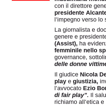
con il direttore gen
presidente Alcante
l’impegno verso lo s
La giornalista e d
genere e presiden
(Assist),
ha evidenz
femminile nello sp
governance, sottol
delle donne vittim
Il giudice
Nicola D
play
e
giustizia,
in
l’avvocato
Ezio Bo
di fair play”.
Il sal
richiamo all’etica e