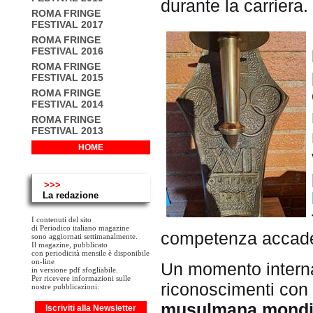
durante la carriera.
ROMA FRINGE
FESTIVAL 2017
ROMA FRINGE
FESTIVAL 2016
ROMA FRINGE
FESTIVAL 2015
ROMA FRINGE
FESTIVAL 2014
ROMA FRINGE
FESTIVAL 2013
HOME
>>>
La redazione
I contenuti del sito
di Periodico italiano magazine
competenza accadem
sono aggiornati settimanalmente.
Il magazine, pubblicato
con periodicità mensile è disponibile
on-line
Un momento interna
in versione pdf sfogliabile.
Per ricevere informazioni sulle
riconoscimenti con
nostre pubblicazioni:
musulmana mondi
Iscriviti alla Newsletter