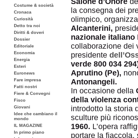
Salone d’Onore
de
Costume & società
la consegna dei pre
Cronaca
olimpico, organizz
Curiosità
Detto tra noi
Alcanterini,
presid
Diritti & doveri
nazionale italiano 
Dossier
collaborazione dei 
Editoriale
Economia
presidente
dell’Os
Energia
verde 800 034 294
Esteri
Aprutino (Pe),
nonc
Euronews
Antonangeli.
Fare impresa
Fatti nostri
In occasione della
Fiere & Convegni
della violenza con
Fisco
introdotto la storia 
Giovani
Idee che cambiano il
sculture più riconos
mondo
1960.
L’opera raffi
IL MAGAZINE
In primo piano
portare la fiaccola, 