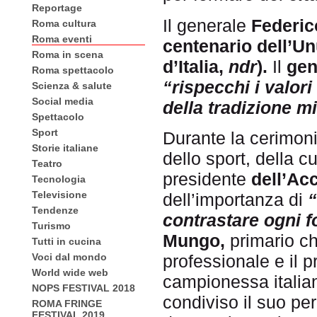
Reportage
Il generale
Federi
Roma cultura
Roma eventi
centenario dell’Un
Roma in scena
d’Italia,
ndr
).
Il
gen
Roma spettacolo
“rispecchi i valori 
Scienza & salute
Social media
della tradizione mil
Spettacolo
Sport
Durante la cerimoni
Storie italiane
dello sport, della cu
Teatro
presidente
dell’Ac
Tecnologia
Televisione
dell’importanza di
“
Tendenze
contrastare ogni f
Turismo
Mungo,
primario ch
Tutti in cucina
professionale e il
Voci dal mondo
World wide web
campionessa italia
NOPS FESTIVAL 2018
condiviso il suo pe
ROMA FRINGE
FESTIVAL 2019