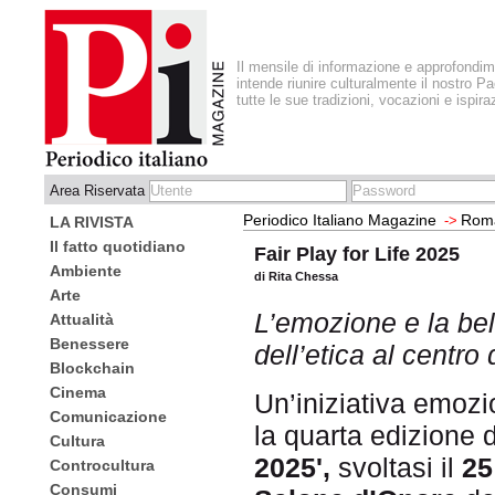
Il mensile di informazione e approfondi
intende riunire culturalmente il nostro Pa
tutte le sue tradizioni, vocazioni e ispira
Area Riservata
Periodico Italiano Magazine
Roma
->
LA RIVISTA
Il fatto quotidiano
Fair Play for Life 2025
Ambiente
di Rita Chessa
Arte
L’emozione e la bel
Attualità
Benessere
dell’etica al centro
Blockchain
Cinema
Un’iniziativa emozi
Comunicazione
la quarta edizione 
Cultura
2025',
svoltasi il
25
Controcultura
Consumi