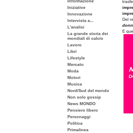
Informazione
trasfe
Iniziative
impre
impre
Innovazione
Del r
Intervista a...
donna
L'analisi
E que
La grande storia dei
mondiali di calcio
Lavoro
Libri
Lifestyle
Mercato
Moda
Motori
Musica
Nord/Sud del mondo
Non solo gossip
News MONDO
Pensiero libero
Personaggi
Politica
Primalinea