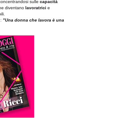
oncentrandosi sulle
capacità
me diventano
lavoratrici
e
li.
è:
"Una donna che lavora è una