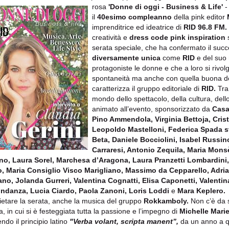
rosa
'Donne di oggi - Business & Life'
-
il
40esimo compleanno
della pink editor
imprenditrice ed ideatrice di
RID 96.8 FM.
creatività e
dress code pink inspiration
s
serata speciale, che ha confermato il succ
diversamente unica
come
RID
e del suo
protagoniste le donne e che a loro si rivol
spontaneità ma anche con quella buona d
caratterizza il gruppo editoriale di
RID.
Tra
mondo dello spettacolo, della cultura, del
animato all’evento, sponsorizzato da
Casa
Pino Ammendola, Virginia Bettoja, Cris
Leopoldo Mastelloni, Federica Spada sti
Beta, Daniele Bocciolini, Isabel Russin
Carraresi, Antonio Zequila, Maria Mons
no, Laura Sorel, Marchesa d’Aragona, Laura Pranzetti Lombardini
, Maria Consiglio Visco Marigliano, Massimo da Cepparello, Adrian
no, Jolanda Gurreri, Valentina Cognatti, Elisa Caponetti, Valentin
ndanza, Lucia Ciardo, Paola Zanoni, Loris Loddi
e
Mara Keplero.
lietare la serata, anche la musica del gruppo
Rokkamboly.
Non c’è da s
a, in cui si è festeggiata tutta la passione e l’impegno di
Michelle Marie
ndo il principio latino
"Verba volant, scripta manent”,
da un anno a q