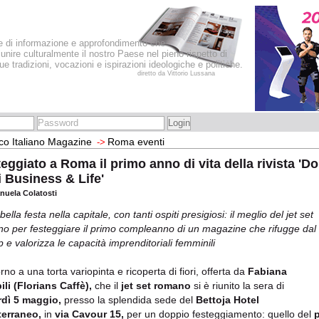
le di informazione e approfondimento che
iunire culturalmente il nostro Paese nel pieno rispetto di
sue tradizioni, vocazioni e ispirazioni ideologiche e politiche.
diretto da Vittorio Lussana
co Italiano Magazine
Roma eventi
->
eggiato a Roma il primo anno di vita della rivista 'D
 Business & Life'
nuela Colatosti
ella festa nella capitale, con tanti ospiti presigiosi: il meglio del jet set
o per festeggiare il primo compleanno di un magazine che rifugge dal
p e valorizza le capacità imprenditoriali femminili
rno a una torta variopinta e ricoperta di fiori, offerta da
Fabiana
li (Florians Caffè),
che il
jet set romano
si è riunito la sera di
dì 5 maggio,
presso la splendida sede del
Bettoja Hotel
terraneo,
in
via Cavour 15,
per un doppio festeggiamento: quello del
p