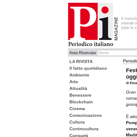
Il mensi
intende r
tutte le 
Area Riservata
Periodi
LA RIVISTA
Il fatto quotidiano
Fest
Ambiente
oggi
Arte
di Ema
Attualità
Gran b
Benessere
roman
Blockchain
gossi
Cinema
Comunicazione
È atto
Cultura
Pompi
Controcultura
vener
Medi
Consumi