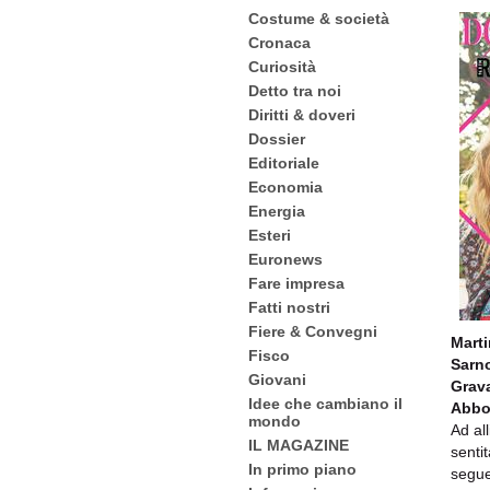
Costume & società
Cronaca
Curiosità
Detto tra noi
Diritti & doveri
Dossier
Editoriale
Economia
Energia
Esteri
Euronews
Fare impresa
Fatti nostri
Fiere & Convegni
Marti
Fisco
Sarno
Giovani
Grava
Idee che cambiano il
Abbo
mondo
Ad al
IL MAGAZINE
sentit
In primo piano
segue