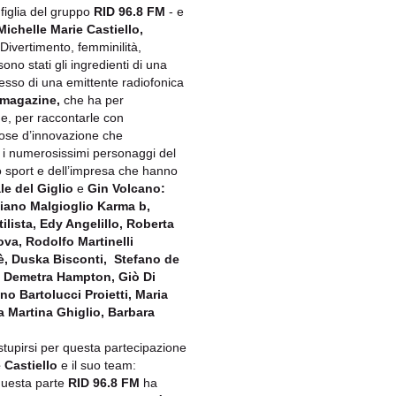
 figlia del gruppo
RID 96.8 FM
- e
Michelle Marie Castiello,
Divertimento, femminilità,
ono stati gli ingredienti di una
esso di una emittente radiofonica
magazine,
che ha per
ge, per raccontarle con
ose d’innovazione che
 i numerosissimi personaggi del
lo sport e dell’impresa che hanno
le del Giglio
e
Gin Volcano:
tiano Malgioglio Karma b,
lista, Edy Angelillo, Roberta
ova, Rodolfo Martinelli
è, Duska Bisconti, Stefano de
, Demetra Hampton, Giò Di
o Bartolucci Proietti, Maria
a Martina Ghiglio, Barbara
tupirsi per questa partecipazione
 Castiello
e il suo team:
uesta parte
RID 96.8 FM
ha