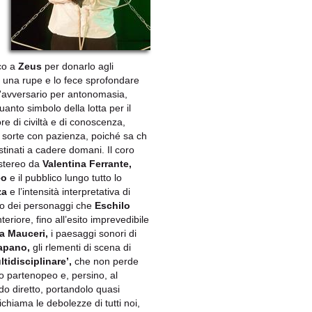
co a
Zeus
per donarlo agli
 una rupe e lo fece sprofondare
ll'avversario per antonomasia,
quanto simbolo della lotta per il
ore di civiltà e di conoscenza,
 sorte con pazienza, poiché sa ch
estinati a cadere domani. Il coro
 stereo da
Valentina Ferrante,
eo
e il pubblico lungo tutto lo
za
e l’intensità interpretativa di
lo dei personaggi che
Eschilo
teriore, fino all’esito imprevedibile
a Mauceri,
i paesaggi sonori di
apano,
gli rlementi di scena di
ltidisciplinare’,
che non perde
llo partenopeo e, persino, al
modo diretto, portandolo quasi
richiama le debolezze di tutti noi,