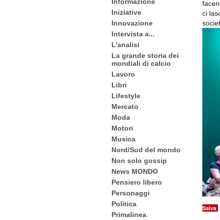
Informazione
facen
Iniziative
ci la
socie
Innovazione
Intervista a...
L'analisi
La grande storia dei
mondiali di calcio
Lavoro
Libri
Lifestyle
Mercato
Moda
Motori
Musica
Nord/Sud del mondo
Non solo gossip
News MONDO
Pensiero libero
Personaggi
Politica
Salva
Primalinea