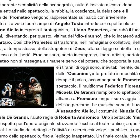
apparente semplicità della scenografia, nulla è lasciato al caso: dopo
 entrati nello spettacolo, la rabbia, la coscienza, la delusione e il
e del
Prometeo
vengono rappresentate sul palco con irriverente
ria. La voce fuori campo di
Angelo Tosto
introduce lo spettacolo e
no Aiello
interpreta il protagonista, il
titano Prometeo,
che rubò il fuo
i, diventando, per questo, vittima del
‘dio-tiranno’,
che lo incatenò ad
rtaro.
Così che
Prometeo
si trasforma, nell'immaginario collettivo, ne
ma, al tempo stesso, dello strapotere di
Zeus,
alla cui legge si ribella in 
sso e la libertà. Eroe solitario, poeta incompreso, libero artista, portat
eteo
non si rassegna a rimanere servo del potere, che sopporta la sua
e i tiranni di oggi sono, inevitabilmente, d
delle
‘Oceanine’,
interpretato in modalità
riempie il palco, accompagnando
Promet
spettacolo. Il multiforme
Federico Fioren
Micaela De Grandi
riempiono lo spettaco
affianca a
Prometeo
lungo il suo viaggio in
del suo percorso. Le musiche sono di
Luc
Alessandro Aiello,
i costumi di
Nunzia C
le De Grandi,
l’aiuto regia di
Roberta Andronico.
Uno spettacolo
‘mu
 rispetto per l’opera originale strizzando l’occhio al teatro antico, a que
l. Lo studio dei dettagli e l’attività di ricerca coinvolge il pubblico in 
terno dello spettacolo, fino all’epilogo inaspettato. Un finale corale, che 