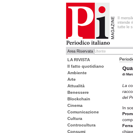
Il mensi
intende r
tutte le 
Area Riservata
Periodi
LA RIVISTA
Il fatto quotidiano
Quan
Ambiente
di Mar
Arte
La co
Attualità
racco
Benessere
del P
Blockchain
Cinema
In sc
Comunicazione
Prom
Cultura
compa
Controcultura
Ferra
chia
Consumi