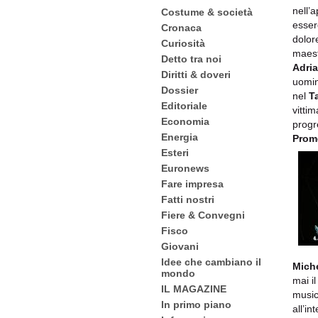
nell’
Costume & società
essere
Cronaca
dolor
Curiosità
maest
Detto tra noi
Adria
Diritti & doveri
uomin
Dossier
nel
Ta
Editoriale
vitti
Economia
progre
Energia
Prom
Esteri
Euronews
Fare impresa
Fatti nostri
Fiere & Convegni
Fisco
Giovani
Idee che cambiano il
Miche
mondo
mai il
IL MAGAZINE
musica
In primo piano
all’in