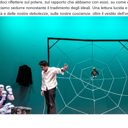
doci riflettere sul potere, sul rapporto che abbiamo con esso, su come c
sciamo sedurre nonostante il tradimento degli ideali. Una lettura lucida e
tà e delle nostre debolezze, sulle nostre coscienze, oltre il vestito dell’