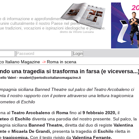
le di informazione e approfondimento che
iunire culturalmente il nostro Paese nel pieno rispetto di
sue tradizioni, vocazioni e ispirazioni ideologiche e politiche.
diretto da Vittorio Lussana
co Italiano Magazine
Roma in scena
->
do una tragedia si trasforma in farsa (e viceversa...
cello Valeri - mvaleri@periodicoitalianomagazine.it
mpagnia siciliana Banned Theatre sul palco del Teatro Arcobaleno ci
nta il nostro rapporto con il potere attraverso una lettura tragicomica
rometeo di Eschilo
ena al
Teatro Arcobaleno
di
Roma
fino al
9 febbraio 2020,
il
eteo
di
Eschilo
diventa una parodia del nostro presente. Sul palco, la
gnia siciliana
Banned Theatre,
diretta dal duo di registe
Valentina
nte
e
Micaela De Grandi,
presenta la tragedia di
Eschilo
riletta in
ve
tragicomica.
Con il testo rivisto da
Valentina Ferrante,