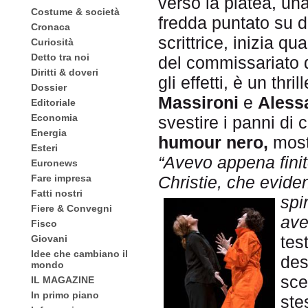
verso la platea, un
Costume & società
fredda puntato su di
Cronaca
scrittrice, inizia q
Curiosità
Detto tra noi
del commissariato 
Diritti & doveri
gli effetti, è un thri
Dossier
Massironi
e
Alessa
Editoriale
Economia
svestire i panni di
Energia
humour nero,
mostr
Esteri
“Avevo appena finito
Euronews
Christie, che evide
Fare impresa
Fatti nostri
spi
Fiere & Convegni
ave
Fisco
tes
Giovani
Idee che cambiano il
des
mondo
sce
IL MAGAZINE
In primo piano
ste