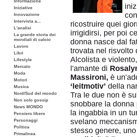
Informazione
ini
Iniziative
con
Innovazione
Intervista a...
ricostruire quei gio
L'analisi
irrigidirsi, per poi
La grande storia dei
mondiali di calcio
donna nasce dal fat
Lavoro
trovata nel risvolt
Libri
Alcolista e violento
Lifestyle
l'amante di
Rosaly
Mercato
Moda
Massironi,
è un'add
Motori
‘leitmotiv’
della nar
Musica
Tra le due non è sub
Nord/Sud del mondo
Non solo gossip
snobbare la donna p
News MONDO
la ingabbia in un t
Pensiero libero
svelano meccanismi 
Personaggi
Politica
stesso genere, uno f
Primalinea