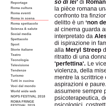
so di
lei'
di
Roman 
Reportage
la pièce romana una
Roma cultura
Roma eventi
confronto tra finzi
Roma in scena
delitto è un
‘non de
Roma spettacolo
al cinema guarda an
Scienza & salute
Social media
interpretato da
Ale
Spettacolo
di ispirazione in f
Sport
alla
Meryl Streep
Storie italiane
Teatro
ritratto di una don
Tecnologia
'perfettina'.
Le vic
Televisione
violenza, della mise
Tendenze
Turismo
mentre la scrittrice
Tutti in cucina
aspirazioni e paure
Voci dal mondo
assumere sempre pi
World wide web
psicoterapeutica, d
NOPS FESTIVAL 2018
ROMA FRINGE
psicologici, costret
FESTIVAL 2019