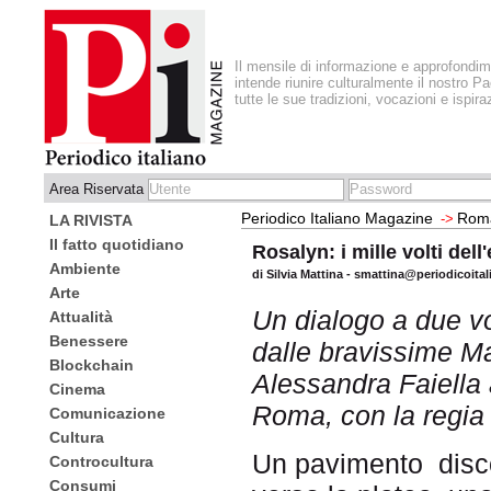
Il mensile di informazione e approfondi
intende riunire culturalmente il nostro Pa
tutte le sue tradizioni, vocazioni e ispira
Area Riservata
Periodico Italiano Magazine
Roma
->
LA RIVISTA
Il fatto quotidiano
Rosalyn: i mille volti del
Ambiente
di Silvia Mattina - smattina@periodicoita
Arte
Un dialogo a due vo
Attualità
Benessere
dalle bravissime M
Blockchain
Alessandra Faiella
Cinema
Roma, con la regia 
Comunicazione
Cultura
Un pavimento disco
Controcultura
Consumi