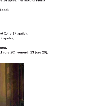
e 14 aprile) nel ruolo di
Floria
dossi;
ni
(14 e 17 aprile);
7 aprile);
Roma;
11
(ore 20),
venerdì 13
(ore 20),