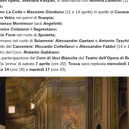
dell’opera:
Svetlana Kasyan,
in alternanza con
Monica Zanettin
(11 
a;
no La Colla
e
Massimo Giordano
(11 e 14 aprile) in quello di
Cavara
an Veloz
nei panni di
Scarpia;
franco Montresor
sarà
Angelotti;
nico Colaianni
il
Sagrestano;
io Fiore
nel ruolo di
Spoletta;
ternano nel ruolo di
Sciarrone:
Alessandro Gaetani
e
Antonio Taschi
ello del
Carceriere:
Riccardo Coltellacci
e
Alessandro Fabbri
(14 e 1
ro del Coro:
Roberto Gabbiani;
a partecipazione del
Coro di Voci Bianche
del
Teatro dell’Opera di 
la ‘prima’ di sabato
7 aprile
(ore 20),
Tosca
sarà replicata
mercoledì 
to 14
(ore 18) e
martedì 17
(ore 20).