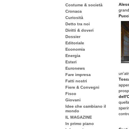
Ales
Costume & società
grand
Cronaca
Pucci
Curiosità
Detto tra noi
Diritti & doveri
Dossier
Editoriale
Economia
Energia
Esteri
Euronews
un'at
Fare impresa
Tosc
Fatti nostri
appen
Fiere & Convegni
prosp
Fisco
dell
Giovani
quell
Idee che cambiano il
sperim
mondo
contr
IL MAGAZINE
In primo piano