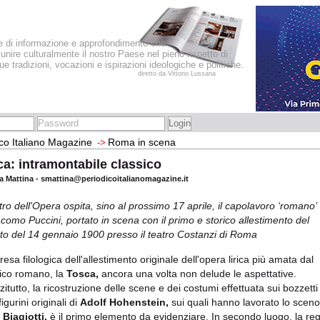
le di informazione e approfondimento che
iunire culturalmente il nostro Paese nel pieno rispetto di
sue tradizioni, vocazioni e ispirazioni ideologiche e politiche.
diretto da Vittorio Lussana
co Italiano Magazine
Roma in scena
->
a: intramontabile classico
via Mattina - smattina@periodicoitalianomagazine.it
atro dell'Opera ospita, sino al prossimo 17 aprile, il capolavoro ‘romano’
acomo Puccini, portato in scena con il primo e storico allestimento del
to del 14 gennaio 1900 presso il teatro Costanzi di Roma
resa filologica dell'allestimento originale dell'opera lirica più amata dal
ico romano, la
Tosca,
ancora una volta non delude le aspettative.
zitutto, la ricostruzione delle scene e dei costumi effettuata sui bozzetti
figurini originali di
Adolf Hohenstein,
sui quali hanno lavorato lo scen
Biagiotti,
è il primo elemento da evidenziare. In secondo luogo, la regi