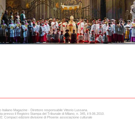
o Italiano Magazine - Direttore responsabile Vittorio Lussana.
ta presso il Registro Stampa del Tribunale di Milano, n. 345, il 9.06.2010.
 Compact edizioni divisione di Phoenix associazione culturale