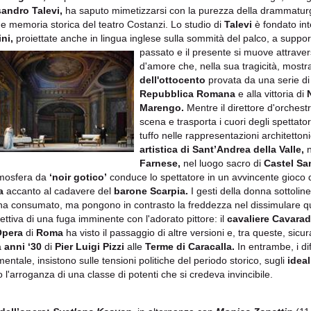
sandro Talevi,
ha saputo mimetizzarsi con la purezza della drammaturgi
e memoria storica del teatro Costanzi. Lo studio di
Talevi
è fondato int
ni,
proiettate anche in lingua inglese sulla sommità del palco, a support
passato e il presente si muove attraver
d'amore che, nella sua tragicità, mostr
dell'ottocento
provata da una serie di 
Repubblica Romana
e alla vittoria di
Marengo.
Mentre il direttore d'orchest
scena e trasporta i cuori degli spettato
tuffo nelle rappresentazioni architetto
artistica di Sant’Andrea della Valle,
n
Farnese,
nel luogo sacro di
Castel Sa
mosfera da
‘noir gotico’
conduce lo spettatore in un avvincente gioco di
a
accanto al cadavere del
barone Scarpia.
I gesti della donna sottolin
a consumato, ma pongono in contrasto la freddezza nel dissimulare qu
ettiva di una fuga imminente con l'adorato pittore: il
cavaliere Cavarad
'Opera
di
Roma
ha visto il passaggio di altre versioni e, tra queste, s
a
anni ‘30
di
Pier Luigi Pizzi
alle
Terme di Caracalla.
In entrambe, i dif
entale, insistono sulle tensioni politiche del periodo storico, sugli
ideal
o l'arroganza di una classe di potenti che si credeva invincibile.