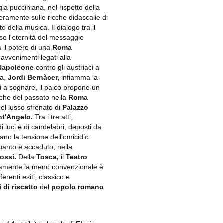
a pucciniana, nel rispetto della
eramente sulle ricche didascalie di
o della musica. Il dialogo
tra il
so l'eternità del messaggio
a il potere di una
Roma
avvenimenti legati alla
Napoleone
contro gli austriaci a
ra,
Jordi Bernàcer,
infiamma la
ri a sognare, il palco propone un
niche del passato nella
Roma
el lusso sfrenato di
Palazzo
nt'Angelo.
Tra i tre atti,
 luci e di candelabri, deposti da
eano la tensione dell'omicidio
anto è accaduto, nella
ossi.
Della
Tosca,
il
Teatro
icuramente la meno convenzionale è
ferenti esiti, classico e
i di riscatto
del
popolo romano