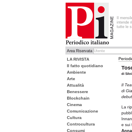
Il mensi
intende r
tutte le 
Area Riservata
Periodi
LA RIVISTA
Il fatto quotidiano
Tosc
Ambiente
di Sil
Arte
Il Te
Attualità
di Gi
Benessere
debut
Blockchain
Cinema
La rip
Comunicazione
pubbl
Cultura
Innan
Controcultura
e sui 
Anna 
Consumi