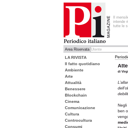
Il mensi
intende r
tutte le 
Area Riservata
Periodi
LA RIVISTA
Il fatto quotidiano
Atte
Ambiente
di Virg
Arte
L’alla
Attualità
dell’
Benessere
debili
Blockchain
Cinema
Negli 
Comunicazione
ben o
Cultura
vengo
Controcultura
medi
Consumi