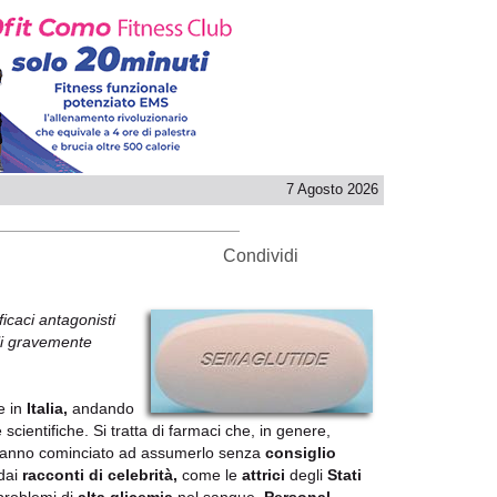
7 Agosto 2026
Condividi
ficaci antagonisti
ali gravemente
e in
Italia,
andando
scientifiche. Si tratta di farmaci che, in genere,
anno cominciato ad assumerlo senza
consiglio
dai
racconti di celebrità,
come le
attrici
degli
Stati