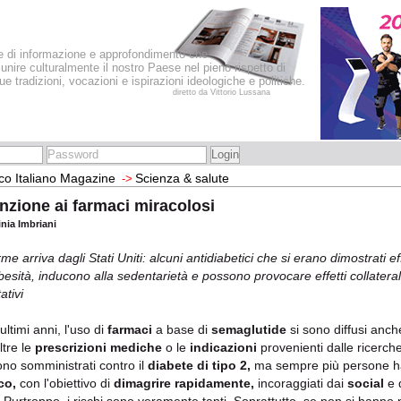
le di informazione e approfondimento che
iunire culturalmente il nostro Paese nel pieno rispetto di
sue tradizioni, vocazioni e ispirazioni ideologiche e politiche.
diretto da Vittorio Lussana
co Italiano Magazine
Scienza & salute
->
nzione ai farmaci miracolosi
inia Imbriani
rme arriva dagli Stati Uniti: alcuni antidiabetici che si erano dimostrati ef
obesità, inducono alla sedentarietà e possono provocare effetti collater
tativi
ultimi anni, l'uso di
farmaci
a base di
semaglutide
si sono diffusi anch
ltre le
prescrizioni mediche
o le
indicazioni
provenienti dalle ricerche 
no somministrati contro il
diabete di tipo 2,
ma sempre più persone h
co,
con l'obiettivo di
dimagrire rapidamente,
incoraggiati dai
social
e 