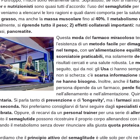
Purtroppo, i rischi sono veramente tanti. Soprattutto, se non si hanno
er
e
nutrizionisti
sono quasi tutti d’accordo: l’uso del
semaglutide
pe
 veniamo a elencarvi le loro ragioni e quali danni comporta per la salut
l
grasso,
ma anche la
massa muscolare
fino al
40%.
Il
metabolismo r
lmente, si
riprende tutto il peso; 2)
effetti collaterali importanti:
nau
asi,
pancreatite.
Questa
moda
del
farmaco miracoloso
te
l’esistenza di un
metodo facile
per
dimagr
nel tempo,
con
un’alimentazione equili
scorciatoie praticabili,
ma solamente
de
risultati cercati e una salute robusta. Le
m
seguito, qui da noi: gli
Usa
ci hanno sempre
non si scherza: c’è
scarsa informazione
ne hanno bisogno.
Inoltre, anche il
fatt
persona dipende da un farmaco,
perde fi
nell’allenamento e nell’alimentazione. Qui
taria.
Si parla tanto di
prevenzione
e di
'longevity',
ma i
farmaci
ass
a seconda.
Noi preferiamo consigliarvi di farvi seguire dagli
specialisti 
ibrata.
Oppure, di recarvi da un
personal trainer
per una serie di
alle
to il
semaglutide
possono ricostruire il proprio corpo allenandosi con 
ivando il metabolismo senza dover rinunciare alla giusta
quota proteica
cordiamo che il
principio attivo
del
semaglitude
è utile solo per chi ne