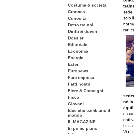
Uniti.
Costume & società
train
Cronaca
sede,
solo i
Curiosità
norma
Detto tra noi
rari c
Diritti & doveri
Dossier
Editoriale
Economia
Energia
Esteri
Euronews
Fare impresa
Fatti nostri
Fiere & Convegni
seden
Fisco
né l
Giovani
equil
Idee che cambiano il
assun
mondo
riatt
IL MAGAZINE
fisica.
In primo piano
Vi ri