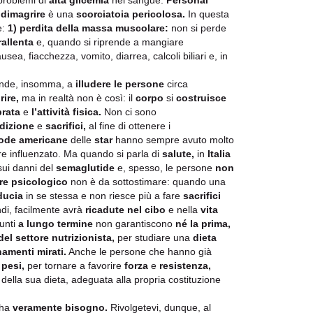
 problemi di
alta glicemia
nel sangue.
Personal
r
dimagrire
è una
scorciatoia pericolosa.
In questa
e:
1)
perdita della
massa muscolare:
non si perde
allenta
e, quando si riprende a mangiare
sea, fiacchezza, vomito, diarrea, calcoli biliari e, in
nde, insomma, a
illudere le persone
circa
ire,
ma in realtà non è così: il
corpo
si
costruisce
brata
e
l’attività fisica.
Non ci sono
dizione
e
sacrifici,
al fine di ottenere i
ode americane
delle
star
hanno sempre avuto molto
 influenzato. Ma quando si parla di
salute,
in
Italia
sui danni del
semaglutide
e, spesso, le persone
non
ore psicologico
non è da sottostimare: quando una
ducia
in se stessa e non riesce più a fare
sacrifici
ndi, facilmente avrà
ricadute nel cibo
e nella
vita
unti
a lungo termine
non garantiscono
né la prima,
del settore nutrizionista,
per studiare una
dieta
namenti mirati.
Anche le persone che hanno già
i
pesi,
per tornare a favorire
forza
e
resistenza,
della sua dieta, adeguata alla propria costituzione
 ha
veramente bisogno.
Rivolgetevi, dunque, al