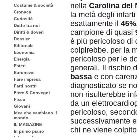
nella
Carolina del 
Costume & società
Cronaca
la metà degli infart
Curiosità
esattamente il
45%
Detto tra noi
campione di quasi
Diritti & doveri
Dossier
è più pericoloso di 
Editoriale
colpirebbe, per la 
Economia
pericoloso per le 
Energia
Esteri
generali. Il rischio
Euronews
bassa
e con caren
Fare impresa
diagnosticato se n
Fatti nostri
non risulterebbe in
Fiere & Convegni
Fisco
da un elettrocard
Giovani
pericoloso, secondo
Idee che cambiano il
mondo
successivamente e
IL MAGAZINE
chi ne viene colpito
In primo piano