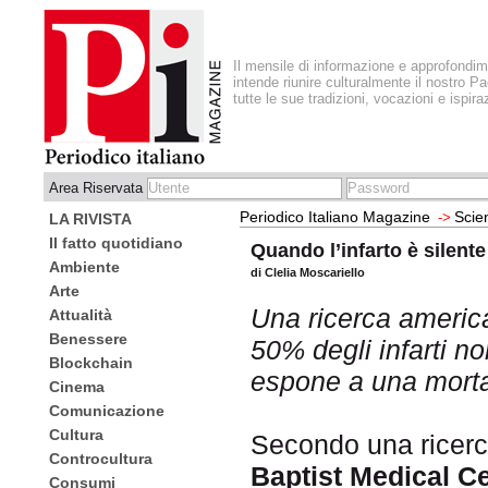
Il mensile di informazione e approfondi
intende riunire culturalmente il nostro Pa
tutte le sue tradizioni, vocazioni e ispira
Area Riservata
Periodico Italiano Magazine
Scie
->
LA RIVISTA
Il fatto quotidiano
Quando l’infarto è silente
Ambiente
di Clelia Moscariello
Arte
Una ricerca america
Attualità
Benessere
50% degli infarti n
Blockchain
espone a una morta
Cinema
Comunicazione
Cultura
Secondo una ricer
Controcultura
Baptist Medical C
Consumi