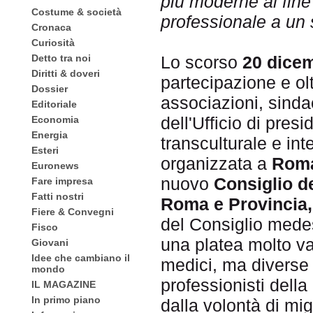
più moderne al fine 
Costume & società
professionale a un 
Cronaca
Curiosità
Detto tra noi
Lo scorso
20 dice
Diritti & doveri
partecipazione e ol
Dossier
associazioni, sinda
Editoriale
dell'Ufficio di pre
Economia
Energia
transculturale e in
Esteri
organizzata a
Rom
Euronews
nuovo
Consiglio de
Fare impresa
Fatti nostri
Roma e Provincia
Fiere & Convegni
del Consiglio mede
Fisco
una platea molto va
Giovani
Idee che cambiano il
medici, ma diverse r
mondo
professionisti della 
IL MAGAZINE
In primo piano
dalla volontà di mig