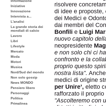
Informazione
risolvere concreta
Iniziative
di idee e proposte,
Innovazione
Intervista a...
dei Medici e Odont
L'analisi
dai membri del Cons
La grande storia dei
Bonfili
e
Luigi Mar
mondiali di calcio
Lavoro
nuovo capitolo della
Libri
neopresidente
Mag
Lifestyle
e non solo chi ci ha 
Mercato
Moda
confronto e la colla
Motori
proprio questo spiri
Musica
nostra lista".
Anch
Nord/Sud del mondo
Non solo gossip
medici di origine str
News MONDO
per Unire’,
eletto c
Pensiero libero
rafforzato il propri
Personaggi
Politica
"Ascolteremo con u
Primalinea