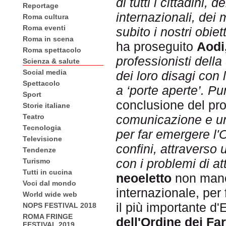
di tutti i cittadini, 
Reportage
internazionali, dei 
Roma cultura
Roma eventi
subito i nostri obie
Roma in scena
ha proseguito
Aodi
Roma spettacolo
professionisti della
Scienza & salute
Social media
dei loro disagi con l
Spettacolo
a ‘porte aperte’. Pu
Sport
conclusione del pro
Storie italiane
Teatro
comunicazione e un'
Tecnologia
per far emergere l'O
Televisione
confini, attraverso
Tendenze
con i problemi di att
Turismo
Tutti in cucina
neoeletto
non manca
Voci dal mondo
internazionale, per
World wide web
il più importante d
NOPS FESTIVAL 2018
ROMA FRINGE
dell'Ordine dei Fa
FESTIVAL 2019