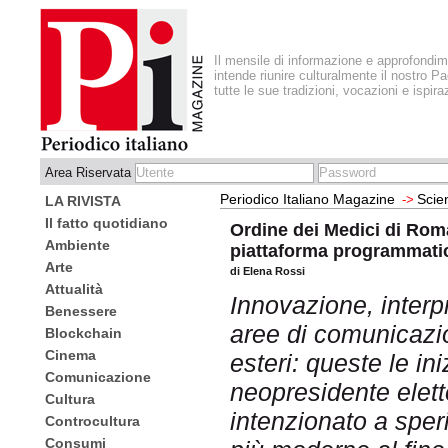
Il mensile di informazione e approfondi
intende riunire culturalmente il nostro Pa
tutte le sue tradizioni, vocazioni e ispira
Area Riservata
Periodico Italiano Magazine
Scie
->
LA RIVISTA
Il fatto quotidiano
Ordine dei Medici di Roma
Ambiente
piattaforma programmati
Arte
di Elena Rossi
Attualità
Innovazione, interp
Benessere
aree di comunicazio
Blockchain
Cinema
esteri: queste le ini
Comunicazione
neopresidente elett
Cultura
intenzionato a spe
Controcultura
Consumi