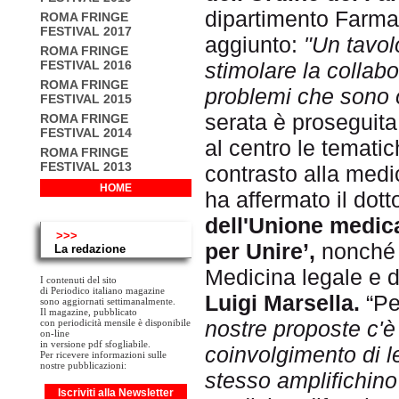
dipartimento Farmac
ROMA FRINGE
FESTIVAL 2017
aggiunto:
"Un tavol
ROMA FRINGE
FESTIVAL 2016
stimolare la collabo
ROMA FRINGE
problemi che sono o
FESTIVAL 2015
serata è proseguita
ROMA FRINGE
FESTIVAL 2014
al centro le temati
ROMA FRINGE
FESTIVAL 2013
contrasto alla medi
HOME
ha affermato il dott
dell'Unione medi
>>>
per Unire’,
nonché e
La redazione
Medicina legale e d
I contenuti del sito
di Periodico italiano magazine
Luigi Marsella.
“Pe
sono aggiornati settimanalmente.
Il magazine, pubblicato
nostre proposte c'è
con periodicità mensile è disponibile
on-line
in versione pdf sfogliabile.
coinvolgimento di l
Per ricevere informazioni sulle
nostre pubblicazioni:
stesso amplifichino
Iscriviti alla Newsletter