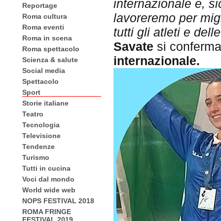
internazionale e, s
Reportage
lavoreremo per migl
Roma cultura
Roma eventi
tutti gli atleti e del
Roma in scena
Savate
si conferma
Roma spettacolo
internazionale.
Scienza & salute
Social media
Spettacolo
Sport
Storie italiane
Teatro
Tecnologia
Televisione
Tendenze
Turismo
Tutti in cucina
Voci dal mondo
World wide web
NOPS FESTIVAL 2018
ROMA FRINGE
FESTIVAL 2019