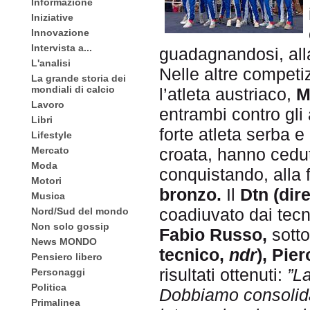
Informazione
Iniziative
Innovazione
Intervista a...
guadagnandosi, alla
L'analisi
Nelle altre competi
La grande storia dei
mondiali di calcio
l’atleta austriaco,
M
Lavoro
entrambi contro gli 
Libri
forte atleta serba e
Lifestyle
croata, hanno cedu
Mercato
Moda
conquistando, alla 
Motori
bronzo.
Il
Dtn (dir
Musica
coadiuvato dai tecn
Nord/Sud del mondo
Non solo gossip
Fabio Russo,
sotto
News MONDO
tecnico,
ndr
), Pie
Pensiero libero
risultati ottenuti:
”La
Personaggi
Politica
Dobbiamo consolidar
Primalinea