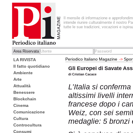
Il mensile di informazione e approfondi
intende riunire culturalmente il nostro Pa
tutte le sue tradizioni, vocazioni e ispira
Area Riservata
Periodico Italiano Magazine
Spor
->
LA RIVISTA
Il fatto quotidiano
Gli Europei di Savate Ass
Ambiente
di Cristian Cacace
Arte
L’Italia si conferma
Attualità
Benessere
altissimi livelli int
Blockchain
francese dopo i cam
Cinema
Weiz, con sei semif
Comunicazione
Cultura
medaglie: 5 bronzi 
Controcultura
Consumi