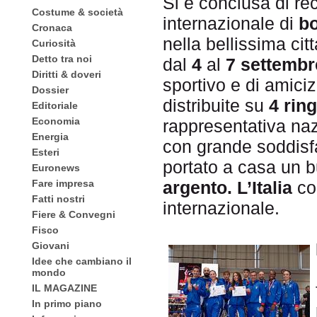
Si è conclusa di r
Costume & società
internazionale di
bo
Cronaca
nella bellissima cit
Curiosità
Detto tra noi
dal
4
al
7 settembr
Diritti & doveri
sportivo e di amiciz
Dossier
distribuite su
4 ring
Editoriale
Economia
rappresentativa n
Energia
con grande soddis
Esteri
portato a casa un b
Euronews
argento.
L’Italia
con
Fare impresa
Fatti nostri
internazionale.
Fiere & Convegni
Fisco
Giovani
Idee che cambiano il
mondo
IL MAGAZINE
In primo piano