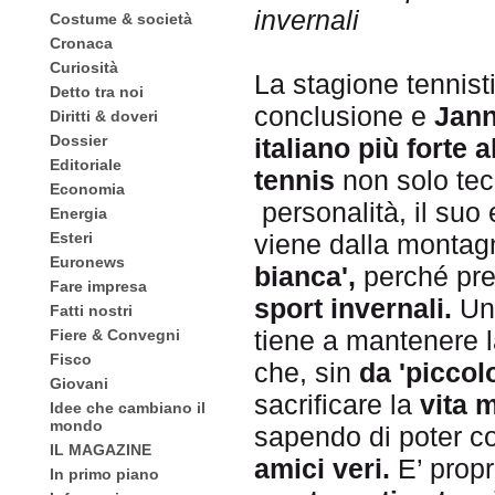
invernali
Costume & società
Cronaca
Curiosità
La stagione tennis
Detto tra noi
conclusione e
Jann
Diritti & doveri
Dossier
italiano più forte
Editoriale
tennis
non solo tec
Economia
personalità, il suo
Energia
Esteri
viene dalla montag
Euronews
bianca',
perché pre
Fare impresa
sport invernali.
Un
Fatti nostri
tiene a mantenere 
Fiere & Convegni
Fisco
che, sin
da 'piccolo
Giovani
sacrificare la
vita
Idee che cambiano il
mondo
sapendo di poter con
IL MAGAZINE
amici veri.
E’ propr
In primo piano