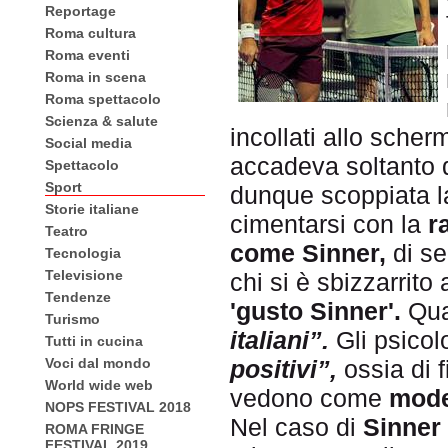
Reportage
Roma cultura
Roma eventi
Roma in scena
Roma spettacolo
Scienza & salute
incollati allo scher
Social media
accadeva soltanto
Spettacolo
Sport
dunque scoppiata 
Storie italiane
cimentarsi con la
r
Teatro
come Sinner,
di s
Tecnologia
Televisione
chi si è sbizzarrito 
Tendenze
'gusto Sinner'.
Qua
Turismo
italiani”.
Gli psicol
Tutti in cucina
Voci dal mondo
positivi”,
ossia di f
World wide web
vedono come
mode
NOPS FESTIVAL 2018
Nel caso di
Sinner
ROMA FRINGE
FESTIVAL 2019