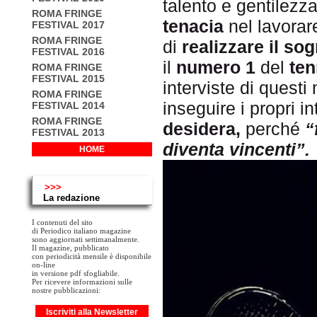
talento e gentilezz
ROMA FRINGE
tenacia
nel lavorar
FESTIVAL 2017
ROMA FRINGE
di
realizzare il so
FESTIVAL 2016
il
numero 1
del
ten
ROMA FRINGE
FESTIVAL 2015
interviste di questi
ROMA FRINGE
inseguire i propri i
FESTIVAL 2014
ROMA FRINGE
desidera,
perché
“
FESTIVAL 2013
diventa vincenti”.
HOME
>>>
La redazione
I contenuti del sito
di Periodico italiano magazine
sono aggiornati settimanalmente.
Il magazine, pubblicato
con periodicità mensile è disponibile
on-line
in versione pdf sfogliabile.
Per ricevere informazioni sulle
nostre pubblicazioni:
Iscriviti alla Newsletter