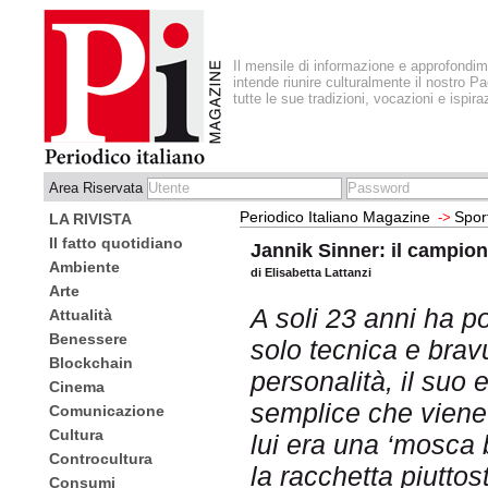
Il mensile di informazione e approfondi
intende riunire culturalmente il nostro Pa
tutte le sue tradizioni, vocazioni e ispira
Area Riservata
Periodico Italiano Magazine
Spor
->
LA RIVISTA
Il fatto quotidiano
Jannik Sinner: il campion
Ambiente
di Elisabetta Lattanzi
Arte
A soli 23 anni ha p
Attualità
Benessere
solo tecnica e brav
Blockchain
personalità, il suo
Cinema
semplice che viene
Comunicazione
Cultura
lui era una ‘mosca 
Controcultura
la racchetta piuttos
Consumi