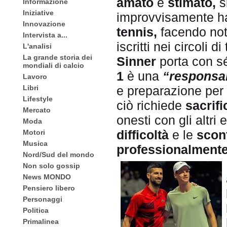
amato
e
stimato,
s
Informazione
Iniziative
improvvisamente ha
Innovazione
tennis,
facendo not
Intervista a...
iscritti nei circoli di
L'analisi
La grande storia dei
Sinner
porta con s
mondiali di calcio
1
è una
“responsab
Lavoro
Libri
e preparazione per
Lifestyle
ciò richiede
sacrifi
Mercato
onesti con gli altri
Moda
difficoltà
e le
sconf
Motori
Musica
professionalment
Nord/Sud del mondo
Non solo gossip
News MONDO
Pensiero libero
Personaggi
Politica
Primalinea