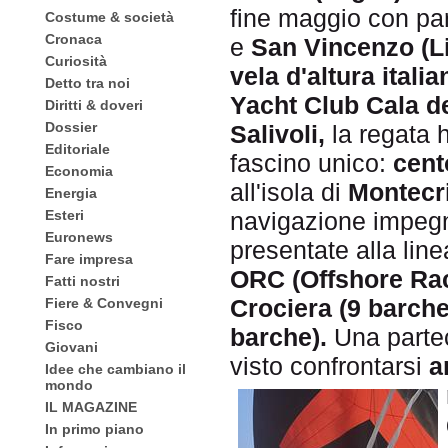
fine maggio con part
Costume & società
Cronaca
e
San Vincenzo (Li
Curiosità
vela d'altura italia
Detto tra noi
Yacht Club Cala d
Diritti & doveri
Dossier
Salivoli,
la regata 
Editoriale
fascino unico:
cent
Economia
all'isola di
Montecri
Energia
Esteri
navigazione impeg
Euronews
presentate alla line
Fare impresa
ORC (Offshore Rac
Fatti nostri
Crociera (9 barche
Fiere & Convegni
Fisco
barche).
Una partec
Giovani
visto confrontarsi
a
Idee che cambiano il
mondo
IL MAGAZINE
In primo piano