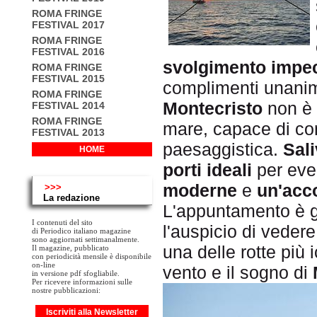
ROMA FRINGE
FESTIVAL 2017
ROMA FRINGE
FESTIVAL 2016
svolgimento impe
ROMA FRINGE
FESTIVAL 2015
complimenti unanimi
ROMA FRINGE
Montecristo
non è 
FESTIVAL 2014
ROMA FRINGE
mare, capace di co
FESTIVAL 2013
paesaggistica.
Sali
HOME
porti ideali
per even
moderne
e
un'acc
>>>
La redazione
L'appuntamento è g
I contenuti del sito
l'auspicio di veder
di Periodico italiano magazine
sono aggiornati settimanalmente.
una delle rotte più
Il magazine, pubblicato
con periodicità mensile è disponibile
on-line
vento e il sogno di
in versione pdf sfogliabile.
Per ricevere informazioni sulle
nostre pubblicazioni:
Iscriviti alla Newsletter