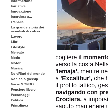
Informazione
Iniziative
Innovazione
Intervista a...
L'analisi
La grande storia dei
mondiali di calcio
Lavoro
Libri
Lifestyle
Mercato
cogliere il
momento
Moda
verso la costa.Nell
Motori
Musica
'lemaja',
mentre nel
Nord/Sud del mondo
a
'Excalibur',
che h
Non solo gossip
il profilo tattico, g
News MONDO
Pensiero libero
navigando con pre
Personaggi
Crociera,
a imporsi
Politica
saputo mantenere
Primalinea