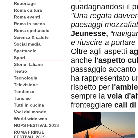
Reportage
guadagnandosi il p
Roma cultura
"Una
regata davvero
Roma eventi
paesaggi mozzafiat
Roma in scena
Roma spettacolo
Jeun
esse,
“naviga
Scienza & salute
e riuscire a portare 
Social media
Oltre agli aspetti
ag
Spettacolo
Sport
anche
l'aspetto cu
Storie italiane
passaggio accant
Teatro
ha rappresentato u
Tecnologia
Televisione
rispetto per
l'ambi
Tendenze
sempre la
vela d'al
Turismo
fronteggiare
cali d
Tutti in cucina
Voci dal mondo
World wide web
NOPS FESTIVAL 2018
ROMA FRINGE
FESTIVAL 2019