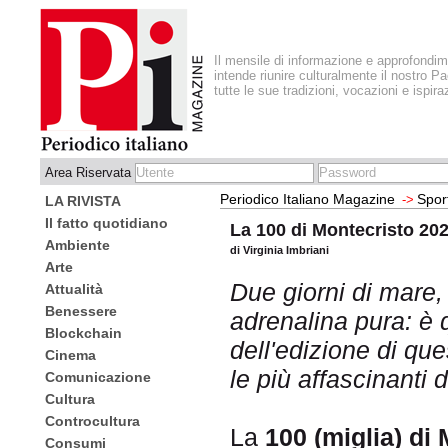
Il mensile di informazione e approfondi
intende riunire culturalmente il nostro Pa
tutte le sue tradizioni, vocazioni e ispira
Area Riservata
Periodico Italiano Magazine
Spor
->
LA RIVISTA
Il fatto quotidiano
La 100 di Montecristo 202
Ambiente
di Virginia Imbriani
Arte
Due giorni di mare, 
Attualità
Benessere
adrenalina pura: è q
Blockchain
dell'edizione di que
Cinema
le più affascinanti d
Comunicazione
Cultura
Controcultura
La
100 (miglia) di
Consumi