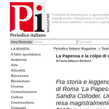
Il mensile di informazione e approfondi
intende riunire culturalmente il nostro Pa
tutte le sue tradizioni, vocazioni e ispira
Area Riservata
Periodico Italiano Magazine
Teat
->
LA RIVISTA
Il fatto quotidiano
La Papessa e la colpa di
Ambiente
di Cinzia Salluzzo Rovituso
Arte
Attualità
Benessere
Fra storia e leggend
Blockchain
Cinema
di Roma ‘La Papess
Comunicazione
Sandra Collodel. U
Cultura
resa magistralmente
Controcultura
Consumi