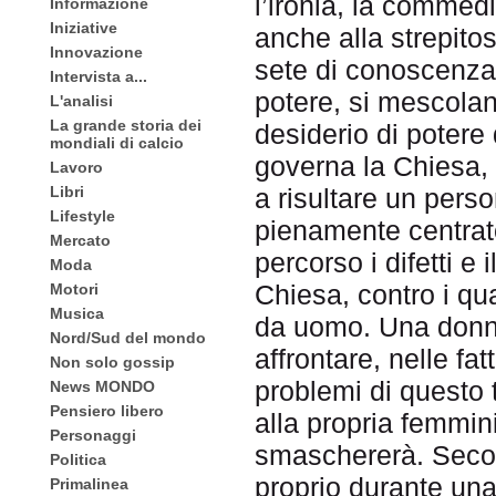
l’ironia, la commedi
Informazione
Iniziative
anche alla strepito
Innovazione
sete di conoscenza
Intervista a...
potere, si mescolano
L'analisi
La grande storia dei
desiderio di potere 
mondiali di calcio
governa la Chiesa, 
Lavoro
Libri
a risultare un pers
Lifestyle
pienamente centrato
Mercato
percorso i difetti e
Moda
Chiesa, contro i qu
Motori
Musica
da uomo. Una donna
Nord/Sud del mondo
affrontare, nelle fa
Non solo gossip
problemi di questo 
News MONDO
Pensiero libero
alla propria femminil
Personaggi
smaschererà. Second
Politica
proprio durante un
Primalinea