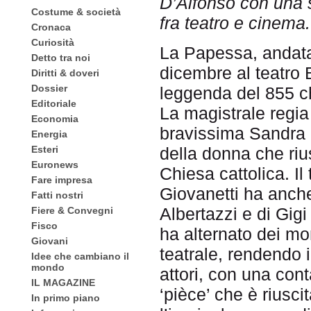
D’Alfonso con una 
Costume & società
fra teatro e cinema.
Cronaca
Curiosità
La Papessa, andata
Detto tra noi
dicembre al teatro 
Diritti & doveri
Dossier
leggenda del 855 ch
Editoriale
La magistrale regia 
Economia
bravissima Sandra 
Energia
Esteri
della donna che rius
Euronews
Chiesa cattolica. Il
Fare impresa
Giovanetti ha anche
Fatti nostri
Albertazzi e di Gigi 
Fiere & Convegni
Fisco
ha alternato dei m
Giovani
teatrale, rendendo il
Idee che cambiano il
mondo
attori, con una co
IL MAGAZINE
‘pièce’ che è rius
In primo piano