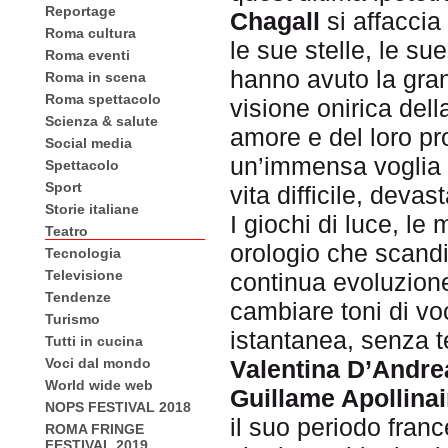
Reportage
Chagall
si affaccia
Roma cultura
le sue stelle, le su
Roma eventi
hanno avuto la gran
Roma in scena
Roma spettacolo
visione onirica dell
Scienza & salute
amore e del loro pro
Social media
un’immensa voglia di
Spettacolo
Sport
vita difficile, deva
Storie italiane
I giochi di luce, le
Teatro
orologio che scandi
Tecnologia
Televisione
continua evoluzione,
Tendenze
cambiare toni di vo
Turismo
istantanea, senza t
Tutti in cucina
Voci dal mondo
Valentina D’Andre
World wide web
Guillame Apollinai
NOPS FESTIVAL 2018
il suo periodo france
ROMA FRINGE
FESTIVAL 2019