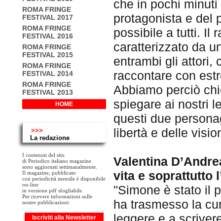
che in pochi minuti
ROMA FRINGE
protagonista e del
FESTIVAL 2017
ROMA FRINGE
possibile a tutti. I
FESTIVAL 2016
caratterizzato da u
ROMA FRINGE
FESTIVAL 2015
entrambi gli attori,
ROMA FRINGE
raccontare con est
FESTIVAL 2014
ROMA FRINGE
Abbiamo perciò chi
FESTIVAL 2013
spiegare ai nostri le
HOME
questi due personag
libertà e delle visio
>>>
La redazione
I contenuti del sito
Valentina D’Andrea
di Periodico italiano magazine
sono aggiornati settimanalmente.
vita e soprattutto
Il magazine, pubblicato
con periodicità mensile è disponibile
on-line
"Simone è stato il 
in versione pdf sfogliabile.
Per ricevere informazioni sulle
ha trasmesso la curi
nostre pubblicazioni:
leggere e a scriver
Iscriviti alla Newsletter