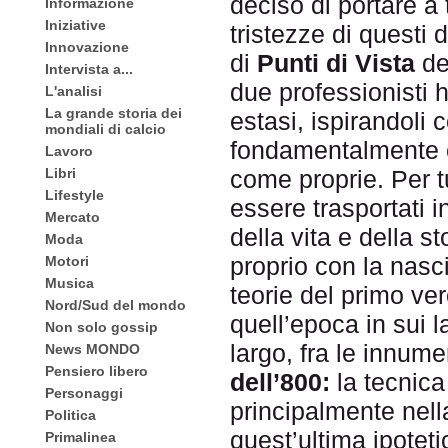
deciso di portare a t
Informazione
Iniziative
tristezze di questi
Innovazione
di
Punti di Vista
de
Intervista a...
due professionisti h
L'analisi
La grande storia dei
estasi, ispirandoli 
mondiali di calcio
fondamentalmente 
Lavoro
Libri
come proprie. Per t
Lifestyle
essere trasportati in
Mercato
della vita e della 
Moda
proprio con la nasci
Motori
Musica
teorie del primo ve
Nord/Sud del mondo
quell’epoca in sui l
Non solo gossip
largo, fra le innum
News MONDO
Pensiero libero
dell’800:
la tecnica 
Personaggi
principalmente nel
Politica
quest’ultima ipoteti
Primalinea