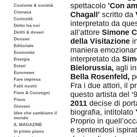
spettacolo
'Con am
Costume & società
Cronaca
Chagall'
scritto da
Curiosità
interpretato da que
Detto tra noi
all’attore
Simone C
Diritti & doveri
Dossier
della Visitazione
i
Editoriale
maniera emozionante
Economia
interpretato da
Sim
Energia
Esteri
Bielorussia,
agli i
Euronews
Bella Rosenfeld,
p
Fare impresa
Fra i due attori, il
Fatti nostri
questo artista del ‘
Fiere & Convegni
Fisco
2011
decise di por
Giovani
biografia, intitolato
Idee che cambiano il
mondo
Proprio in quell’oc
IL MAGAZINE
e sentendosi ispirat
In primo piano