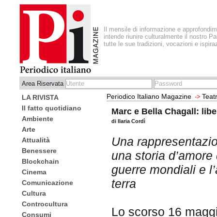
Il mensile di informazione e approfondi
intende riunire culturalmente il nostro Pa
tutte le sue tradizioni, vocazioni e ispira
Area Riservata
Periodico Italiano Magazine
Teat
->
LA RIVISTA
Il fatto quotidiano
Marc e Bella Chagall: libe
Ambiente
di Ilaria Cordì
Arte
Una rappresentazion
Attualità
Benessere
una storia d’amore d
Blockchain
guerre mondiali e l’
Cinema
terra
Comunicazione
Cultura
Controcultura
Lo scorso 16 maggi
Consumi