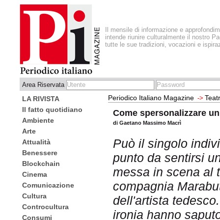
Il mensile di informazione e approfondi
intende riunire culturalmente il nostro Pa
tutte le sue tradizioni, vocazioni e ispira
Area Riservata
Periodico Italiano Magazine
Teat
->
LA RIVISTA
Il fatto quotidiano
Come spersonalizzare u
Ambiente
di Gaetano Massimo Macrì
Arte
Può il singolo indi
Attualità
Benessere
punto da sentirsi un
Blockchain
messa in scena al t
Cinema
compagnia Marabutti
Comunicazione
Cultura
dell'artista tedesco
Controcultura
ironia hanno saputo
Consumi