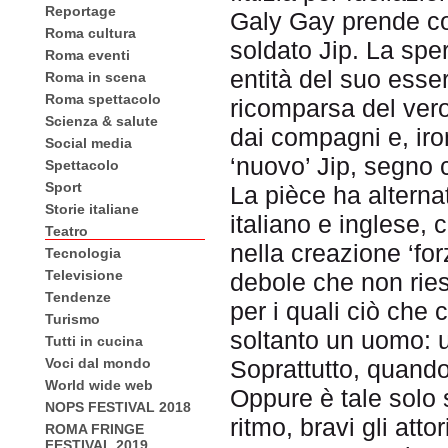
Reportage
Galy Gay prende cos
Roma cultura
soldato Jip. La spe
Roma eventi
entità del suo esse
Roma in scena
Roma spettacolo
ricomparsa del vero
Scienza & salute
dai compagni e, iron
Social media
‘nuovo’ Jip, segno 
Spettacolo
Sport
La pièce ha altern
Storie italiane
italiano e inglese,
Teatro
nella creazione ‘fo
Tecnologia
Televisione
debole che non riesc
Tendenze
per i quali ciò che 
Turismo
soltanto un uomo: u
Tutti in cucina
Voci dal mondo
Soprattutto, quando
World wide web
Oppure è tale solo 
NOPS FESTIVAL 2018
ritmo, bravi gli att
ROMA FRINGE
FESTIVAL 2019