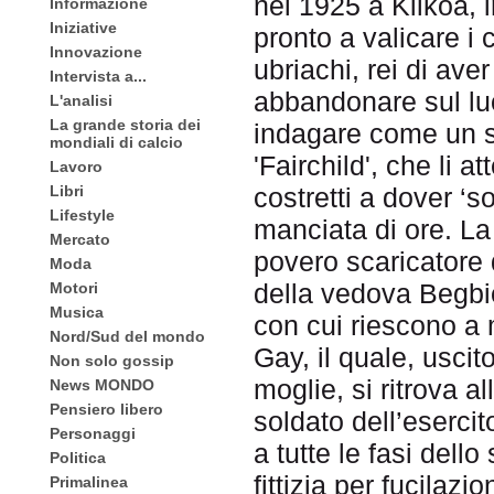
nel 1925 a Kilkoa, i
Informazione
Iniziative
pronto a valicare i 
Innovazione
ubriachi, rei di av
Intervista a...
abbandonare sul lu
L'analisi
La grande storia dei
indagare come un se
mondiali di calcio
'Fairchild', che li a
Lavoro
Libri
costretti a dover ‘s
Lifestyle
manciata di ore. La 
Mercato
povero scaricatore 
Moda
della vedova Begbic
Motori
Musica
con cui riescono a 
Nord/Sud del mondo
Gay, il quale, usci
Non solo gossip
moglie, si ritrova al
News MONDO
Pensiero libero
soldato dell’esercit
Personaggi
a tutte le fasi del
Politica
fittizia per fucilaz
Primalinea