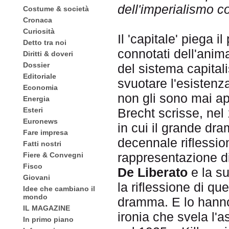
dell'imperialismo c
Costume & società
Cronaca
Curiosità
Il 'capitale' piega il
Detto tra noi
connotati dell'anima
Diritti & doveri
Dossier
del sistema capital
Editoriale
svuotare l'esistenza
Economia
non gli sono mai ap
Energia
Esteri
Brecht scrisse, nel
Euronews
in cui il grande dr
Fare impresa
decennale riflessio
Fatti nostri
rappresentazione di
Fiere & Convegni
Fisco
De Liberato
e la s
Giovani
la riflessione di que
Idee che cambiano il
mondo
dramma. E lo hanno
IL MAGAZINE
ironia che svela l'
In primo piano