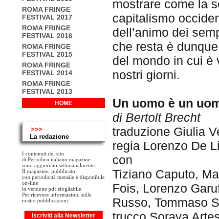
mostrare come la s
ROMA FRINGE
capitalismo occident
FESTIVAL 2017
ROMA FRINGE
dell’animo dei sempl
FESTIVAL 2016
che resta è dunque 
ROMA FRINGE
FESTIVAL 2015
del mondo in cui è 
ROMA FRINGE
nostri giorni.
FESTIVAL 2014
ROMA FRINGE
FESTIVAL 2013
Un uomo è un uo
HOME
di Bertolt Brecht
traduzione Giulia V
>>>
La redazione
regia Lorenzo De L
I contenuti del sito
con
di Periodico italiano magazine
sono aggiornati settimanalmente.
Tiziano Caputo, Ma
Il magazine, pubblicato
con periodicità mensile è disponibile
on-line
Fois, Lorenzo Garuf
in versione pdf sfogliabile.
Per ricevere informazioni sulle
Russo, Tommaso S
nostre pubblicazioni:
trucco Soraya Arte
Iscriviti alla Newsletter