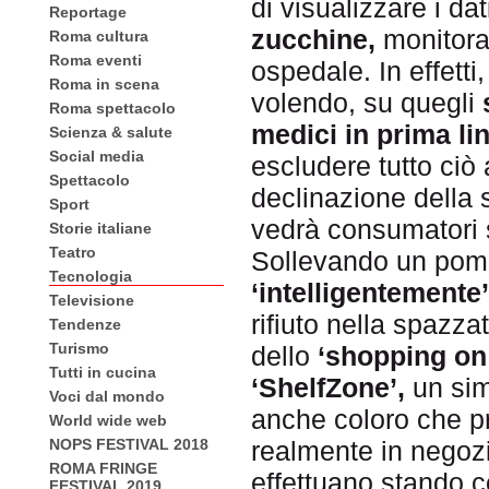
di visualizzare i d
Reportage
zucchine,
monitorat
Roma cultura
Roma eventi
ospedale. In effetti,
Roma in scena
volendo, su quegli
Roma spettacolo
medici in prima lin
Scienza & salute
Social media
escludere tutto ciò 
Spettacolo
declinazione della 
Sport
vedrà consumatori s
Storie italiane
Teatro
Sollevando un pomo
Tecnologia
‘intelligentemente’
Televisione
rifiuto nella spazz
Tendenze
Turismo
dello
‘shopping on 
Tutti in cucina
‘ShelfZone’,
un sim
Voci dal mondo
anche coloro che p
World wide web
realmente in negoz
NOPS FESTIVAL 2018
ROMA FRINGE
effettuano stando 
FESTIVAL 2019