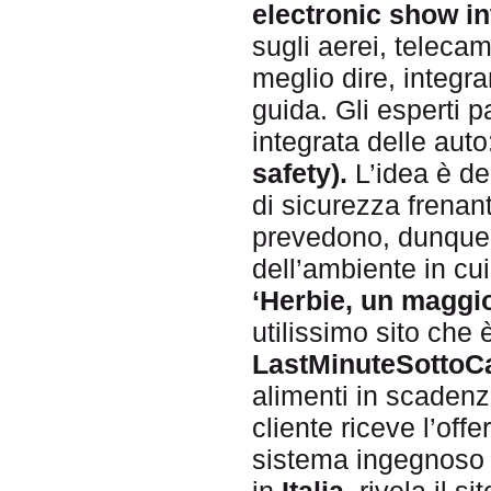
electronic show in
sugli aerei, teleca
meglio dire, integra
guida. Gli esperti p
integrata delle auto:
safety).
L’idea è de
di sicurezza frena
prevedono, dunque,
dell’ambiente in cui
‘Herbie, un maggio
utilissimo sito che
LastMinuteSottoC
alimenti in scadenz
cliente riceve l’off
sistema ingegnoso p
in
Italia,
rivela il s