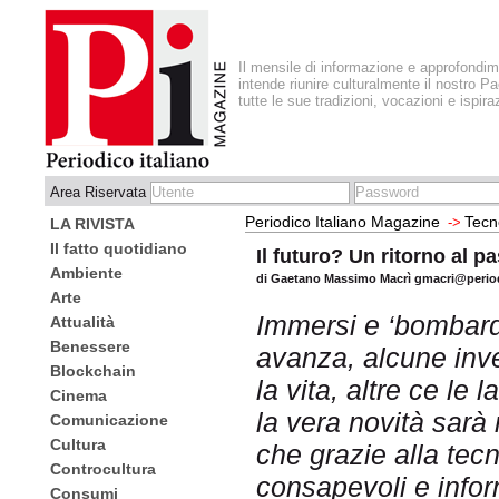
Il mensile di informazione e approfondi
intende riunire culturalmente il nostro Pa
tutte le sue tradizioni, vocazioni e ispira
Area Riservata
Periodico Italiano Magazine
Tecn
->
LA RIVISTA
Il fatto quotidiano
Il futuro? Un ritorno al p
Ambiente
di Gaetano Massimo Macrì gmacri@period
Arte
Immersi e ‘bombard
Attualità
Benessere
avanza, alcune inv
Blockchain
la vita, altre ce le
Cinema
la vera novità sarà 
Comunicazione
Cultura
che grazie alla tec
Controcultura
consapevoli e infor
Consumi