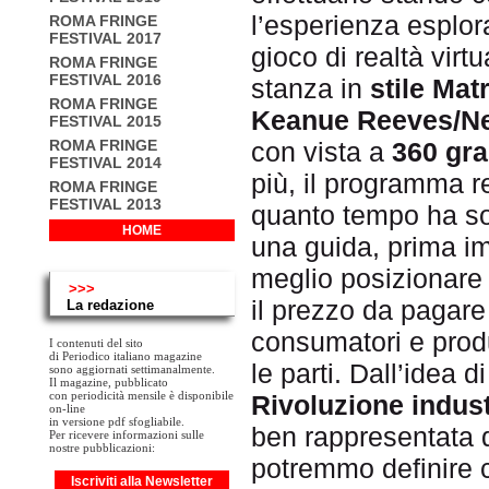
l’esperienza esplo
ROMA FRINGE
FESTIVAL 2017
gioco di realtà virt
ROMA FRINGE
FESTIVAL 2016
stanza in
stile Matr
ROMA FRINGE
Keanue Reeves/N
FESTIVAL 2015
con vista a
360 gr
ROMA FRINGE
FESTIVAL 2014
più, il programma r
ROMA FRINGE
FESTIVAL 2013
quanto tempo ha so
HOME
una guida, prima im
meglio posizionare 
>>>
il prezzo da pagare
La redazione
consumatori e produt
I contenuti del sito
di Periodico italiano magazine
le parti. Dall’idea d
sono aggiornati settimanalmente.
Il magazine, pubblicato
con periodicità mensile è disponibile
Rivoluzione indust
on-line
in versione pdf sfogliabile.
ben rappresentata 
Per ricevere informazioni sulle
nostre pubblicazioni:
potremmo definire 
Iscriviti alla Newsletter