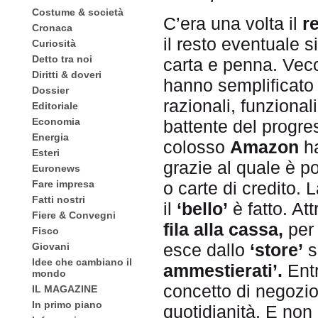
Costume & società
C’era una volta il
r
Cronaca
il resto eventuale 
Curiosità
Detto tra noi
carta e penna. Vecch
Diritti & doveri
hanno semplificato 
Dossier
razionali, funzional
Editoriale
Economia
battente del progre
Energia
colosso
Amazon
ha
Esteri
grazie al quale è po
Euronews
o carte di credito.
Fare impresa
Fatti nostri
il
‘bello’
è fatto. At
Fiere & Convegni
fila alla cassa,
per
Fisco
esce dallo
‘store’
s
Giovani
Idee che cambiano il
ammestierati’.
Entr
mondo
concetto di negozio
IL MAGAZINE
In primo piano
quotidianità. E non