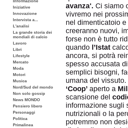
Informazione
avanza'.
Ci siamo c
Iniziative
vivremo nei prossim
Innovazione
Intervista a...
nel dimenticatoio e
L'analisi
creeranno nuovi, im
La grande storia dei
mondiali di calcio
forse non è tutto ri
Lavoro
quando
l’Istat
calco
Libri
ancora, si potrà rei
Lifestyle
spesso accusata d
Mercato
Moda
semplici bisogni, 
Motori
umana del vissuto.
Musica
‘Coop’
aperto a
Mi
Nord/Sud del mondo
Non solo gossip
scansione del
codi
News MONDO
informazione sugli 
Pensiero libero
nutrizionali o la p
Personaggi
Politica
potremmo non desid
Primalinea