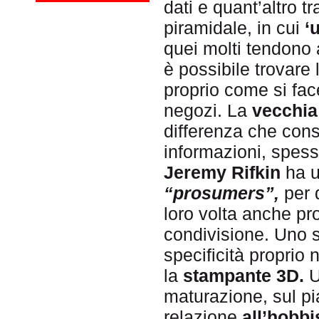
dati e quant’altro tr
piramidale, in cui
‘
quei molti tendono a
è possibile trovare
proprio come si fac
negozi. La
vecchia
differenza che consi
informazioni, spess
Jeremy Rifkin
ha u
“prosumers”,
per 
loro volta anche pr
condivisione. Uno 
specificità proprio 
la
stampante 3D.
U
maturazione, sul pia
relazione
all’hobbi