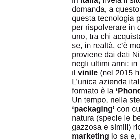
domanda, a questo 
questa tecnologia p
per rispolverare in 
uno, tra chi acquis
se, in realtà, c’è m
proviene dai dati N
negli ultimi anni: i
il
vinile
(nel 2015 h
L’unica azienda ita
formato è la
‘Phono
Un tempo, nella ste
‘packaging’
con cui
natura (specie le b
gazzosa e simili) 
marketing
lo sa e,