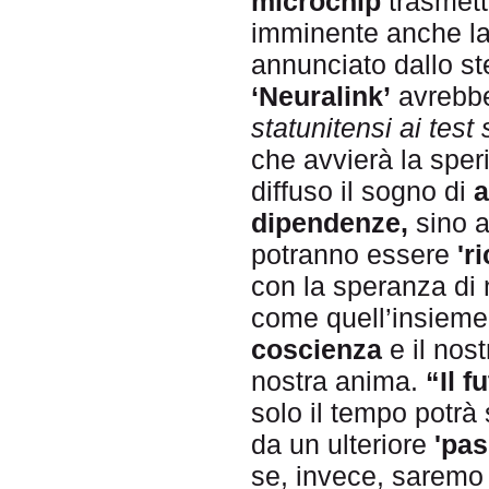
microchip
trasmett
imminente anche l
annunciato dallo s
‘Neuralink’
avrebbe
statunitensi ai test
che avvierà la spe
diffuso il sogno di
a
dipendenze,
sino a
potranno essere
'r
con la speranza di
come quell’insieme
coscienza
e il nost
nostra anima.
“Il f
solo il tempo potrà 
da un ulteriore
'pas
se, invece, sarem