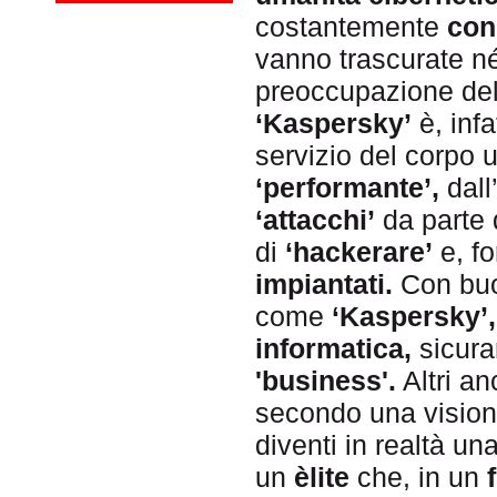
costantemente
con
vanno trascurate n
preoccupazione de
‘Kaspersky’
è, infa
servizio del corpo 
‘performante’,
dall
‘attacchi’
da parte 
di
‘hackerare’
e, fo
impiantati.
Con buo
come
‘Kaspersky’
informatica,
sicura
'business'.
Altri a
secondo una visio
diventi in realtà u
un
èlite
che, in un