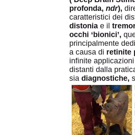
profonda,
ndr
),
dire
caratteristici dei d
distonia
e il
tremor
occhi ‘bionici’,
ques
principalmente dedi
a causa di
retinit
infinite applicazion
distanti dalla prati
sia
diagnostiche,
s