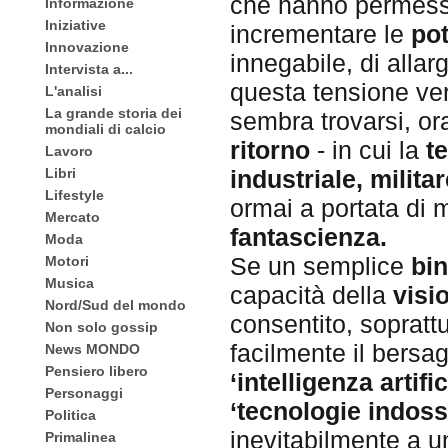
che hanno permesso
Informazione
Iniziative
incrementare le
pot
Innovazione
innegabile, di allar
Intervista a...
questa tensione ver
L'analisi
La grande storia dei
sembra trovarsi, or
mondiali di calcio
ritorno
- in cui la
t
Lavoro
Libri
industriale, milita
Lifestyle
ormai a portata di 
Mercato
fantascienza.
Moda
Se un semplice
bi
Motori
Musica
capacità della
visi
Nord/Sud del mondo
consentito, soprattu
Non solo gossip
facilmente il bersag
News MONDO
Pensiero libero
‘intelligenza artific
Personaggi
‘tecnologie indossa
Politica
inevitabilmente a u
Primalinea