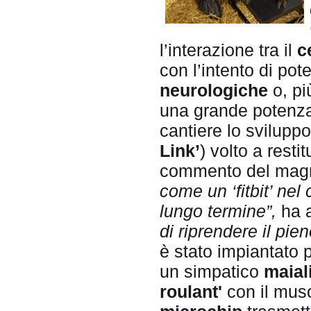
l’interazione tra il
c
con l’intento di pote
neurologiche
o, pi
una grande potenza 
cantiere lo svilupp
Link’
) volto a restit
commento del magna
come un ‘fitbit’ nel 
lungo termine”,
ha 
di riprendere il pien
è stato impiantato 
un simpatico
maial
roulant'
con il muso