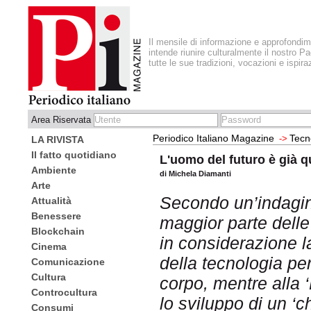
Il mensile di informazione e approfondi
intende riunire culturalmente il nostro Pa
tutte le sue tradizioni, vocazioni e ispira
Area Riservata
Periodico Italiano Magazine
Tecn
->
LA RIVISTA
Il fatto quotidiano
L'uomo del futuro è già qu
Ambiente
di Michela Diamanti
Arte
Secondo un’indagine
Attualità
Benessere
maggior parte dell
Blockchain
in considerazione la
Cinema
della tecnologia per
Comunicazione
Cultura
corpo, mentre alla ‘
Controcultura
lo sviluppo di un ‘c
Consumi