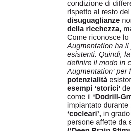
condizione di differ
rispetto al resto dei
disuguaglianze
non
della ricchezza,
ma
Come riconosce lo
Augmentation ha il 
esistenti. Quindi, la
definire il modo in 
Augmentation’ per f
potenzialità
esisto
esempi ‘storici’
de
come il
‘Dodrill-G
impiantato durante 
‘cocleari’,
in grado 
persone affette da
(‘Deep Brain Stimu