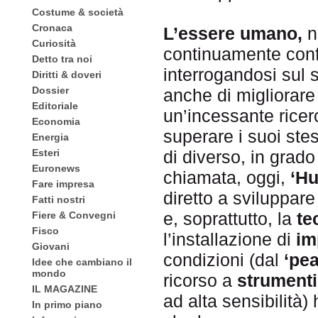
Costume & società
Cronaca
L’essere umano,
ne
Curiosità
continuamente conf
Detto tra noi
interrogandosi sul 
Diritti & doveri
Dossier
anche di migliorare
Editoriale
un’incessante ricer
Economia
superare i suoi ste
Energia
Esteri
di diverso, in grado
Euronews
chiamata, oggi,
‘H
Fare impresa
diretto a sviluppare
Fatti nostri
e, soprattutto, la
te
Fiere & Convegni
Fisco
l’installazione di
im
Giovani
condizioni (dal
‘pe
Idee che cambiano il
mondo
ricorso a
strumenti 
IL MAGAZINE
ad alta sensibilità
In primo piano