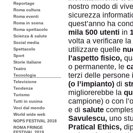
Reportage
nostro modo di vive
Roma cultura
sicurezza informat
Roma eventi
quest’anno ha cond
Roma in scena
Roma spettacolo
mila 500 utenti
in
Scienza & salute
volta a verificare 
Social media
utilizzare quelle
nu
Spettacolo
Sport
l’aspetto fisico,
qu
Storie italiane
o permanente, le
c
Teatro
terzi delle persone
Tecnologia
Televisione
(o l’impianto)
di
st
Tendenze
migliorerebbe la
qu
Turismo
campione) o con l’ob
Tutti in cucina
Voci dal mondo
e di
salute
compless
World wide web
Savulescu,
uno st
NOPS FESTIVAL 2018
Pratical Ethics,
dip
ROMA FRINGE
FESTIVAL 2019