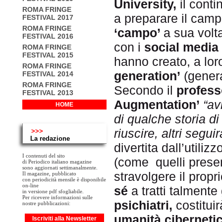
University,
il conti
ROMA FRINGE
a preparare il camp
FESTIVAL 2017
ROMA FRINGE
‘campo’
a sua volta
FESTIVAL 2016
con i
social media
ROMA FRINGE
FESTIVAL 2015
hanno creato, a lor
ROMA FRINGE
generation’
(genera
FESTIVAL 2014
ROMA FRINGE
Secondo il
profess
FESTIVAL 2013
Augmentation’
“av
HOME
di qualche storia d
riuscire, altri segui
>>>
La redazione
divertita dall’utiliz
I contenuti del sito
(come quelli presen
di Periodico italiano magazine
sono aggiornati settimanalmente.
stravolgere il propr
Il magazine, pubblicato
con periodicità mensile è disponibile
on-line
sé
a tratti talmente
in versione pdf sfogliabile.
Per ricevere informazioni sulle
psichiatri,
costitui
nostre pubblicazioni:
umanità ciberneti
Iscriviti alla Newsletter