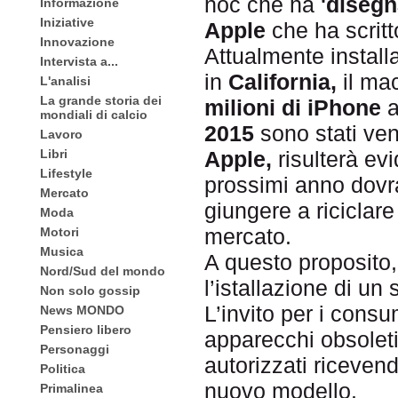
hoc che ha
'disegn
Informazione
Iniziative
Apple
che ha scritt
Innovazione
Attualmente installa
Intervista a...
in
California,
il ma
L'analisi
La grande storia dei
milioni di iPhone
a
mondiali di calcio
2015
sono stati ven
Lavoro
Libri
Apple,
risulterà evi
Lifestyle
prossimi anno dovra
Mercato
giungere a riciclare
Moda
mercato.
Motori
Musica
A questo proposito
Nord/Sud del mondo
l’istallazione di un
Non solo gossip
L’invito per i consu
News MONDO
Pensiero libero
apparecchi obsoleti
Personaggi
autorizzati ricevend
Politica
nuovo modello.
Primalinea