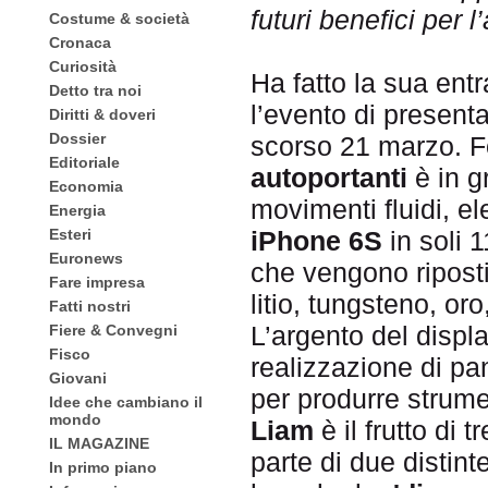
futuri benefici per 
Costume & società
Cronaca
Curiosità
Ha fatto la sua ent
Detto tra noi
l’evento di present
Diritti & doveri
Dossier
scorso 21 marzo. 
Editoriale
autoportanti
è in g
Economia
movimenti fluidi, e
Energia
Esteri
iPhone 6S
in soli 
Euronews
che vengono riposti 
Fare impresa
litio, tungsteno, or
Fatti nostri
L’argento del displa
Fiere & Convegni
Fisco
realizzazione di pan
Giovani
per produrre strume
Idee che cambiano il
mondo
Liam
è il frutto di 
IL MAGAZINE
parte di due distin
In primo piano