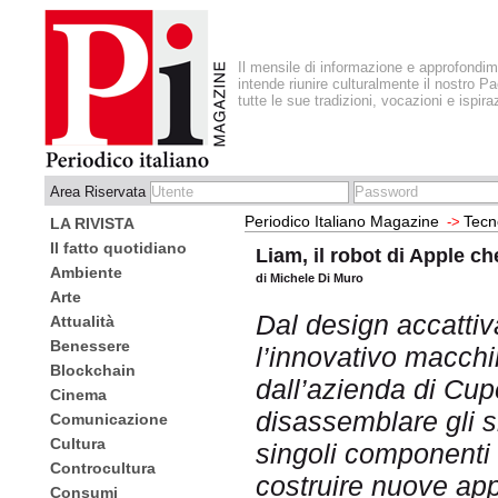
Il mensile di informazione e approfondi
intende riunire culturalmente il nostro Pa
tutte le sue tradizioni, vocazioni e ispira
Area Riservata
Periodico Italiano Magazine
Tecn
->
LA RIVISTA
Il fatto quotidiano
Liam, il robot di Apple c
Ambiente
di Michele Di Muro
Arte
Dal design accattiv
Attualità
Benessere
l’innovativo macchi
Blockchain
dall’azienda di Cupe
Cinema
disassemblare gli 
Comunicazione
Cultura
singoli componenti 
Controcultura
costruire nuove app
Consumi