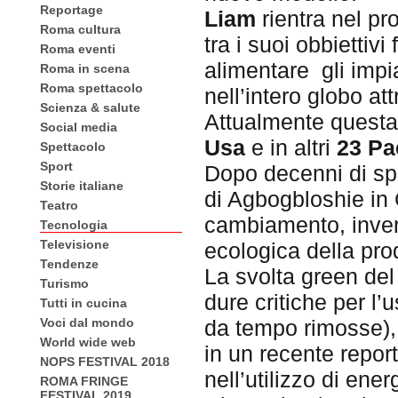
Reportage
Liam
rientra nel p
Roma cultura
tra i suoi obbiettivi
Roma eventi
alimentare gli impia
Roma in scena
Roma spettacolo
nell’intero globo at
Scienza & salute
Attualmente questa 
Social media
Usa
e in altri
23 Pa
Spettacolo
Sport
Dopo decenni di spr
Storie italiane
di Agbogbloshie in
Teatro
cambiamento, invero
Tecnologia
Televisione
ecologica della pro
Tendenze
La svolta green del
Turismo
dure critiche per l
Tutti in cucina
Voci dal mondo
da tempo rimosse), 
World wide web
in un recente repor
NOPS FESTIVAL 2018
nell’utilizzo di ener
ROMA FRINGE
FESTIVAL 2019