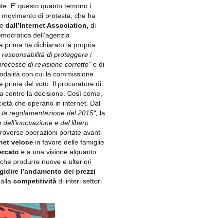
nte. E’ questo quanto temono i
 movimento di protesta, che ha
te
dall’Internet Association,
di
mocratica dell’agenzia
 prima ha dichiarato la propria
 responsabilità di proteggere i
processo di revisione corrotto”
e di
modalità con cui la commissione
e prima del voto. Il procuratore di
a contro la decisione. Così come,
ietà che operano in internet. Dal
le la regolamentazione del 2015",
la
e dell’innovazione e del libero
ntroverse operazioni portate avanti
rnet veloce
in favore delle famiglie
ercato
e a una visione alquanto
 che produrre nuove e ulteriori
rigidire l’andamento dei prezzi
 alla
competitività
di interi settori