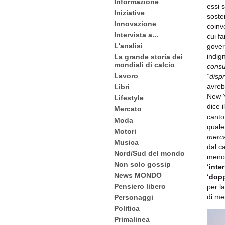
Informazione
essi 
Iniziative
soste
Innovazione
coinvo
Intervista a...
cui f
L'analisi
gover
indig
La grande storia dei
mondiali di calcio
consu
Lavoro
“disp
avreb
Libri
New 
Lifestyle
dice i
Mercato
canto
Moda
quale
Motori
merca
Musica
dal c
Nord/Sud del mondo
meno 
Non solo gossip
‘inte
News MONDO
‘dopp
Pensiero libero
per l
di me
Personaggi
Politica
Primalinea