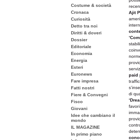
possi
Costume & società
recen
Cronaca
Ajit P
americ
Curiosità
intern
Detto tra noi
cont
Diritti & doveri
‘Com
Dossier
stabil
Editoriale
coinv
Economia
norme
Energia
provid
Esteri
serviz
Euronews
paid 
Fare impresa
traffi
s’ins
Fatti nostri
di qu
Fiere & Convegni
‘Dre
Fisco
favor
Giovani
immag
Idee che cambiano il
provi
mondo
contro
IL MAGAZINE
deter
In primo piano
conc