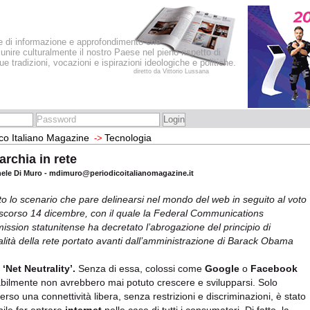
le di informazione e approfondimento che
iunire culturalmente il nostro Paese nel pieno rispetto di
sue tradizioni, vocazioni e ispirazioni ideologiche e politiche.
diretto da Vittorio Lussana
co Italiano Magazine
Tecnologia
->
archia in rete
hele Di Muro - mdimuro@periodicoitalianomagazine.it
o lo scenario che pare delinearsi nel mondo del web in seguito al voto
 scorso 14 dicembre, con il quale la Federal Communications
ssion statunitense ha decretato l’abrogazione del principio di
alità della rete portato avanti dall’amministrazione di Barack Obama
o
‘Net Neutrality’.
Senza di essa, colossi come
Google
o
Facebook
bilmente non avrebbero mai potuto crescere e svilupparsi. Solo
erso una connettività libera, senza restrizioni e discriminazioni, è stato