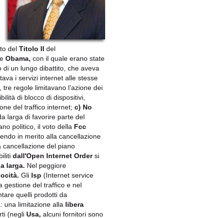
nto del
Titolo II
del
ne
Obama,
con il quale erano state
o di un lungo dibattito, che aveva
va i servizi internet alle stesse
 tre regole limitavano l’azione dei
ilità di blocco di dispositivi,
ione del traffico internet;
c) No
da larga di favorire parte del
no politico, il voto della
Fcc
endo in merito alla cancellazione
cancellazione del piano
iliti
dall'Open Internet Order
si
a larga.
Nel peggiore
ocità.
Gli
Isp
(Internet service
a gestione del traffico e nel
ntare quelli prodotti da
: una limitazione alla
libera
ti (negli
Usa,
alcuni fornitori sono