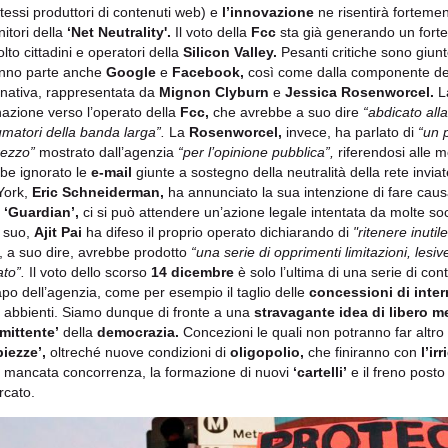
stessi produttori di contenuti web) e
l’innovazione
ne risentirà forteme
nitori della
‘Net Neutrality'.
Il voto della
Fcc
sta già generando un forte
lto cittadini e operatori della
Silicon Valley.
Pesanti critiche sono giun
anno parte anche
Google
e
Facebook,
così come dalla componente de
nativa, rappresentata da
Mignon Clyburn
e
Jessica Rosenworcel.
La
nazione verso l’operato della
Fcc,
che avrebbe a suo dire
“abdicato alla
matori della banda larga”.
La
Rosenworcel,
invece, ha parlato di
“un 
rezzo”
mostrato dall’agenzia
“per l’opinione pubblica”,
riferendosi alle 
be ignorato le
e-mail
giunte a sostegno della neutralità della rete inviat
York,
Eric Schneiderman,
ha annunciato la sua intenzione di fare caus
l
‘Guardian’,
ci si può attendere un’azione legale intentata da molte soc
 suo,
Ajit Pai
ha difeso il proprio operato dichiarando di
"ritenere inuti
, a suo dire, avrebbe prodotto
“una serie di opprimenti limitazioni, lesiv
to”.
Il voto dello scorso
14 dicembre
è solo l’ultima di una serie di co
apo dell’agenzia, come per esempio il taglio delle
concessioni di inte
abbienti. Siamo dunque di fronte a una
stravagante idea di libero m
rmittente’
della
democrazia.
Concezioni le quali non potranno far altro
iezze’,
oltreché nuove condizioni di
oligopolio,
che finiranno con
l’ir
a mancata concorrenza, la formazione di nuovi
‘cartelli’
e il freno posto
rcato.