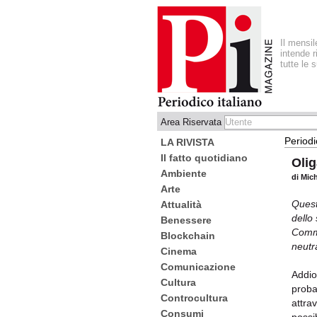
Il mensi
intende r
tutte le 
Area Riservata
Periodi
LA RIVISTA
Il fatto quotidiano
Olig
Ambiente
di Mic
Arte
Quest
Attualità
dello
Benessere
Commi
Blockchain
neutr
Cinema
Comunicazione
Addi
Cultura
proba
Controcultura
attrav
Consumi