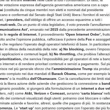
bile far entrare
internet
nelle case di tutti i consumatori. Di fatto, la
te votazione espressa dall’agenzia governativa americana con a capo
ai
(costituita da cinque membri non eletti e nominati dal presidente
ano e confermati dal Senato degli Stati Uniti) libera i fornitori di servizi
et, i
providers,
dall’obbligo di offrire un accesso equanime a tutti i
enuti-web.
Da un punto di vista legislativo, il voto prevede l’annullame
munications Act’,
emanato nel
2015
dalla precedente amministrazio
ite le
regole di Internet.
Il provvedimento
‘Open Internet Order’,
frutt
olto anche l’opinione pubblica, rafforzava il potere della
Fcc
e assoggetta
 che regolano l’operato degli operatori telefonici di base. In particolare,
er in difesa della neutralità della rete:
a) No blocking,
ovvero l’impossib
i applicazioni e contenuti legali;
b) No throttling,
che proibiva l’alteraz
prioritization,
che sanciva l’impossibilità per gli operatori di rete a ban
co internet e di rendere prioritari contenuti e servizi a pagamento. Sul pia
erisce nel più generale sforzo che
l’amministrazione Trump
sta produc
anto compiuto nei due mandati di
Barack Obama,
come per esempio la 
amers’
o la modifica
dell’Obamacare.
Con la cancellazione dei limiti stab
irà la libera azione delle aziende che gestiscono la connessione a
band
inario possibile, si giungerà alla formulazione di un
internet a due vel
ders,
ndr
) come
At&t, Verizon
e
Comcast,
avranno
‘carta bianca’
nell
llo dei contenuti visualizzati dagli utenti: potranno cioè bloccare o ralle
minate aziende e favorire, altresì, quelle che pagano di più. In sostanza
orrenza.
Le
‘start up’
non potranno competere con l’operato dei più for