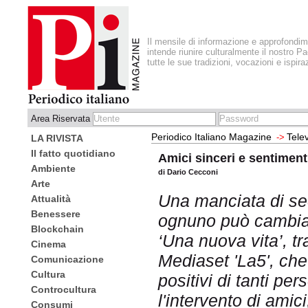
Il mensile di informazione e approfondi
intende riunire culturalmente il nostro Pa
tutte le sue tradizioni, vocazioni e ispira
Area Riservata
Periodico Italiano Magazine
Tele
->
LA RIVISTA
Il fatto quotidiano
Amici sinceri e sentiment
Ambiente
di Dario Cecconi
Arte
Una manciata di sec
Attualità
Benessere
ognuno può cambiare
Blockchain
‘Una nuova vita’, t
Cinema
Mediaset 'La5', ch
Comunicazione
Cultura
positivi di tanti pe
Controcultura
l'intervento di amici
Consumi