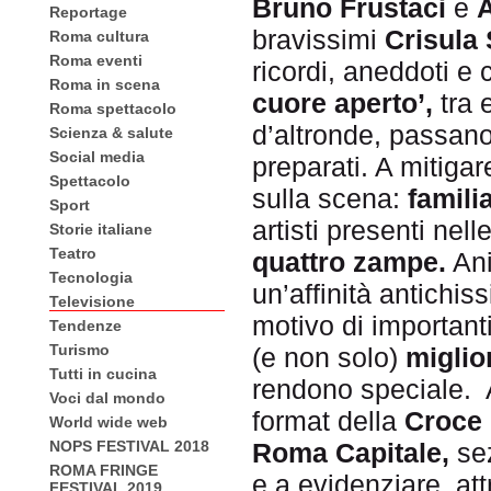
Bruno Frustaci
e
Reportage
bravissimi
Crisula 
Roma cultura
Roma eventi
ricordi, aneddoti e 
Roma in scena
cuore aperto’,
tra 
Roma spettacolo
d’altronde, passan
Scienza & salute
Social media
preparati. A mitiga
Spettacolo
sulla scena:
famili
Sport
artisti presenti nell
Storie italiane
Teatro
quattro zampe.
Ani
Tecnologia
un’affinità antichi
Televisione
motivo di importanti
Tendenze
Turismo
(e non solo)
miglio
Tutti in cucina
rendono speciale. A
Voci dal mondo
format della
Croce 
World wide web
Roma Capitale,
se
NOPS FESTIVAL 2018
ROMA FRINGE
e a evidenziare, att
FESTIVAL 2019