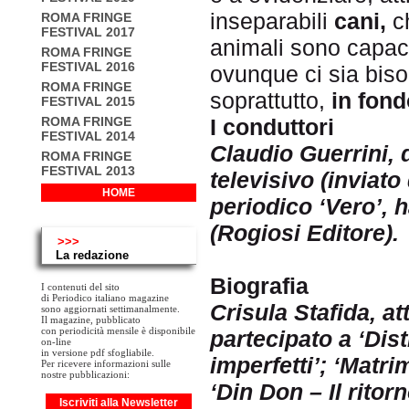
inseparabili
cani,
ch
ROMA FRINGE
FESTIVAL 2017
animali sono capac
ROMA FRINGE
FESTIVAL 2016
ovunque ci sia biso
ROMA FRINGE
soprattutto,
in fond
FESTIVAL 2015
I conduttori
ROMA FRINGE
FESTIVAL 2014
Claudio Guerrini, 
ROMA FRINGE
FESTIVAL 2013
televisivo (inviato
HOME
periodico ‘Vero’, ha
(Rogiosi Editore).
>>>
La redazione
Biografia
I contenuti del sito
di Periodico italiano magazine
Crisula Stafida, at
sono aggiornati settimanalmente.
Il magazine, pubblicato
con periodicità mensile è disponibile
partecipato a ‘Distr
on-line
in versione pdf sfogliabile.
imperfetti’; ‘Matrimo
Per ricevere informazioni sulle
nostre pubblicazioni:
‘Din Don – Il ritorn
Iscriviti alla Newsletter