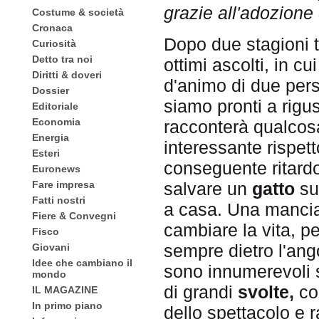
grazie all'adozione
Costume & società
Cronaca
Dopo due stagioni 
Curiosità
Detto tra noi
ottimi ascolti, in cu
Diritti & doveri
d'animo di due pers
Dossier
siamo pronti a rigu
Editoriale
Economia
racconterà qualcos
Energia
interessante rispet
Esteri
conseguente ritard
Euronews
salvare un
gatto
su
Fare impresa
Fatti nostri
a casa. Una manciat
Fiere & Convegni
cambiare la vita, p
Fisco
sempre dietro l'ango
Giovani
Idee che cambiano il
sono innumerevoli s
mondo
di grandi
svolte,
co
IL MAGAZINE
In primo piano
dello spettacolo e r