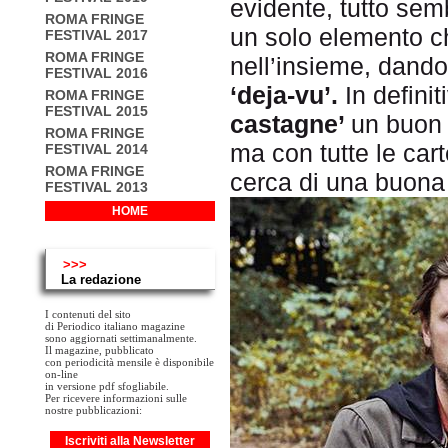
evidente, tutto sem
ROMA FRINGE
un solo elemento c
FESTIVAL 2017
ROMA FRINGE
nell’insieme, dando
FESTIVAL 2016
‘deja-vu’.
In defini
ROMA FRINGE
FESTIVAL 2015
castagne’
un buo
ROMA FRINGE
ma con tutte le cart
FESTIVAL 2014
ROMA FRINGE
cerca di una buona 
FESTIVAL 2013
HOME
>>>
La redazione
I contenuti del sito
di Periodico italiano magazine
sono aggiornati settimanalmente.
Il magazine, pubblicato
con periodicità mensile è disponibile
on-line
in versione pdf sfogliabile.
Per ricevere informazioni sulle
nostre pubblicazioni:
Iscriviti alla Newsletter