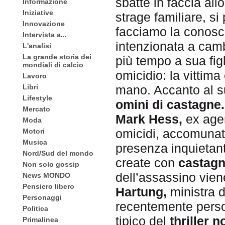
sbatte in faccia all
Informazione
Iniziative
strage familiare, s
Innovazione
facciamo la conosc
Intervista a...
intenzionata a camb
L'analisi
La grande storia dei
più tempo a sua fig
mondiali di calcio
omicidio: la vittim
Lavoro
Libri
mano. Accanto al su
Lifestyle
omini di castagne.
Mercato
Mark Hess,
ex age
Moda
omicidi, accomunat
Motori
Musica
presenza inquietan
Nord/Sud del mondo
create con
castag
Non solo gossip
dell’assassino viene
News MONDO
Pensiero libero
Hartung,
ministra 
Personaggi
recentemente perso 
Politica
tipico del
thriller n
Primalinea