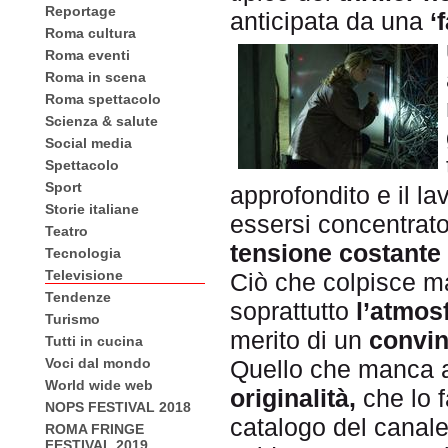
Reportage
anticipata da una
‘
Roma cultura
Roma eventi
Roma in scena
Roma spettacolo
Scienza & salute
Social media
Spettacolo
Sport
approfondito e il la
Storie italiane
essersi concentrat
Teatro
tensione costante
Tecnologia
Televisione
Ciò che colpisce ma
Tendenze
soprattutto
l’atmos
Turismo
merito di un
convin
Tutti in cucina
Voci dal mondo
Quello che manca 
World wide web
originalità,
che lo 
NOPS FESTIVAL 2018
catalogo del canal
ROMA FRINGE
FESTIVAL 2019