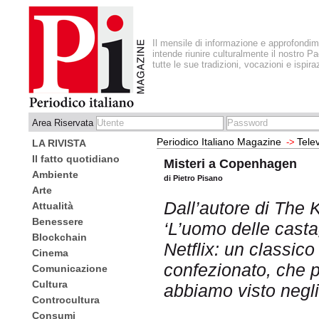
Il mensile di informazione e approfondi
intende riunire culturalmente il nostro Pa
tutte le sue tradizioni, vocazioni e ispira
Area Riservata
Periodico Italiano Magazine
Tele
->
LA RIVISTA
Il fatto quotidiano
Misteri a Copenhagen
Ambiente
di Pietro Pisano
Arte
Dall’autore di The K
Attualità
Benessere
‘L’uomo delle casta
Blockchain
Netflix: un classico
Cinema
confezionato, che 
Comunicazione
Cultura
abbiamo visto negli
Controcultura
Consumi