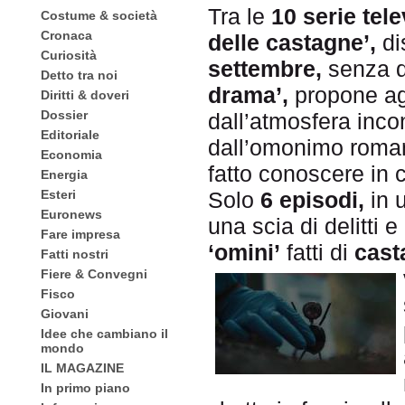
Tra le
10 serie tele
Costume & società
Cronaca
delle castagne’,
di
Curiosità
settembre,
senza d
Detto tra noi
drama’,
propone agl
Diritti & doveri
Dossier
dall’atmosfera inc
Editoriale
dall’omonimo roma
Economia
fatto conoscere in 
Energia
Esteri
Solo
6 episodi,
in 
Euronews
una scia di delitti 
Fare impresa
‘omini’
fatti di
cast
Fatti nostri
Fiere & Convegni
Fisco
Giovani
Idee che cambiano il
mondo
IL MAGAZINE
In primo piano