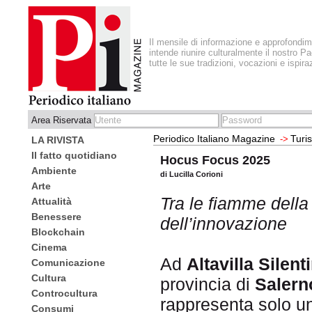
Il mensile di informazione e approfondi
intende riunire culturalmente il nostro Pa
tutte le sue tradizioni, vocazioni e ispira
Area Riservata
Periodico Italiano Magazine
Turi
->
LA RIVISTA
Il fatto quotidiano
Hocus Focus 2025
Ambiente
di Lucilla Corioni
Arte
Tra le fiamme della 
Attualità
Benessere
dell’innovazione
Blockchain
Cinema
Ad
Altavilla Silent
Comunicazione
Cultura
provincia di
Salern
Controcultura
rappresenta solo u
Consumi