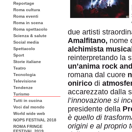
Reportage
Roma cultura
Roma eventi
Roma in scena
Roma spettacolo
due artisti straordin
Scienza & salute
Amalfitano,
nome d
Social media
alchimista musica
Spettacolo
Sport
reinterpretando la s
Storie italiane
un’anima rock and 
Teatro
romana dal cuore
n
Tecnologia
Televisione
onirico
di
atmosfer
Tendenze
accarezzato dalla 
Turismo
l’innovazione si inc
Tutti in cucina
Voci dal mondo
presidente della
Pr
World wide web
è quello di trasform
NOPS FESTIVAL 2018
origini e al proprio
ROMA FRINGE
FESTIVAL 2019