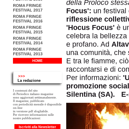
della Proloco stess
ROMA FRINGE
Focus':
un festival
FESTIVAL 2017
ROMA FRINGE
riflessione colletti
FESTIVAL 2016
'Hocus Focus'
è un
ROMA FRINGE
FESTIVAL 2015
celebra la bellezza 
ROMA FRINGE
e profano. Ad
Altav
FESTIVAL 2014
ROMA FRINGE
una comunità, che s
FESTIVAL 2013
E tra le fiamme, ciò
HOME
raccontarsi e di co
Per informazioni:
'
>>>
La redazione
promozione social
I contenuti del sito
Silentina (SA). E
di Periodico italiano magazine
sono aggiornati settimanalmente.
Il magazine, pubblicato
con periodicità mensile è disponibile
on-line
in versione pdf sfogliabile.
Per ricevere informazioni sulle
nostre pubblicazioni:
Iscriviti alla Newsletter