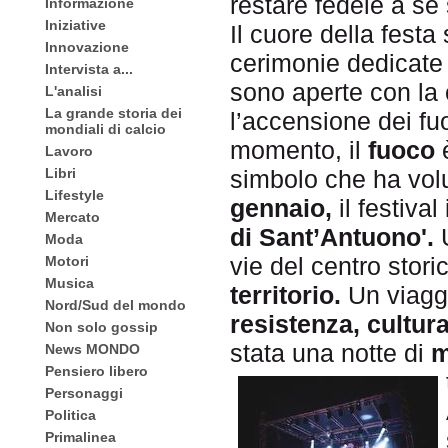
restare fedele a se
Informazione
Iniziative
Il cuore della festa
Innovazione
cerimonie dedicate 
Intervista a...
sono aperte con la 
L'analisi
La grande storia dei
l’accensione dei fu
mondiali di calcio
momento, il
fuoco
è
Lavoro
Libri
simbolo che ha volu
Lifestyle
gennaio,
il festiva
Mercato
di Sant’Antuono'.
Moda
vie del centro stori
Motori
Musica
territorio.
Un viaggi
Nord/Sud del mondo
resistenza, cultur
Non solo gossip
stata una notte di
m
News MONDO
Pensiero libero
Personaggi
Politica
Primalinea