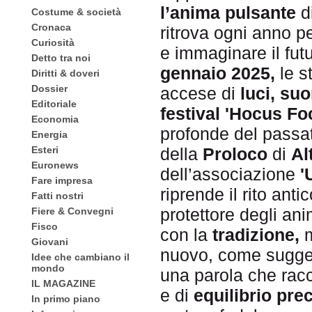
l’anima pulsante
d
Costume & società
Cronaca
ritrova ogni anno pe
Curiosità
e immaginare il fut
Detto tra noi
gennaio 2025,
le s
Diritti & doveri
Dossier
accese di
luci, su
Editoriale
festival 'Hocus Fo
Economia
profonde del passato
Energia
Esteri
della
Proloco
di
Al
Euronews
dell’associazione
'
Fare impresa
riprende il rito anti
Fatti nostri
protettore degli ani
Fiere & Convegni
Fisco
con la
tradizione,
Giovani
nuovo, come sugger
Idee che cambiano il
mondo
una parola che racc
IL MAGAZINE
e di
equilibrio pre
In primo piano