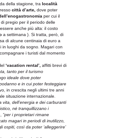
da della stagione, tra
località
resso
città d’arte,
dove poter
dell’enogastronomia
per cui il
di pregio per il periodo delle
essere anche più alta: il costo
o
a settimana ). Si tratta, però, di
a di alcune centinaia di euro a
ni in luoghi da sogno. Magari con
ccompagnare i turisti dal momento
del
‘vacation rental’,
affitti brevi di
a, tanto per il turismo
uogo ideale dove poter
 Capodanno e in cui poter festeggiare
o, in crescita negli ultimi tre anni
ale situazione internazionale.
a vita, dell’energia e dei carburanti
istico, né tranquillizzano i
e,
“per i proprietari rimane
to magari in periodi di inutilizzo,
 ospiti, così da poter ‘alleggerire’