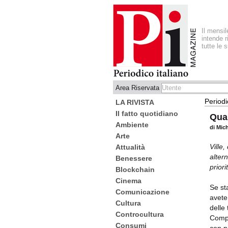
Il mensi
intende r
tutte le 
Area Riservata
Periodi
LA RIVISTA
Il fatto quotidiano
Qua
Ambiente
di Mic
Arte
Ville
Attualità
alter
Benessere
priori
Blockchain
Cinema
Se st
Comunicazione
avete
Cultura
delle
Controcultura
Compl
Consumi