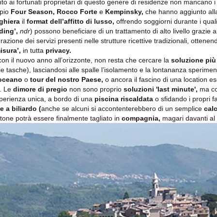
to ai fortunati proprietari di questo genere di residenze non mancano 
pio
Four Season, Rocco Forte
e
Kempinsky,
che hanno aggiunto alla
ghiera
il
format dell’affitto di lusso,
offrendo soggiorni durante i quali 
ding’,
ndr
) possono beneficiare di un trattamento di alto livello grazie 
grazione dei servizi presenti nelle strutture ricettive tradizionali, otten
isura’,
in tutta
privacy.
con il nuovo anno all’orizzonte, non resta che cercare la
soluzione più
ie tasche), lasciandosi alle spalle l’isolamento e la lontananza sperimen
eoceano
o
tour del nostro Paese,
o ancora il fascino di una location es
i. Le
dimore di pregio
non sono proprio
soluzioni 'last minute',
ma co
perienza unica, a bordo di una
piscina riscaldata
o sfidando i propri f
te a biliardo
(
anche se alcuni si accontenterebbero di un semplice
calc
tone potrà essere finalmente tagliato in
compagnia,
magari davanti al 