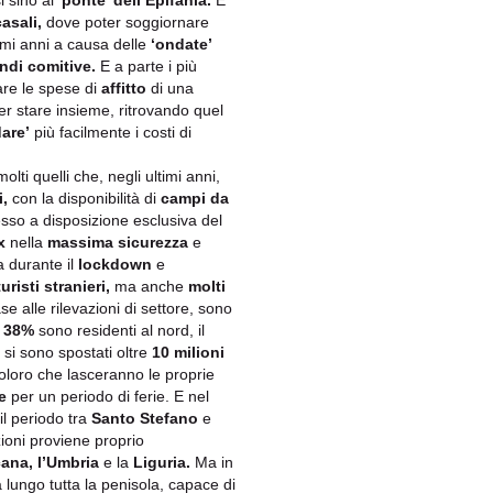
 sino al
'ponte' dell’Epifania.
E
casali,
dove poter soggiornare
timi anni a causa delle
‘ondate’
ndi comitive.
E a parte i più
re le spese di
affitto
di una
r stare insieme, ritrovando quel
are’
più facilmente i costi di
lti quelli che, negli ultimi anni,
i,
con la disponibilità di
campi da
so a disposizione esclusiva del
x
nella
massima sicurezza
e
a durante il
lockdown
e
turisti stranieri,
ma anche
molti
se alle rilevazioni di settore, sono
l
38%
sono residenti al nord, il
si sono spostati oltre
10 milioni
loro che lasceranno le proprie
e
per un periodo di ferie. E nel
 il periodo tra
Santo Stefano
e
ioni proviene proprio
ana, l’Umbria
e la
Liguria.
Ma in
a lungo tutta la penisola, capace di