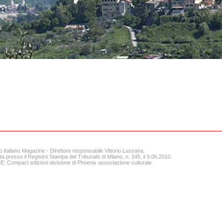
o Italiano Magazine - Direttore responsabile Vittorio Lussana.
ta presso il Registro Stampa del Tribunale di Milano, n. 345, il 9.06.2010.
 Compact edizioni divisione di Phoenix associazione culturale