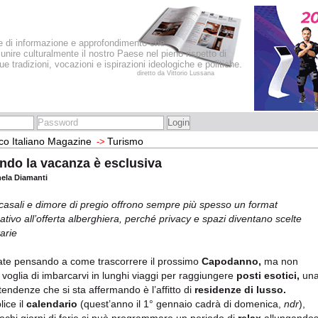
le di informazione e approfondimento che
iunire culturalmente il nostro Paese nel pieno rispetto di
sue tradizioni, vocazioni e ispirazioni ideologiche e politiche.
diretto da Vittorio Lussana
co Italiano Magazine
Turismo
->
ndo la vacanza è esclusiva
hela Diamanti
, casali e dimore di pregio offrono sempre più spesso un format
nativo all’offerta alberghiera, perché privacy e spazi diventano scelte
tarie
ate pensando a come trascorrere il prossimo
Capodanno,
ma non
 voglia di imbarcarvi in lunghi viaggi per raggiungere
posti esotici,
un
 tendenze che si sta affermando è l’affitto di
residenze di lusso.
ice il
calendario
(quest’anno il 1° gennaio cadrà di domenica,
ndr
),