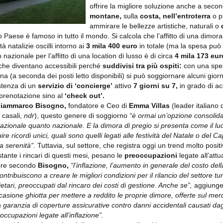
offrire la migliore soluzione anche a secon
montane,
sulla
costa, nell’entroterra
o p
ammirare le bellezze artistiche, naturali o
o Paese è famoso in tutto il mondo. Si calcola che l’affitto di una dimora 
ità natalizie oscilli intorno ai
3 mila 400 euro
in totale (ma la spesa può 
nazionale per l’affitto di una location di lusso è di circa
4 mila 173 eur
 che diventano accessibili perché
suddivisi tra più ospiti:
con una spes
na (a seconda dei posti letto disponibili) si può soggiornare alcuni gior
istenza di un
servizio di ‘concierge’
attivo
7 giorni su 7,
in grado di a
 prenotazione sino al
‘check out’.
iammarco Bisogno,
fondatore e Ceo di
Emma Villas
(leader italiano 
e casali,
ndr
), questo genere di soggiorno
“è ormai un’opzione consolidat
nazionale quanto nazionale. E la dimora di pregio si presenta come il l
ire ricordi unici, quali sono quelli legati alle festività del Natale o del
ta serenità”.
Tuttavia, sul settore, che registra oggi un trend molto positiv
tante i rincari di questi mesi, pesano le
preoccupazioni
legate all’attu
re secondo
Bisogno,
“l’inflazione, l’aumento in generale del costo dell
ntribuiscono a creare le migliori condizioni per il rilancio del settore tur
ietari, preoccupati dal rincaro dei costi di gestione. Anche se”,
aggiung
casione ghiotta per mettere a reddito le proprie dimore, offerte sul merca
a garanzia di coperture assicurative contro danni accidentali causati dagli
occupazioni legate all’inflazione”.