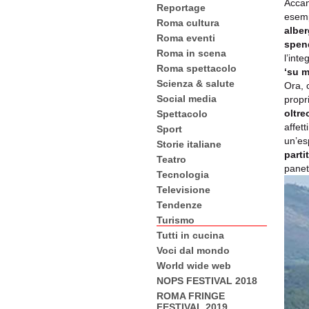
Accan
Reportage
esem
Roma cultura
alber
Roma eventi
spen
Roma in scena
l’inte
Roma spettacolo
‘su m
Scienza & salute
Ora, 
Social media
propr
oltr
Spettacolo
affett
Sport
un’es
Storie italiane
parti
Teatro
panet
Tecnologia
Televisione
Tendenze
Turismo
Tutti in cucina
Voci dal mondo
World wide web
NOPS FESTIVAL 2018
ROMA FRINGE
FESTIVAL 2019