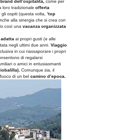
i
brand dell’ospitalità,
come per
 loro tradizionale
offerta
gli ospiti (questa volta,
‘top
anche alla sinergia che si crea con
endo così una
vacanza organizzata
 adatta
ai propri gusti (e alle
tata negli ultimi due anni.
Viaggio
clusiva in cui riassaporare i propri
nsentono di regalarsi
amiliari o amici in entusiasmanti
iobalilla).
Comunque sia, il
fuoco di un bel
camino d’epoca.