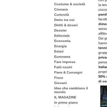
con p
Costume & società
la te
Cronaca
cocco
pand
Curiosità
facol
Detto tra noi
dimor
Diritti & doveri
senso
Dossier
affitt
Editoriale
Dai gr
Economia
hanno
Energia
tenni
Esteri
grupp
Euronews
priva
Fare impresa
pensa
italia
Fatti nostri
propri
Fiere & Convegni
50%
a
Fisco
di co
Giovani
Idee che cambiano il
mondo
IL MAGAZINE
In primo piano