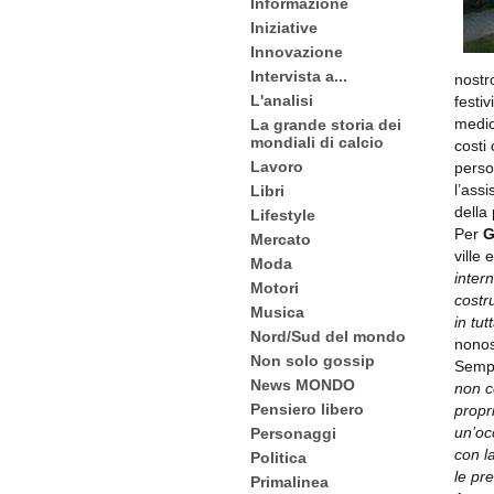
Informazione
Iniziative
Innovazione
Intervista a...
nostr
L'analisi
festiv
medio 
La grande storia dei
mondiali di calcio
costi
Lavoro
perso
l’ass
Libri
della
Lifestyle
Per
G
Mercato
ville 
Moda
inter
Motori
costru
Musica
in tut
Nord/Sud del mondo
nonos
Non solo gossip
Semp
News MONDO
non co
Pensiero libero
propr
un’oc
Personaggi
con l
Politica
le pre
Primalinea