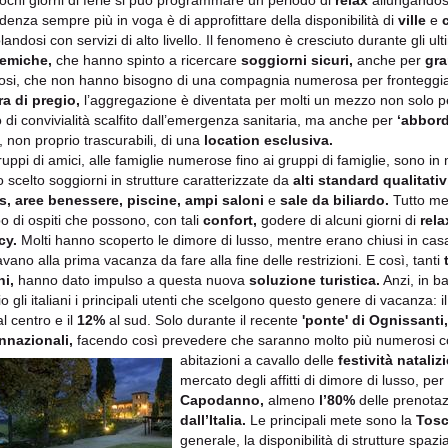
ochi giorni di ferie si può programmare un periodo di
relax
allungandosi
ndenza sempre più in voga è di approfittare della disponibilità di
ville
e
landosi con servizi di alto livello. Il fenomeno è cresciuto durante gli ul
emiche,
che hanno spinto a ricercare
soggiorni sicuri,
anche per
gra
tosi, che non hanno bisogno di una compagnia numerosa per fronteggia
a di pregio,
l’aggregazione è diventata per molti un mezzo non solo pe
 di convivialità scalfito dall’emergenza sanitaria, ma anche per
‘abbord
o, non proprio trascurabili, di una
location esclusiva.
uppi di amici, alle famiglie numerose fino ai gruppi di famiglie, sono in mo
 scelto soggiorni in strutture caratterizzate da
alti standard qualitativ
s, aree benessere, piscine, ampi saloni
e
sale da biliardo.
Tutto mes
o di ospiti che possono, con tali
confort,
godere di alcuni giorni di
rela
cy.
Molti hanno scoperto le dimore di lusso, mentre erano chiusi in cas
vano alla prima vacanza da fare alla fine delle restrizioni. E così, tanti
ni,
hanno dato impulso a questa nuova
soluzione turistica.
Anzi, in ba
o gli italiani i principali utenti che scelgono questo genere di vacanza: i
l centro e il
12%
al sud. Solo durante il recente
'ponte' di Ognissanti,
nnazionali,
facendo così prevedere che saranno molto più numerosi co
abitazioni a cavallo delle
festività
natalizi
mercato degli affitti di dimore di lusso, per
Capodanno,
almeno
l’80%
delle prenotaz
dall’Italia.
Le principali mete sono la
Tosc
generale, la disponibilità di strutture spazi