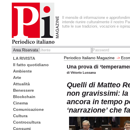
Il mensile di informazione e approfondi
intende riunire culturalmente il nostro Pa
tutte le sue tradizioni, vocazioni e ispira
Area Riservata
Periodico Italiano Magazine
Eco
->
LA RIVISTA
Il fatto quotidiano
Una prova di ‘temperame
Ambiente
di Vittorio Lussana
Arte
Quelli di Matteo R
Attualità
Benessere
non gravissimi: la 
Blockchain
ancora in tempo pe
Cinema
‘narrazione’ che f
Comunicazione
Cultura
Controcultura
Consumi