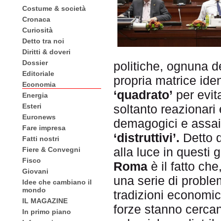
Costume & società
Cronaca
Curiosità
Detto tra noi
Diritti & doveri
Dossier
politiche, ognuna d
Editoriale
propria matrice ide
Economia
‘quadrato’
per evit
Energia
Esteri
soltanto reazionari
Euronews
demagogici e assai 
Fare impresa
‘distruttivi’.
Detto 
Fatti nostri
alla luce in questi gi
Fiere & Convegni
Fisco
Roma
è il fatto ch
Giovani
una serie di proble
Idee che cambiano il
mondo
tradizioni economic
IL MAGAZINE
forze stanno cerca
In primo piano