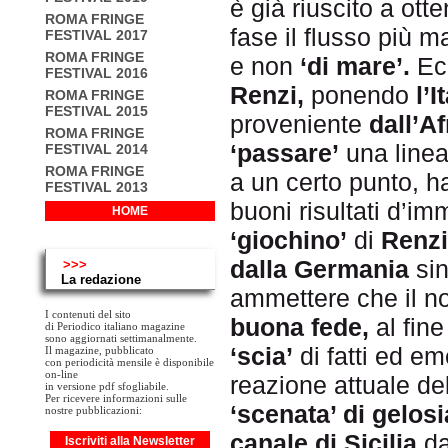
è già riuscito a ot
ROMA FRINGE
fase il flusso più m
FESTIVAL 2017
ROMA FRINGE
e non
‘di mare’.
Ecc
FESTIVAL 2016
Renzi,
ponendo
l’I
ROMA FRINGE
FESTIVAL 2015
proveniente
dall’Af
ROMA FRINGE
‘passare’
una line
FESTIVAL 2014
ROMA FRINGE
a un certo punto, h
FESTIVAL 2013
buoni risultati d’im
HOME
‘giochino’
di
Renzi
dalla Germania
sin
>>>
La redazione
ammettere che il no
I contenuti del sito
buona fede,
al fine
di Periodico italiano magazine
sono aggiornati settimanalmente.
‘scia’
di fatti ed e
Il magazine, pubblicato
con periodicità mensile è disponibile
on-line
reazione attuale d
in versione pdf sfogliabile.
Per ricevere informazioni sulle
‘scenata’ di gelosi
nostre pubblicazioni:
canale di Sicilia
d
Iscriviti alla Newsletter