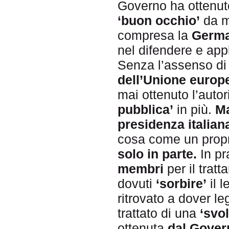
Governo ha ottenut
‘buon occhio’
da m
compresa la
Germa
nel difendere e app
Senza l’assenso d
dell’Unione europ
mai ottenuto l’autor
pubblica’
in più.
Ma
presidenza italian
cosa come un prop
solo in parte.
In pr
membri
per il trat
dovuti
‘sorbire’
il 
ritrovato a dover le
trattato di una
‘svol
ottenuta
dal Gover