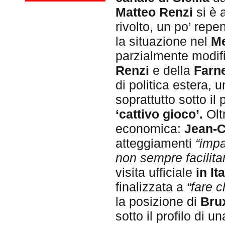
Matteo Renzi
si è 
rivolto, un po’ rep
la situazione nel
Me
parzialmente modif
Renzi
e della
Farn
di politica estera, 
soprattutto sotto il 
‘cattivo gioco’.
Oltr
economica:
Jean-C
atteggiamenti
“impa
non sempre facilita
visita ufficiale
in Ita
finalizzata a
“fare c
la posizione di
Bru
sotto il profilo di u