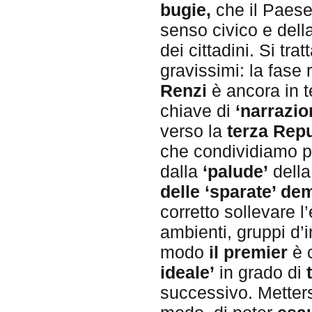
bugie,
che il Paese 
senso civico e dell
dei cittadini. Si tra
gravissimi: la fase
Renzi
è ancora in t
chiave di
‘narrazio
verso la
terza Repu
che condividiamo pr
dalla
‘palude’
della
delle ‘sparate’ d
corretto sollevare 
ambienti, gruppi d’i
modo
il premier
è 
ideale’
in grado di
successivo. Metters