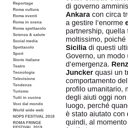
Reportage
di governo amminis
Roma cultura
Ankara
con circa tre
Roma eventi
a gestire l’enorme
Roma in scena
Roma spettacolo
partnership, quella
Scienza & salute
moltissimo, poiché
Social media
Sicilia
di questi ult
Spettacolo
Sport
Governo, un modo ut
Storie italiane
d’emergenza.
Renz
Teatro
Juncker
quasi un tr
Tecnologia
Televisione
comportamento dell’I
Tendenze
profilo umanitario, 
Turismo
degli aiuti oggi non
Tutti in cucina
Voci dal mondo
luogo, perché quand
World wide web
è stato aiutato con 
NOPS FESTIVAL 2018
quindi, al momento 
ROMA FRINGE
FESTIVAL 2019