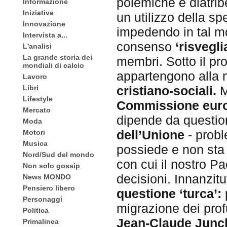
polemiche e diatrib
Informazione
Iniziative
un utilizzo della s
Innovazione
impedendo in tal mo
Intervista a...
consenso
‘risvegl
L'analisi
La grande storia dei
membri. Sotto il pro
mondiali di calcio
appartengono alla
Lavoro
Libri
cristiano-sociali.
M
Lifestyle
Commissione eur
Mercato
dipende da questioni
Moda
dell’Unione
- probl
Motori
Musica
possiede e non sta 
Nord/Sud del mondo
con cui il nostro P
Non solo gossip
decisioni. Innanzitu
News MONDO
Pensiero libero
questione ‘turca’:
Personaggi
migrazione dei profu
Politica
Jean-Claude Junc
Primalinea