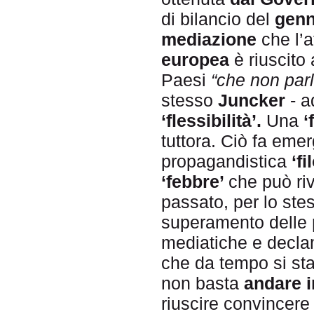
di bilancio del
genn
mediazione
che l’a
europea
è riuscito
Paesi
“che non par
stesso
Juncker
- a
‘flessibilità’.
Una
‘
tuttora. Ciò fa eme
propagandistica
‘f
‘febbre’
che può ri
passato, per lo st
superamento delle
mediatiche e decla
che da tempo si sta
non basta
andare i
riuscire convincere 