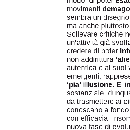
modo, di poter
esau
movimenti
demagog
sembra un disegno
ma anche piuttost
Sollevare critiche n
un’attività già svolt
credere di poter
in
non addirittura
‘ali
autentica e ai suoi
emergenti, rappres
‘pia’ illusione.
E’ i
sostanziale, dunqu
da trasmettere ai ci
conoscano a fondo i
con efficacia. Ins
nuova fase di evolu