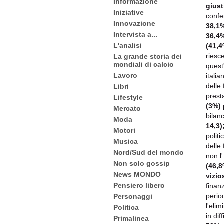
Informazione
giust
Iniziative
confe
Innovazione
38,1%
Intervista a...
36,4
L'analisi
(41,
riesc
La grande storia dei
mondiali di calcio
quest
Lavoro
itali
delle 
Libri
prest
Lifestyle
(3%)
Mercato
bilanc
Moda
14,3)
Motori
politi
Musica
delle
Nord/Sud del mondo
non l'
Non solo gossip
(46,8
News MONDO
vizio
Pensiero libero
finan
perio
Personaggi
l'elim
Politica
in dif
Primalinea