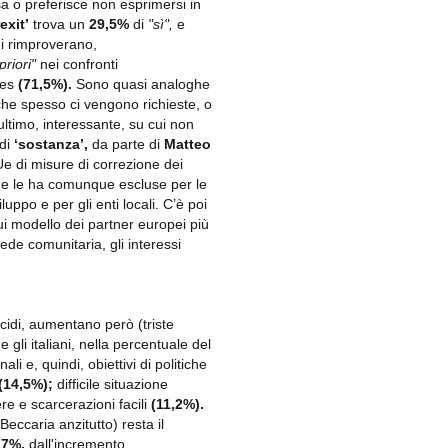
 o preferisce non esprimersi in
exit’
trova un
29,5%
di
"sì",
e
ani rimproverano,
priori"
nei confronti
les
(71,5%).
Sono quasi analoghe
 che spesso ci vengono richieste, o
ultimo, interessante, su cui non
di
‘sostanza’,
da parte di
Matteo
 Ue di misure di correzione dei
e le ha comunque escluse per le
uppo e per gli enti locali. C’è poi
i modello dei partner europei più
ede comunitaria, gli interessi
cidi, aumentano però (triste
he gli italiani, nella percentuale del
 e, quindi, obiettivi di politiche
(14,5%);
difficile situazione
e e scarcerazioni facili
(11,2%).
Beccaria anzitutto) resta il
,7%,
dall'incremento