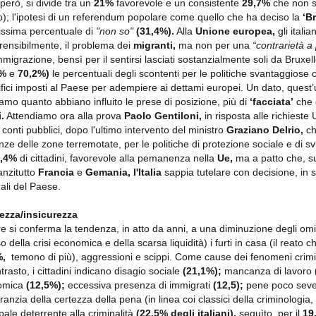
però, si divide tra un
21%
favorevole e un consistente
29,7%
che non sa
o); l'ipotesi di un referendum popolare come quello che ha deciso la
‘Br
tissima percentuale di
"non so"
(31,4%).
Alla
Unione europea,
gli itali
ensibilmente, il problema dei
migranti,
ma non per una
“contrarietà a 
immigrazione, bensì per il sentirsi lasciati sostanzialmente soli da Bruxel
8%
e
70,2%)
le percentuali degli scontenti per le politiche svantaggiose
rifici imposti al Paese per adempiere ai dettami europei. Un dato, quest’
amo quanto abbiano influito le prese di posizione, più di
‘facciata’
che 
.
Attendiamo ora alla prova
Paolo Gentiloni,
in risposta alle richieste
 conti pubblici, dopo l'ultimo intervento del ministro
Graziano Delrio,
ch
ze delle zone terremotate, per le politiche di protezione sociale e di svil
,4%
di cittadini, favorevole alla pemanenza nella
Ue,
ma a patto che, su
 anzitutto
Francia
e
Gemania, l'Italia
sappia tutelare con decisione, in s
ali del Paese.
ezza/insicurezza
e si conferma la tendenza, in atto da anni, a una diminuzione degli omi
so della crisi economica e della scarsa liquidità) i furti in casa (il reato c
%,
temono di più), aggressioni e scippi. Come cause dei fenomeni criminali
trasto, i cittadini indicano disagio sociale
(21,1%);
mancanza di lavoro
omica
(12,5%);
eccessiva presenza di immigrati
(12,5);
pene poco sever
anzia della certezza della pena (in linea coi classici della criminologia, 
ipale deterrente alla criminalità
(22,5% degli italiani),
seguìto, per il
19