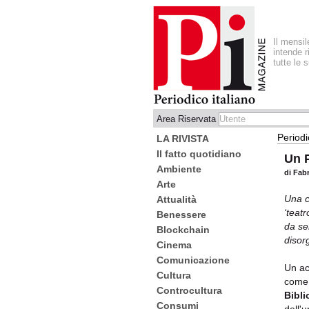
Il mensi
intende r
tutte le 
Area Riservata
Periodi
LA RIVISTA
Il fatto quotidiano
Un P
Ambiente
di Fabr
Arte
Una c
Attualità
‘teat
Benessere
da se
Blockchain
disor
Cinema
Comunicazione
Un a
Cultura
come 
Controcultura
Bibli
Consumi