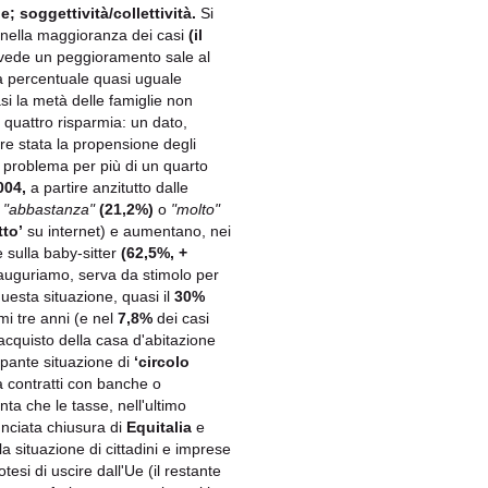
; soggettività/collettività.
Si
: nella maggioranza dei casi
(il
revede un peggioramento sale al
una percentuale quasi uguale
asi la metà delle famiglie non
u quattro risparmia: un dato,
e stata la propensione degli
n problema per più di un quarto
004,
a partire anzitutto dalle
i
"abbastanza"
(21,2%)
o
"molto"
tto’
su internet) e aumentano, nei
 sulla baby-sitter
(62,5%, +
auguriamo, serva da stimolo per
 questa situazione, quasi il
30%
mi tre anni (e nel
7,8%
dei casi
l'acquisto della casa d'abitazione
pante situazione di
‘circolo
ià contratti con banche o
nta che le tasse, nell'ultimo
unciata chiusura di
Equitalia
e
la situazione di cittadini e imprese
potesi di uscire dall'Ue (il restante