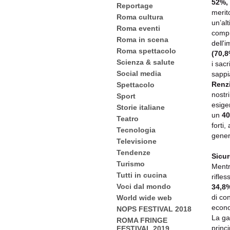
52%,
Reportage
merit
Roma cultura
un’al
Roma eventi
compr
Roma in scena
dell'
Roma spettacolo
(70,
Scienza & salute
i sac
Social media
sappi
Renzi
Spettacolo
nostri
Sport
esigen
Storie italiane
un
40
Teatro
forti,
Tecnologia
gener
Televisione
Tendenze
Sicur
Turismo
Mentr
Tutti in cucina
rifles
Voci dal mondo
34,8
di con
World wide web
econ
NOPS FESTIVAL 2018
La gar
ROMA FRINGE
princ
FESTIVAL 2019