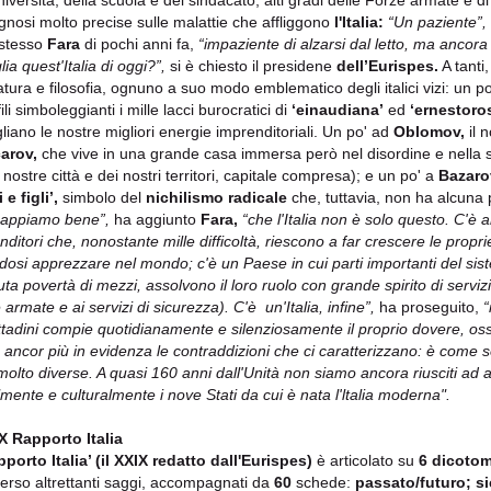
niversità, della scuola e del sindacato, alti gradi delle Forze armate e d
agnosi molto precise sulle malattie che affliggono
l'Italia:
“Un paziente”,
 stesso
Fara
di pochi anni fa,
“impaziente di alzarsi dal letto, ma ancora
ia quest'Italia di oggi?”,
si è chiesto il presidene
dell’Eurispes.
A tanti,
ratura e filosofia, ognuno a suo modo emblematico degli italici vizi: un p
fili simboleggianti i mille lacci burocratici di
‘einaudiana’
ed
‘ernestoro
gliano le nostre migliori energie imprenditoriali. Un po' ad
Oblomov,
il 
arov,
che vive in una grande casa immersa però nel disordine e nella 
nostre città e dei nostri territori, capitale compresa); e un po' a
Bazaro
 e figli’,
simbolo del
nichilismo radicale
che, tuttavia, non ha alcuna p
appiamo bene”,
ha aggiunto
Fara,
“che l'Italia non è solo questo. C'è a
nditori che, nonostante mille difficoltà, riescono a far crescere le pro
dosi apprezzare nel mondo; c'è un Paese in cui parti importanti del sist
uta povertà di mezzi, assolvono il loro ruolo con grande spirito di servi
armate e ai servizi di sicurezza). C'è un'Italia, infine”,
ha proseguito,
“
ittadini compie quotidianamente e silenziosamente il proprio dovere, oss
 ancor più in evidenza le contraddizioni che ci caratterizzano: è come se
molto diverse. A quasi 160 anni dall'Unità non siamo ancora riusciti
lmente e culturalmente i nove Stati da cui è nata l'ltalia moderna".
IX Rapporto Italia
pporto Italia’ (il XXIX redatto dall'Eurispes)
è articolato su
6 dicotom
verso altrettanti saggi, accompagnati da
60
schede:
passato/futuro; si