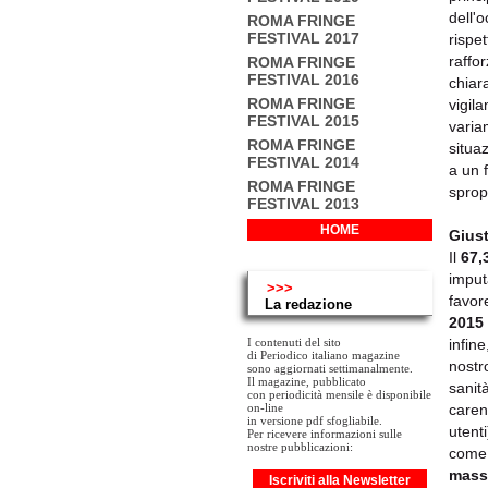
dell'o
ROMA FRINGE
FESTIVAL 2017
rispe
raffo
ROMA FRINGE
FESTIVAL 2016
chiar
ROMA FRINGE
vigila
FESTIVAL 2015
varia
ROMA FRINGE
situaz
FESTIVAL 2014
a un 
ROMA FRINGE
sprop
FESTIVAL 2013
HOME
Giust
Il
67,
imput
>>>
favor
La redazione
2015
I contenuti del sito
infine
di Periodico italiano magazine
nostr
sono aggiornati settimanalmente.
Il magazine, pubblicato
sanit
con periodicità mensile è disponibile
on-line
care
in versione pdf sfogliabile.
utent
Per ricevere informazioni sulle
nostre pubblicazioni:
come 
mass
Iscriviti alla Newsletter