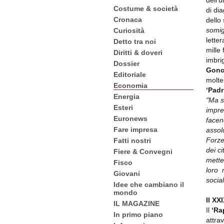
dell'u
Costume & società
di di
Cronaca
dello
somigl
Curiosità
lette
Detto tra noi
mille 
Diritti & doveri
imbri
Dossier
Gonc
Editoriale
molte 
Economia
‘Padri
Energia
"Ma s
Esteri
impre
Euronews
facen
Fare impresa
assol
Forze 
Fatti nostri
dei c
Fiere & Convegni
mette
Fisco
loro 
Giovani
socia
Idee che cambiano il
mondo
Il XX
IL MAGAZINE
Il
‘Ra
In primo piano
attra