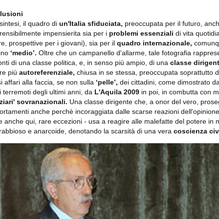
lusioni
 sintesi, il quadro di
un'Italia sfiduciata,
preoccupata per il futuro, anc
ensibilmente impensierita sia per i
problemi essenziali
di vita quotidi
e, prospettive per i giovani), sia per il
quadro internazionale,
comunque
dino
‘medio’.
Oltre che un campanello d'allarme, tale fotografia rappre
onti di una classe politica, e, in senso più ampio, di una
classe dirigen
re più
autoreferenziale,
chiusa in se stessa, preoccupata soprattutto 
i affari alla faccia, se non sulla
‘pelle’,
dei cittadini, come dimostrato d
i terremoti degli ultimi anni, da
L'Aquila 2009
in poi, in combutta con m
ziari' sovranazionali.
Una classe dirigente che, a onor del vero, proseg
rtamenti anche perchè incoraggiata dalle scarse reazioni dell'opinion
e anche qui, rare eccezioni - usa a reagire alle malefatte del potere in
 rabbioso e anarcoide, denotando la scarsità di una vera
coscienza civ