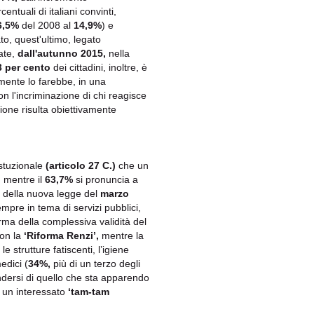
entuali di italiani convinti,
6,5%
del 2008 al
14,9%
) e
to, quest'ultimo, legato
mate,
dall'autunno 2015,
nella
3 per cento
dei cittadini, inoltre, è
mente lo farebbe, in una
n l'incriminazione di chi reagisce
ione risulta obiettivamente
ostuzionale
(articolo 27 C.)
che un
, mentre il
63,7%
si pronuncia a
va della nuova legge del
marzo
empre in tema di servizi pubblici,
ma della complessiva validità del
con la
‘Riforma Renzi’,
mentre la
,
le strutture fatiscenti, l’igiene
edici (
34%,
più di un terzo degli
tendersi di quello che sta apparendo
a un interessato
‘tam-tam