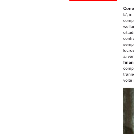
Conc
E', in
compr
welfar
citta
confr
semp
lucros
ai var
finan
compo
trann
volte