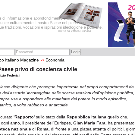
le di informazione e approfondimento che
iunire culturalmente il nostro Paese nel pieno rispetto di
sue tradizioni, vocazioni e ispirazioni ideologiche e politiche.
diretto da Vittorio Lussana
co Italiano Magazine
Economia
->
aese privo di coscienza civile
izio Federici
lasse dirigente che prosegue imperterrita nei propri comportamenti da
ro dell’assurdo’ incoraggiata dalle scarse reazioni dell'opinione pubblica,
mpre usa a rispondere alle malefatte del potere in modo episodico,
ganico, a volte rabbioso e anarcoide
ccurato
'Rapporto'
sullo stato della
Repubblica italiana
quello che,
ogni anno, il presidente dell'Eurispes,
Gian Maria Fara,
ha presentato 
oteca nazionale
di
Roma,
di fronte a una platea attenta di politici, gior