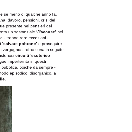
he se meno di qualche anno fa,
ana (lavoro, pensioni, crisi del
 presente nei pensieri del
senta un sostanziale
‘J'accuse’
nei
te
- tranne rare eccezioni -
di
‘salvare poltrone’
e proseguire
ai vergognosi retroscena in seguito
isteriosi
circuiti 'esoterico-
ue imperterrita in questi
e pubblica, poiché da sempre -
 modo episodico, disorganico, a
ile.