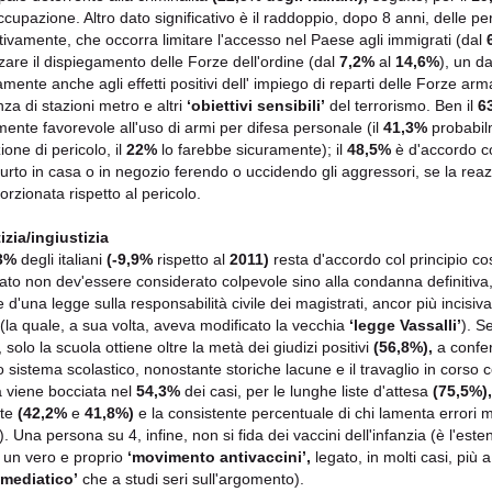
ccupazione. Altro dato significativo è il raddoppio, dopo 8 anni, delle perc
ttivamente, che occorra limitare l'accesso nel Paese agli immigrati (dal
rzare il dispiegamento delle Forze dell'ordine (dal
7,2%
al
14,6%
), un da
amente anche agli effetti positivi dell' impiego di reparti delle Forze ar
nza di stazioni metro e altri
‘obiettivi sensibili’
del terrorismo. Ben il
6
mente favorevole all'uso di armi per difesa personale (il
41,3%
probabil
ione di pericolo, il
22%
lo farebbe sicuramente); il
48,5%
è d'accordo co
furto in casa o in negozio ferendo o uccidendo gli aggressori, se la reaz
orzionata rispetto al pericolo.
izia/ingiustizia
3%
degli italiani
(-9,9%
rispetto al
2011)
resta d'accordo col principio c
ato non dev'essere considerato colpevole sino alla condanna definitiva
e d'una legge sulla responsabilità civile dei magistrati, ancor più incisi
(la quale, a sua volta, aveva modificato la vecchia
‘legge Vassalli’
). S
, solo la scuola ottiene oltre la metà dei giudizi positivi
(56,8%),
a confer
o sistema scolastico, nonostante storiche lacune e il travaglio in corso 
à viene bocciata nel
54,3%
dei casi, per le lunghe liste d'attesa
(75,5%)
nte
(42,2%
e
41,8%)
e la consistente percentuale di chi lamenta errori m
i). Una persona su 4, infine, non si fida dei vaccini dell'infanzia (è l'es
un vero e proprio
‘movimento antivaccini’,
legato, in molti casi, più 
mediatico’
che a studi seri sull'argomento).