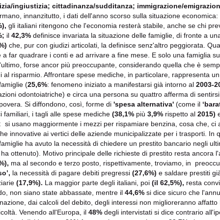
izia/ingiustizia; cittadinanza/sudditanza; immigrazione/emigrazione
rmano, innanzitutto, i dati dell'anno scorso sulla situazione economica
),
gli italiani ritengono che l'economia resterà stabile, anche se chi p
%;
il
42,3%
definisce invariata la situazione delle famiglie, di fronte a 
4%)
che, pur con giudizi articolati, la definisce senz'altro peggiorata. Qu
e a far quadrare i conti e ad arrivare a fine mese. E solo una famiglia s
'ultimo, forse ancor più preoccupante, considerando quella che è sempr
ani al risparmio. Affrontare spese mediche, in particolare, rappresenta u
famiglie (
25,6%
: fenomeno iniziato a manifestarsi già intorno al
2003-2
azioni odontoiatriche) e circa una persona su quattro afferma di sentirs
povera. Si diffondono, così, forme di
'spesa alternativa'
(come il
‘bara
i familiari, i tagli alle spese mediche
(38,1%
più
3,9%
rispetto al
2015)
e
;
si usano maggiormente i mezzi per rispamiare benzina, cosa che, ci 
che innovative ai vertici delle aziende municipalizzate per i trasporti. In
 famiglie ha avuto la necessità di chiedere un prestito bancario negli ulti
 ha ottenuto). Motivo principale delle richieste di prestito resta ancora 
%),
ma al secondo e terzo posto, rispettivamente, troviamo, in preoccu
so’,
la necessità di pagare debiti pregressi
(27,6%)
e saldare prestiti g
ziarie
(17,9%).
La maggior parte degli italiani, poi
(il 62,5%),
resta convi
do, non siano state abbassate, mentre il
44,6%
si dice sicuro che l'ann
inazione, dai calcoli del debito, degli interessi non miglioreranno affatto 
ficoltà. Venendo all'Europa, il
48%
degli intervistati si dice contrario all'i