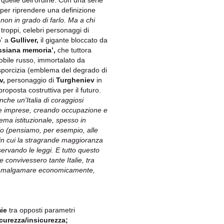
i quelle dell'ordine. Con una serie
per riprendere una definizione
 non in grado di farlo. Ma a chi
 troppi, celebri personaggi di
o' a
Gulliver,
il gigante bloccato da
ssiana memoria’,
che tuttora
nobile russo, immortalato da
sporcizia (emblema del degrado di
v,
personaggio di
Turgheniev
in
roposta costruttiva per il futuro.
nche un'Italia di coraggiosi
prie imprese, creando occupazione e
ema istituzionale, spesso in
zio (pensiamo, per esempio, alle
in cui la stragrande maggioranza
ervando le leggi. E tutto questo
 convivessero tante Italie, tra
 ad amalgamare economicamente,
ie
tra opposti parametri
curezza/insicurezza;