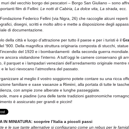
 muri del vecchio borgo dei pescatori – Borgo San Giuliano – sono affre
portanti film di Fellini:
Le notti di Cabiria, La dolce vita, La strada,
ecc.
Fondazione Federico Fellini (via Nigra, 26) che raccoglie alcuni reperti 
grafici, disegni, scritti e molto altro e mette a disposizione degli appass
iale di documentazione.
o della città e luogo d’attrazione per tutto il paese e per i turisti è il
Gr
del '900. Della magnifica struttura originaria composta di stucchi, statu
l'incendio del 1920 e i bombardamenti della seconda guerra mondiale. 
ere ancora visitandone l'interno. A tutt'oggi le camere conservano gli arr
o, il parquet e i lampadari veneziani dell’arredamento originale mentre nel
i e le luci rievocano l’atmosfera del passato.
rganizzare al meglio il vostro soggiorno potete contare su una ricca offe
zione familiare e
case vacanze a Rimini
, alla portata di tutte le tas
lienza, con ampie zone alberate e lunghe passeggiate.
 sole, mare e piadine (una delle tante tradizioni gastronomiche romagnole
timento è assicurato per grandi e piccini!
A IN MINIATURA: scoprire l’Italia a piccoli passi
ate e le sue tante alternative si configurano come un rebus per le famigli