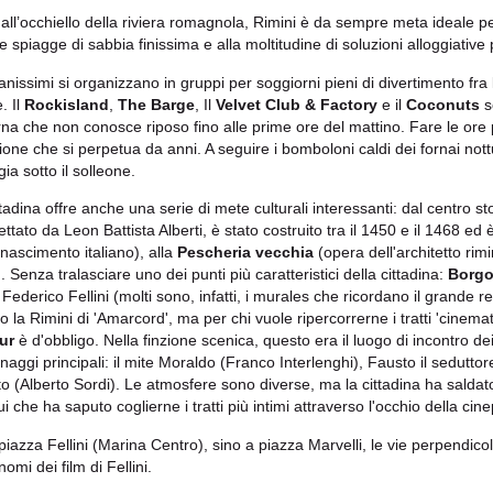
 all’occhiello della riviera romagnola, Rimini è da sempre meta ideale pe
 spiagge di sabbia finissima e alla moltitudine di soluzioni alloggiative 
anissimi si organizzano in gruppi per soggiorni pieni di divertimento fra l
. Il
Rockisland
,
The Barge
, Il
Velvet Club & Factory
e il
Coconuts
s
rna che non conosce riposo fino alle prime ore del mattino. Fare le ore 
zione che si perpetua da anni. A seguire i bomboloni caldi dei fornai not
ia sotto il solleone.
ttadina offre anche una serie di mete culturali interessanti: dal centro st
ettato da Leon Battista Alberti, è stato costruito tra il 1450 e il 1468 
inascimento italiano), alla
Pescheria vecchia
(opera dell'architetto ri
 Senza tralasciare uno dei punti più caratteristici della cittadina:
Borgo
 Federico Fellini (molti sono, infatti, i murales che ricordano il grande r
o la Rimini di 'Amarcord', ma per chi vuole ripercorrerne i tratti 'cinemat
ur
è d'obbligo. Nella finzione scenica, questo era il luogo di incontro dei
aggi principali: il mite Moraldo (Franco Interlenghi), Fausto il seduttore
to (Alberto Sordi). Le atmosfere sono diverse, ma la cittadina ha saldato
ui che ha saputo coglierne i tratti più intimi attraverso l'occhio della cin
piazza Fellini (Marina Centro), sino a piazza Marvelli, le vie perpendic
nomi dei film di Fellini.