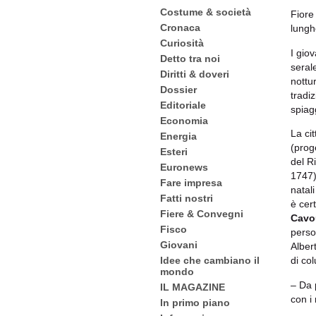
Costume & società
Fiore
Cronaca
lunghe
Curiosità
I giov
Detto tra noi
serale
Diritti & doveri
nottu
Dossier
tradi
Editoriale
spiagg
Economia
La ci
Energia
(prog
Esteri
del R
Euronews
1747).
Fare impresa
natali
Fatti nostri
è cert
Fiere & Convegni
Cavo
Fisco
person
Giovani
Alber
Idee che cambiano il
di col
mondo
– Da 
IL MAGAZINE
con i 
In primo piano