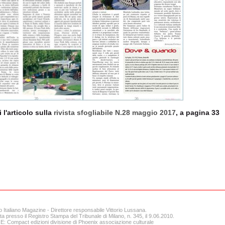
 l'articolo sulla
rivista sfogliabile N.28 maggio 2017
, a pagina 33
o Italiano Magazine - Direttore responsabile Vittorio Lussana.
ta presso il Registro Stampa del Tribunale di Milano, n. 345, il 9.06.2010.
 Compact edizioni divisione di Phoenix associazione culturale