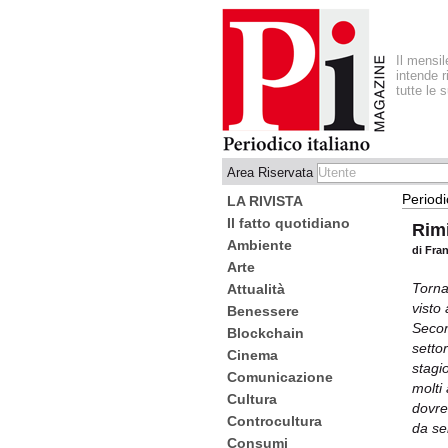
Il mensi
intende r
tutte le 
Area Riservata
Periodi
LA RIVISTA
Il fatto quotidiano
Rimi
Ambiente
di Fra
Arte
Torna 
Attualità
visto 
Benessere
Secon
Blockchain
setto
Cinema
stagi
Comunicazione
molti
Cultura
dovre
Controcultura
da se
Consumi