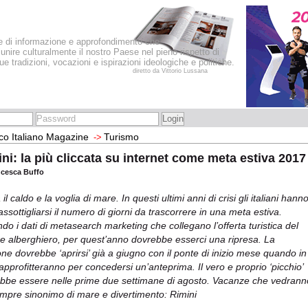
le di informazione e approfondimento che
iunire culturalmente il nostro Paese nel pieno rispetto di
sue tradizioni, vocazioni e ispirazioni ideologiche e politiche.
diretto da Vittorio Lussana
co Italiano Magazine
Turismo
->
ni: la più cliccata su internet come meta estiva 2017
ncesca Buffo
il caldo e la voglia di mare. In questi ultimi anni di crisi gli italiani hann
assottigliarsi il numero di giorni da trascorrere in una meta estiva.
do i dati di metasearch marketing che collegano l’offerta turistica del
re alberghiero, per quest’anno dovrebbe esserci una ripresa. La
one dovrebbe ‘aprirsi’ già a giugno con il ponte di inizio mese quando in
 approfitteranno per concedersi un’anteprima. Il vero e proprio ‘picchio’
bbe essere nelle prime due settimane di agosto. Vacanze che vedran
mpre sinonimo di mare e divertimento: Rimini