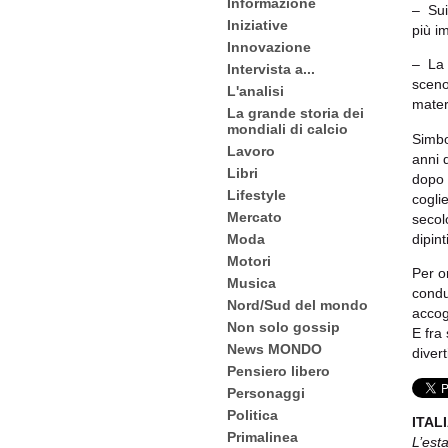
Informazione
– Sui
Iniziative
più im
Innovazione
– La 
Intervista a...
sceno
L'analisi
mater
La grande storia dei
mondiali di calcio
Simbol
Lavoro
anni 
Libri
dopo 
Lifestyle
cogli
Mercato
secol
dipint
Moda
Motori
Per o
Musica
condu
Nord/Sud del mondo
accog
Non solo gossip
E fra
News MONDO
diver
Pensiero libero
Personaggi
Politica
ITALI
Primalinea
L’est