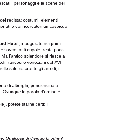
scati i personaggi e le scene dei
del regista: costumi, elementi
ionati e dei ricercatori un cospicuo
and Hotel
, inaugurato nei primi
e e sovrastanti cupole, resta poco
Ma l'antico splendore si riesce a
edi francesi e veneziani del XVIII
le sale ristorante gli arredi, i
rta di alberghi, pensioncine a
che. Ovunque la parola d'ordine è
), potete starne certi: il
e. Qualcosa di diverso lo offre il