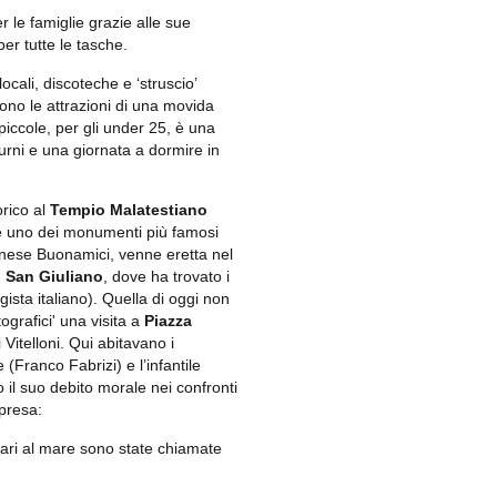
r le famiglie grazie alle sue
per tutte le tasche.
ocali, discoteche e ‘struscio’
ono le attrazioni di una movida
piccole, per gli under 25, è una
turni e una giornata a dormire in
orico al
Tempio Malatestiano
ed è uno dei monumenti più famosi
minese Buonamici, venne eretta nel
 San Giuliano
, dove ha trovato i
egista italiano). Quella di oggi non
ografici' una visita a
Piazza
 Vitelloni. Qui abitavano i
 (Franco Fabrizi) e l’infantile
 il suo debito morale nei confronti
epresa:
olari al mare sono state chiamate