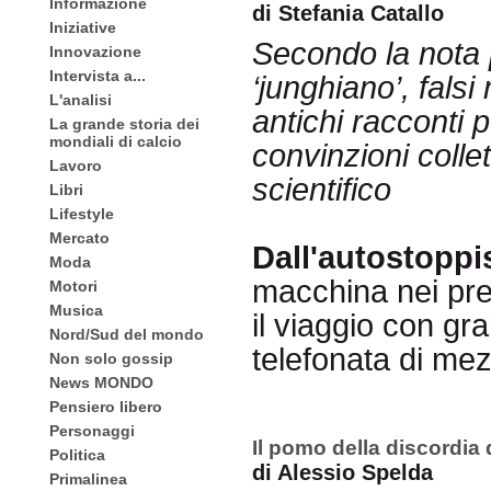
Informazione
di Stefania Catallo
Iniziative
Secondo la nota 
Innovazione
Intervista a...
‘junghiano’, fals
L'analisi
antichi racconti p
La grande storia dei
mondiali di calcio
convinzioni coll
Lavoro
scientifico
Libri
Lifestyle
Mercato
Dall'autostoppi
Moda
macchina nei pres
Motori
Musica
il viaggio con gr
Nord/Sud del mondo
telefonata di mez
Non solo gossip
News MONDO
Pensiero libero
Personaggi
Il pomo della discordia 
Politica
di Alessio Spelda
Primalinea