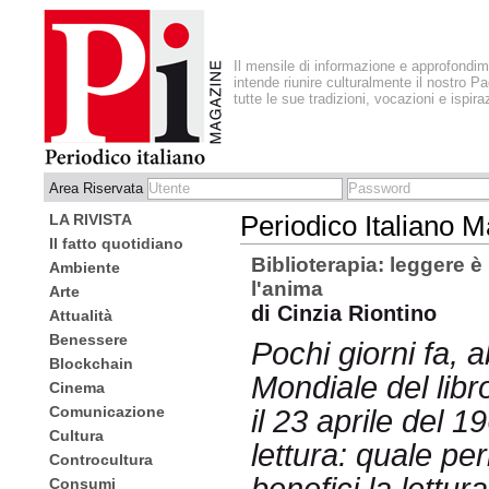
Il mensile di informazione e approfondi
intende riunire culturalmente il nostro Pa
tutte le sue tradizioni, vocazioni e ispira
Area Riservata
LA RIVISTA
Periodico Italiano 
Il fatto quotidiano
Biblioterapia: leggere è 
Ambiente
l'anima
Arte
di Cinzia Riontino
Attualità
Benessere
Pochi giorni fa, 
Blockchain
Mondiale del libr
Cinema
Comunicazione
il 23 aprile del 
Cultura
lettura: quale pe
Controcultura
Consumi