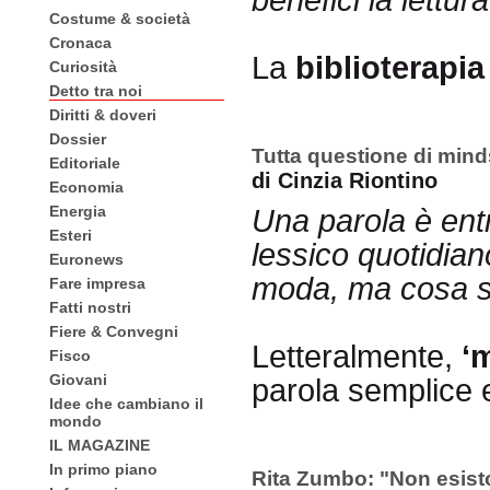
benefici la lettura
Costume & società
Cronaca
La
biblioterapia
Curiosità
Detto tra noi
Diritti & doveri
Dossier
Tutta questione di mind
Editoriale
di Cinzia Riontino
Economia
Energia
Una parola è entr
Esteri
lessico quotidia
Euronews
moda, ma cosa s
Fare impresa
Fatti nostri
Fiere & Convegni
Letteralmente,
‘
Fisco
Giovani
parola semplice 
Idee che cambiano il
mondo
IL MAGAZINE
In primo piano
Rita Zumbo: "Non esist