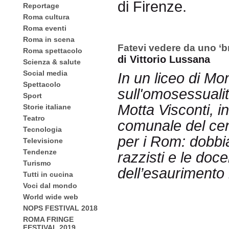
di Firenze.
Reportage
Roma cultura
Roma eventi
Roma in scena
Fatevi vedere da uno ‘b
Roma spettacolo
di Vittorio Lussana
Scienza & salute
Social media
In un liceo di Mo
Spettacolo
sull'omosessualit
Sport
Motta Visconti, i
Storie italiane
Teatro
comunale del cen
Tecnologia
per i Rom: dobbia
Televisione
Tendenze
razzisti e le docen
Turismo
dell’esaurimento
Tutti in cucina
Voci dal mondo
World wide web
NOPS FESTIVAL 2018
ROMA FRINGE
FESTIVAL 2019