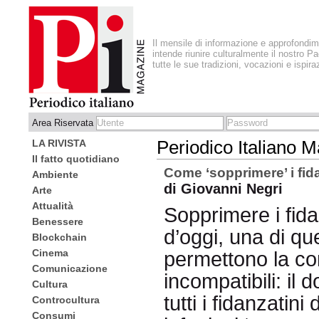
Il mensile di informazione e approfondi
intende riunire culturalmente il nostro Pa
tutte le sue tradizioni, vocazioni e ispira
Area Riservata
LA RIVISTA
Periodico Italiano 
Il fatto quotidiano
Come ‘sopprimere’ i fidan
Ambiente
di Giovanni Negri
Arte
Attualità
Sopprimere i fidan
Benessere
d’oggi, una di que
Blockchain
Cinema
permettono la co
Comunicazione
incompatibili: il 
Cultura
tutti i fidanzati
Controcultura
Consumi