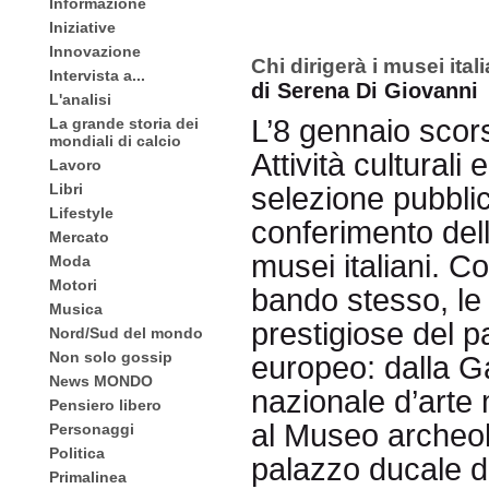
Informazione
Iniziative
Innovazione
Chi dirigerà i musei ital
Intervista a...
di Serena Di Giovanni
L'analisi
L’8 gennaio scors
La grande storia dei
mondiali di calcio
Attività culturali
Lavoro
Libri
selezione pubblica
Lifestyle
conferimento dell’
Mercato
musei italiani. C
Moda
Motori
bando stesso, le 
Musica
prestigiose del 
Nord/Sud del mondo
Non solo gossip
europeo: dalla G
News MONDO
nazionale d’art
Pensiero libero
al Museo archeol
Personaggi
Politica
palazzo ducale di
Primalinea