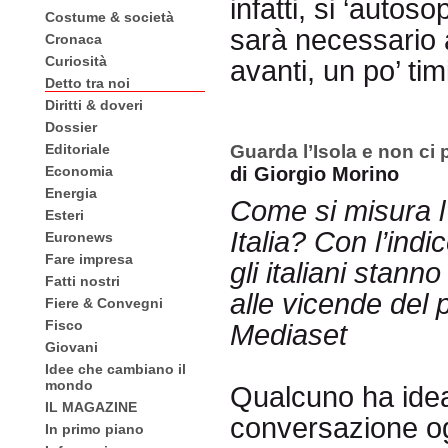
infatti, si ‘autoso
Costume & società
sarà necessario a
Cronaca
Curiosità
avanti, un po’ tim
Detto tra noi
Diritti & doveri
Dossier
Editoriale
Guarda l’Isola e non ci
Economia
di Giorgio Morino
Energia
Come si misura l
Esteri
Italia? Con l’ind
Euronews
Fare impresa
gli italiani stann
Fatti nostri
alle vicende del 
Fiere & Convegni
Fisco
Mediaset
Giovani
Idee che cambiano il
mondo
Qualcuno ha idea
IL MAGAZINE
conversazione ogg
In primo piano