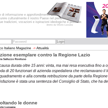
le di informazione e approfondimento che
iunire culturalmente il nostro Paese nel pieno rispetto di
sue tradizioni, vocazioni e ispirazioni ideologiche e politiche.
diretto da Vittorio Lussana
co Italiano Magazine
Attualità
->
zione esemplare contro la Regione Lazio
zia Salluzzo Rovituso
ausa durata oltre 15 anni: vinta, ma mai resa esecutiva fino a o
da di 20 funzionari di azienda ospedaliera che reclamavano il lo
nquadramento e alla corretta retribuzione da parte della Regione 
sfazione è stata una sentenza del Consiglio di Stato, che ha de
oltando le donne
torio Lussana