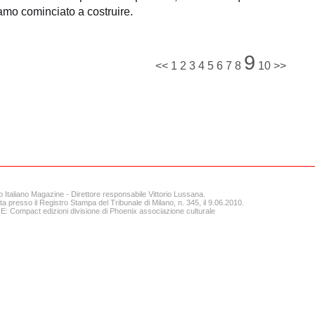
amo cominciato a costruire.
9
<<
1
2
3
4
5
6
7
8
10
>>
o Italiano Magazine - Direttore responsabile Vittorio Lussana.
ta presso il Registro Stampa del Tribunale di Milano, n. 345, il 9.06.2010.
 Compact edizioni divisione di Phoenix associazione culturale