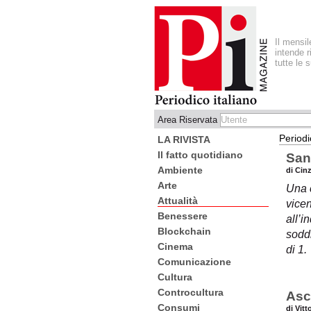
Il mensi
intende r
tutte le 
Area Riservata
Periodi
LA RIVISTA
Il fatto quotidiano
San
Ambiente
di Cin
Arte
Una c
Attualità
vicen
Benessere
all’i
Blockchain
soddi
Cinema
di 1.
Comunicazione
Cultura
Controcultura
Asc
Consumi
di Vit