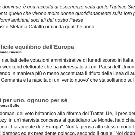
 dominae’ è una raccolta di esperienze nella quale l’autrice Ste
nta quello che vivono molte donne quotidianamente sulla loro pell
formi ambienti soci
ali del nostro Paese
sco Stefania Catallo ormai da qualche anno.
ifficile equilibrio dell'Europa
nardo Guerrini
 risultati delle votazioni amministrative di lunedì scorso in Italia,
o weekend elettorale che ha interessato alcuni Paesi dell’Unio
ndo in maniera più o meno accentuata il rifiuto della linea di aus
 Germania e la nascita di un ‘vento nuovo’ che sta soffiando su
ti per uno, ognuno per sé
ncesca Buffo
ndomani del veto britannico alla riforma dei Trattati Ue, il presi
zy, in un'intervista concessa al quotidiano Le Monde, ha dichia
tono chiaramente due Europa". Non la pensa allo stesso modo 
olidarnosc ed ex presidente polacco, secondo il quale "Noi dob