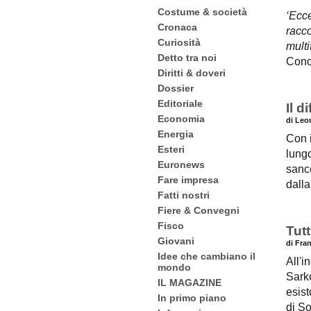
Costume & società
‘Ecce
Cronaca
racco
Curiosità
multi
Detto tra noi
Cono
Diritti & doveri
Dossier
Editoriale
Il d
Economia
di Leo
Energia
Con i
Esteri
lung
Euronews
sance
Fare impresa
dalla
Fatti nostri
Fiere & Convegni
Fisco
Tut
Giovani
di Fra
Idee che cambiano il
All'i
mondo
Sarko
IL MAGAZINE
esis
In primo piano
di S