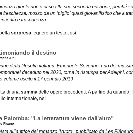
omanzo giunto non a caso alla sua seconda edizione, perché scr
a freschezza, mosso da un ‘piglio’ quasi giovanilistico che a tra
incertià e trasparenza
bella
sorpresa
leggere un testo così
timoniando il destino
vanna Albi
cano della filosofia italiana, Emanuele Severino, uno dei massimi
emporanei deceduto nel 2020, torna in ristampa per Adelphi, co
o volume uscito il 17 gennaio 2019
atta di una
summa
delle opere precedenti. A partire da quando il
ello internazionale, nel
ia Palomba: "La letteratura viene dall'altro"
tro Pisano
vista all’autrice del romanzo ‘Vuoto’, pubblicato da Les Flâneurs