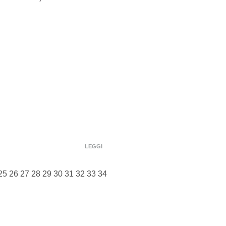
LEGGI
25
26
27
28
29
30
31
32
33
34