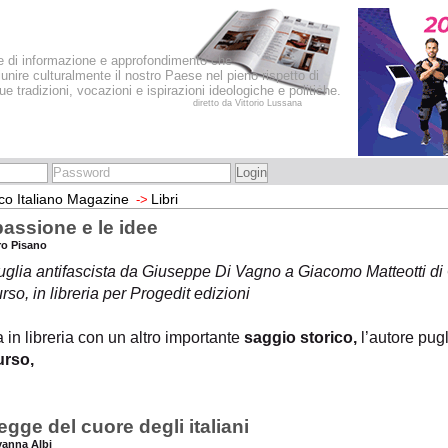
le di informazione e approfondimento che
iunire culturalmente il nostro Paese nel pieno rispetto di
sue tradizioni, vocazioni e ispirazioni ideologiche e politiche.
diretto da Vittorio Lussana
co Italiano Magazine
Libri
->
passione e le idee
tro Pisano
uglia antifascista da Giuseppe Di Vagno a
Giacomo Matteotti di
so, in libreria per Progedit edizioni
 in libreria con un altro importante
saggio storico,
l’autore pug
rso,
egge del cuore degli italiani
vanna Albi