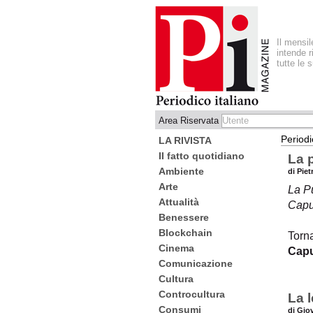
Il mensi
intende r
tutte le 
Area Riservata
Periodi
LA RIVISTA
Il fatto quotidiano
La 
Ambiente
di Pie
Arte
La P
Attualità
Capur
Benessere
Blockchain
Torna
Cinema
Capu
Comunicazione
Cultura
Controcultura
La l
Consumi
di Gio