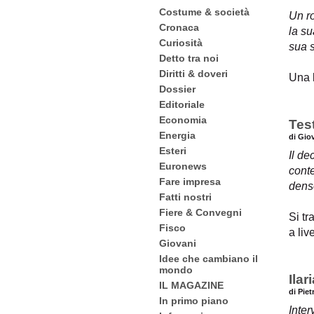
Costume & società
Un r
Cronaca
la su
Curiosità
sua s
Detto tra noi
Diritti & doveri
Una 
Dossier
Editoriale
Economia
Tes
Energia
di Gio
Esteri
Il de
Euronews
cont
Fare impresa
dens
Fatti nostri
Fiere & Convegni
Si tr
Fisco
a liv
Giovani
Idee che cambiano il
mondo
Ilar
IL MAGAZINE
di Pie
In primo piano
Inter