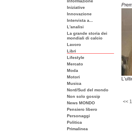
Informazione
Prem
Iniziative
Innovazione
Intervista a...
L'analisi
La grande storia dei
mondiali di calcio
Lavoro
Libri
Lifestyle
Mercato
Moda
Motori
L’ult
Musica
Nord/Sud del mondo
Non solo gossip
<<
1
News MONDO
Pensiero libero
Personaggi
Politica
Primalinea