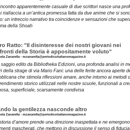
incontro apparentemente casuale di due scrittori nasce una pro
i riallaccia a un’antica promessa fatta da due anime che si sono
: un intreccio narrativo tra coincidenze e sensazioni che super
ma della Shoah
ro Ratto: "Il disinteresse dei nostri giovani nei
fronti della Storia è appositamente voluto"
hela Zanarella - mzanarella@periodicoitalianomagazine.it
 saggio edito da Bibliotheka Edizioni, una profonda analisi in mer
i della strage di via Mario Fani: una delle ferite ancora aperte del
blicana che stimola riflessioni amare, anche intorno ai metodi di
rendimento storico utilizzati nelle nostre scuole, funzionali a 
nosa, superficiale, scarsamente condivisa
ndo la gentilezza nasconde altro
hela Zanarella - mzanarella@periodicoitalianomagazine.it
storia d’amore prende una direzione inaspettata e ne emergono 
menti mascherati, che mettono in discussione il senso di fiducia: 