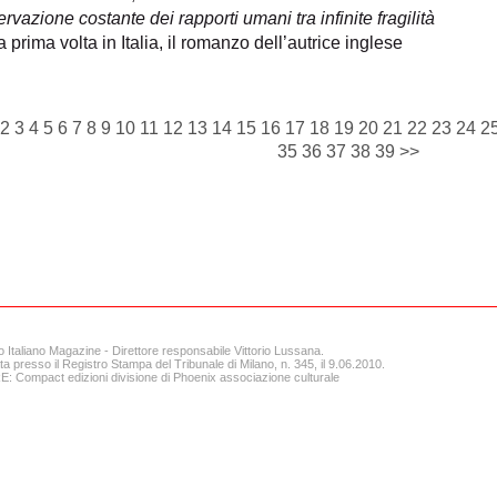
ervazione costante dei rapporti umani tra infinite fragilità
a prima volta in Italia, il romanzo dell’autrice inglese
2
3
4
5
6
7
8
9
10
11
12
13
14
15
16
17
18
19
20
21
22
23
24
2
35
36
37
38
39
>>
o Italiano Magazine - Direttore responsabile Vittorio Lussana.
ta presso il Registro Stampa del Tribunale di Milano, n. 345, il 9.06.2010.
 Compact edizioni divisione di Phoenix associazione culturale