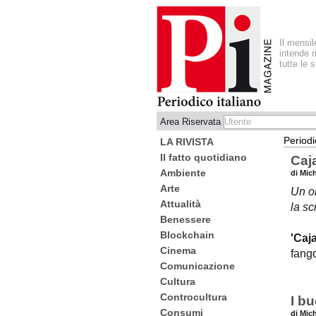
Il mensi
intende r
tutte le 
Area Riservata
Periodi
LA RIVISTA
Il fatto quotidiano
Caj
Ambiente
di Mic
Arte
Un om
Attualità
la sc
Benessere
Blockchain
'Caj
Cinema
fang
Comunicazione
Cultura
Controcultura
I b
Consumi
di Mic