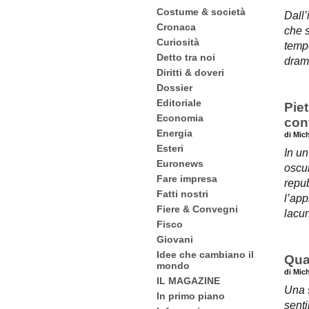
Costume & società
Dall’
Cronaca
che s
Curiosità
tempo
Detto tra noi
dram
Diritti & doveri
Dossier
Editoriale
Piet
Economia
con
Energia
di Mic
Esteri
In un
Euronews
oscur
Fare impresa
repub
Fatti nostri
l’app
Fiere & Convegni
lacu
Fisco
Giovani
Idee che cambiano il
Qua
mondo
di Mic
IL MAGAZINE
Una 
In primo piano
senti