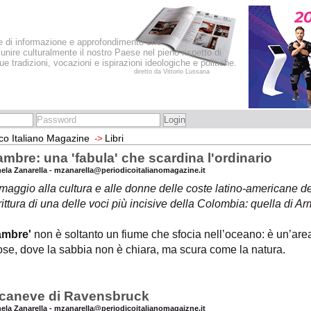
le di informazione e approfondimento che
iunire culturalmente il nostro Paese nel pieno rispetto di
sue tradizioni, vocazioni e ispirazioni ideologiche e politiche.
diretto da Vittorio Lussana
co Italiano Magazine
Libri
->
ambre: una 'fabula' che scardina l'ordinario
hela Zanarella - mzanarella@periodicoitalianomagazine.it
aggio alla cultura e alle donne delle coste latino-americane de
rittura di una delle voci più incisive della Colombia: quella di
ambre'
non è soltanto un fiume che sfocia nell’oceano: è un’are
ose, dove la sabbia non è chiara, ma scura come la natura.
ucaneve di Ravensbruck
hela Zanarella - mzanarella@periodicoitalianomagaizne.it