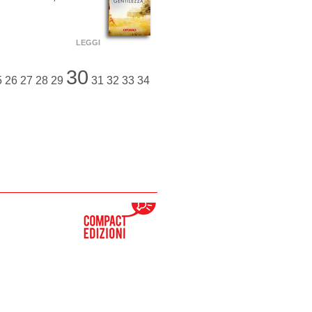
LEGGI
30
5
26
27
28
29
31
32
33
34