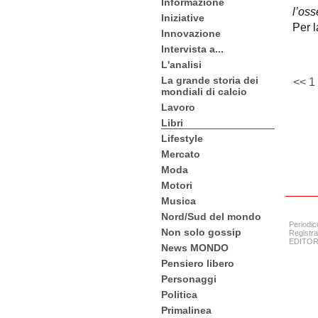
Informazione
l’oss
Iniziative
Per l
Innovazione
Intervista a...
L'analisi
La grande storia dei
<<
1
mondiali di calcio
Lavoro
Libri
Lifestyle
Mercato
Moda
Motori
Musica
Nord/Sud del mondo
Periodic
Non solo gossip
Registra
EDITORE:
News MONDO
Pensiero libero
Personaggi
Politica
Primalinea