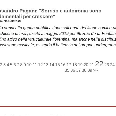
ssandro Pagani: "Sorriso e autoironia sono
damentali per crescere"
nuela Colatosti
o ormai alla quarta pubblicazione sull’onda del filone comico-um
chicche di riso’, uscito a maggio 2019 per 96 Rue de-la-Fontain
dino attivo nella vita culturale fiorentina, ma anche nella distribu
osizione musicale, essendo il batterista del gruppo undergroun
22
2
3
4
5
6
7
8
9
10
11
12
13
14
15
16
17
18
19
20
21
23
24
35
36
37
38
39
>>