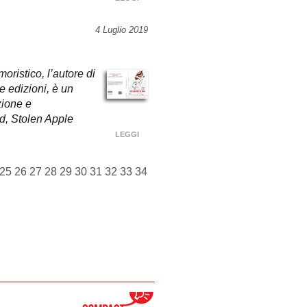
4 Luglio 2019
oristico, l’autore di
e edizioni, è un
zione e
d, Stolen Apple
LEGGI
25
26
27
28
29
30
31
32
33
34