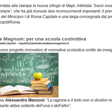
ntata alla stampa la nuova silloge di Mapi, intitolata ‘Sassi rosa
lane’, che ha già ricevuto due riconoscimenti importanti: il pre
 del Minicipio I di Roma Capitale e una targa consegnata dal pr
cipidiRoma.
e Magnum: per una scuola costruttiva
faella Ugolini - rugolini@periodicoitalianomagazine.it
ovo progetto innovativo di normativa scolastica scritto da insegn
sse
Alessandro Manzoni:
“La ragione e il torto non si dividon m
parte abbia soltanto dell'una o dell'altro”.