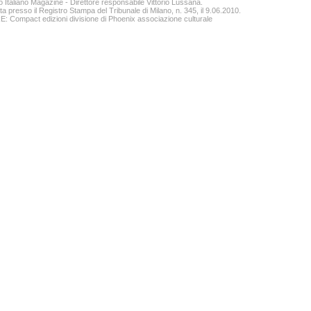
o Italiano Magazine - Direttore responsabile Vittorio Lussana.
ta presso il Registro Stampa del Tribunale di Milano, n. 345, il 9.06.2010.
 Compact edizioni divisione di Phoenix associazione culturale