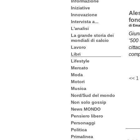
Informazione
Iniziative
Ale
Innovazione
fon
Intervista a...
di Ema
L'analisi
Giunt
La grande storia dei
mondiali di calcio
‘500 
Lavoro
citta
Libri
comp
Lifestyle
Mercato
Moda
<<
1
Motori
Musica
Nord/Sud del mondo
Non solo gossip
News MONDO
Pensiero libero
Personaggi
Politica
Primalinea