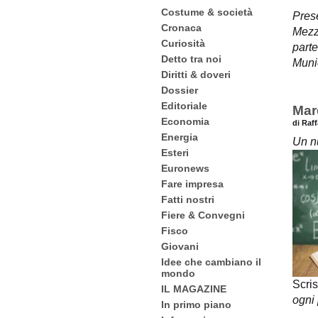
Costume & società
Prese
Cronaca
Mezze
Curiosità
parte
Detto tra noi
Muni
Diritti & doveri
Dossier
Editoriale
Mar
Economia
di Raf
Energia
Un nu
Esteri
Euronews
Fare impresa
Fatti nostri
Fiere & Convegni
Fisco
Giovani
Idee che cambiano il
mondo
Scri
IL MAGAZINE
ogni 
In primo piano