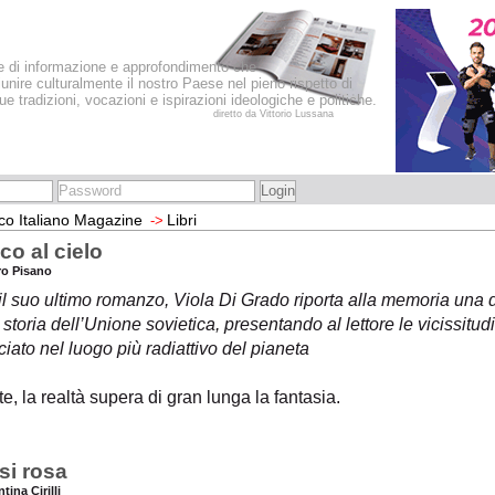
le di informazione e approfondimento che
iunire culturalmente il nostro Paese nel pieno rispetto di
sue tradizioni, vocazioni e ispirazioni ideologiche e politiche.
diretto da Vittorio Lussana
co Italiano Magazine
Libri
->
co al cielo
tro Pisano
l suo ultimo romanzo, Viola Di Grado riporta alla memoria una 
 storia dell’Unione sovietica, presentando al lettore le vicissitu
iato nel luogo più radiattivo del pianeta
te, la realtà supera di gran lunga la fantasia.
si rosa
ntina Cirilli