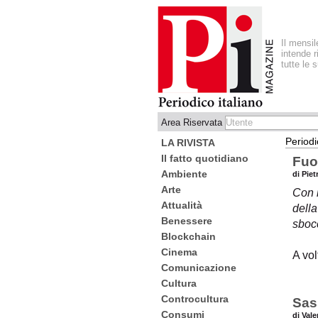
Il mensi
intende r
tutte le 
Area Riservata
Periodi
LA RIVISTA
Il fatto quotidiano
Fuo
Ambiente
di Pie
Arte
Con i
Attualità
della
Benessere
sbocc
Blockchain
Cinema
A vol
Comunicazione
Cultura
Controcultura
Sas
Consumi
di Vale