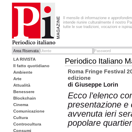
Il mensile di informazione e approfondi
intende riunire culturalmente il nostro Pa
tutte le sue tradizioni, vocazioni e ispira
Area Riservata
LA RIVISTA
Periodico Italiano 
Il fatto quotidiano
Roma Fringe Festival 2017
Ambiente
edizione
Arte
di Giuseppe Lorin
Attualità
Benessere
Ecco l’elenco com
Blockchain
presentazione e 
Cinema
Comunicazione
avvenuta ieri ser
Cultura
popolare quartie
Controcultura
Consumi