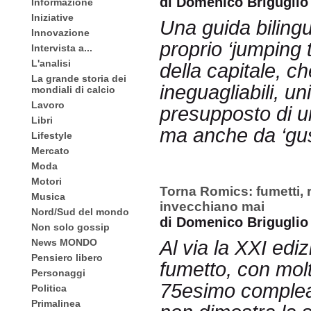
di Domenico Briguglio
Informazione
Iniziative
Una guida biling
Innovazione
proprio ‘jumping 
Intervista a...
L'analisi
della capitale, c
La grande storia dei
ineguagliabili, un
mondiali di calcio
Lavoro
presupposto di un
Libri
ma anche da ‘gus
Lifestyle
Mercato
Moda
Motori
Torna Romics: fumetti, 
Musica
invecchiano mai
Nord/Sud del mondo
di Domenico Briguglio
Non solo gossip
News MONDO
Al via la XXI ediz
Pensiero libero
fumetto, con molt
Personaggi
75esimo complea
Politica
Primalinea