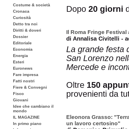
Costume & società
Dopo
20 giorni
Cronaca
Curiosità
Detto tra noi
Diritti & doveri
Il Roma Fringe Festival 
Dossier
di Annalisa Civitelli -
Editoriale
La grande festa d
Economia
Energia
San Lorenzo nella
Esteri
Mercede e incont
Euronews
Fare impresa
Fatti nostri
Oltre
150 appun
Fiere & Convegni
provenienti da tu
Fisco
Giovani
Idee che cambiano il
mondo
Eleonora Grasso: "Terr
IL MAGAZINE
un lavoro certosino"
In primo piano