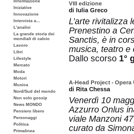
Informazione
VIII edizione
Iniziative
di Iulia Greco
Innovazione
L’arte rivitalizza 
Intervista a...
L'analisi
Prenestino a Cent
La grande storia dei
Sanctis, è in co
mondiali di calcio
Lavoro
musica, teatro e c
Libri
Dallo scorso
1° 
Lifestyle
Mercato
Moda
Motori
A-Head Project - Opera
Musica
di Rita Chessa
Nord/Sud del mondo
Non solo gossip
Venerdì 10 maggi
News MONDO
Azzurro Onlus inau
Pensiero libero
viale Manzoni 47,
Personaggi
Politica
curato da Simona
Primalinea