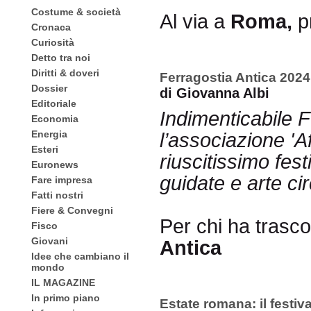
Costume & società
Al via a
Roma,
p
Cronaca
Curiosità
Detto tra noi
Diritti & doveri
Ferragostia Antica 2024
Dossier
di Giovanna Albi
Editoriale
Indimenticabile F
Economia
Energia
l’associazione 'A
Esteri
riuscitissimo fest
Euronews
guidate e arte ci
Fare impresa
Fatti nostri
Fiere & Convegni
Per chi ha trascor
Fisco
Giovani
Antica
Idee che cambiano il
mondo
IL MAGAZINE
In primo piano
Estate romana: il festival