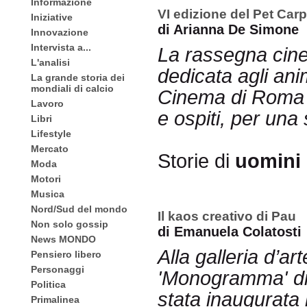
Informazione
VI edizione del Pet Carp
Iniziative
di Arianna De Simone
Innovazione
Intervista a...
La rassegna cine
L'analisi
dedicata agli ani
La grande storia dei
mondiali di calcio
Cinema di Roma (s
Lavoro
e ospiti, per una 
Libri
Lifestyle
Mercato
Storie di
uomini
Moda
Motori
Musica
Nord/Sud del mondo
Il kaos creativo di Pau
Non solo gossip
di Emanuela Colatosti
News MONDO
Alla galleria d’a
Pensiero libero
Personaggi
'Monogramma' di
Politica
stata inaugurata 
Primalinea