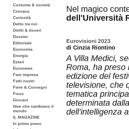
Costume & società
Nel magico cont
Cronaca
dell'Università
Curiosità
Detto tra noi
Diritti & doveri
Dossier
Eurovisioni 2023
Editoriale
di Cinzia Riontino
Economia
Energia
A Villa Medici, s
Esteri
Roma, ha preso i
Euronews
edizione del fest
Fare impresa
Fatti nostri
televisione, che
Fiere & Convegni
tematica principa
Fisco
Giovani
determinata dall
Idee che cambiano il
dell’intelligenza ar
mondo
IL MAGAZINE
In primo piano