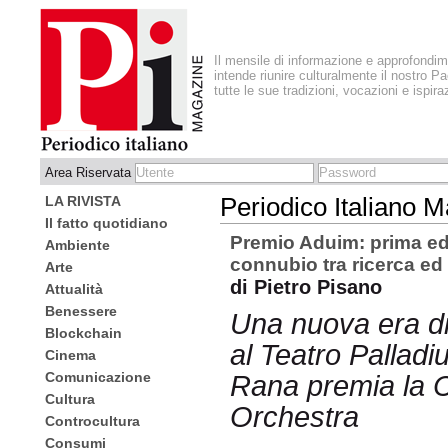
Il mensile di informazione e approfondi
intende riunire culturalmente il nostro Pa
tutte le sue tradizioni, vocazioni e ispira
Area Riservata
LA RIVISTA
Periodico Italiano 
Il fatto quotidiano
Premio Aduim: prima ed
Ambiente
connubio tra ricerca e
Arte
di Pietro Pisano
Attualità
Benessere
Una nuova era di
Blockchain
al Teatro Palladi
Cinema
Comunicazione
Rana premia la 
Cultura
Orchestra
Controcultura
Consumi