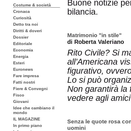
Buone notizie per
Costume & società
bilancia.
Cronaca
Curiosità
Detto tra noi
Diritti & doveri
Matrimonio "in stile"
Dossier
di Roberta Valeriano
Editoriale
Economia
Rito Civile? Si 
Energia
all’Americana viss
Esteri
figurativo, ovver
Euronews
Fare impresa
Lo si può organi
Fatti nostri
Non garantirà la f
Fiere & Convegni
Fisco
vedere agli amici
Giovani
Idee che cambiano il
mondo
IL MAGAZINE
Senza le quote rosa co
In primo piano
uomini