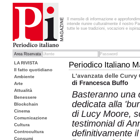
Il mensile di informazione e approfondi
intende riunire culturalmente il nostro Pa
tutte le sue tradizioni, vocazioni e ispira
Area Riservata
LA RIVISTA
Periodico Italiano 
Il fatto quotidiano
L'avanzata delle Curvy 
Ambiente
di Francesca Buffo
Arte
Attualità
Basteranno una c
Benessere
dedicata alla 'bur
Blockchain
Cinema
di Lucy Moore, s
Comunicazione
testimonial di A
Cultura
definitivamente il
Controcultura
Consumi