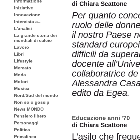
Informazione
di Chiara Scattone
Iniziative
Per quanto conce
Innovazione
Intervista a...
ruolo delle donne
L'analisi
il nostro Paese n
La grande storia dei
mondiali di calcio
standard europei
Lavoro
difficili da supe
Libri
Lifestyle
docente all’Unive
Mercato
collaboratrice de
Moda
Alessandra Casar
Motori
Musica
edito da Egea.
Nord/Sud del mondo
Non solo gossip
News MONDO
Pensiero libero
Educazione anni '70
Personaggi
di Chiara Scattone
Politica
L’asilo che freq
Primalinea