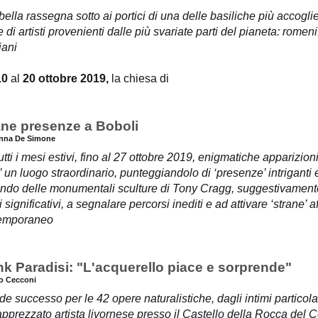
ella rassegna sotto ai portici di una delle basiliche più accogli
 di artisti provenienti dalle più svariate parti del pianeta: romen
iani
10
al
20 ottobre 2019,
la chiesa di
ane presenze a Boboli
anna De Simone
utti i mesi estivi, fino al 27 ottobre 2019, enigmatiche apparizion
 un luogo straordinario, punteggiandolo di ‘presenze’ intriganti 
ando delle monumentali sculture di Tony Cragg, suggestivamente
 significativi, a segnalare percorsi inediti e ad attivare ‘strane’ a
emporaneo
nk Paradisi: "L'acquerello piace e sorprende"
io Cecconi
e successo per le 42 opere naturalistiche, dagli intimi particola
apprezzato artista livornese presso il Castello della Rocca del C