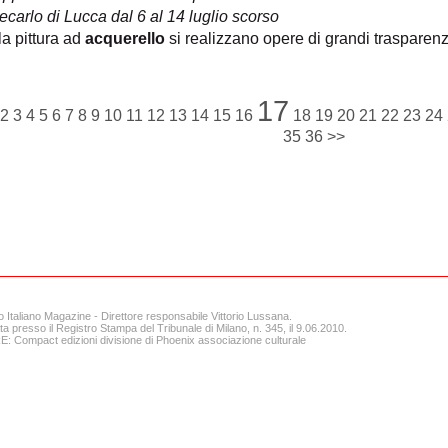
carlo di Lucca dal 6 al 14 luglio scorso
a pittura ad
acquerello
si realizzano opere di grandi trasparenze
17
2
3
4
5
6
7
8
9
10
11
12
13
14
15
16
18
19
20
21
22
23
24
35
36
>>
o Italiano Magazine - Direttore responsabile Vittorio Lussana.
ta presso il Registro Stampa del Tribunale di Milano, n. 345, il 9.06.2010.
 Compact edizioni divisione di Phoenix associazione culturale