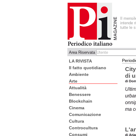
Il mensi
intende r
tutte le 
Area Riservata
Periodi
LA RIVISTA
Il fatto quotidiano
City
Ambiente
di 
Arte
di Dom
Attualità
Ultim
Benessere
urban
Blockchain
onnip
Cinema
ma c
Comunicazione
Cultura
Controcultura
L'a
Consumi
di Ari