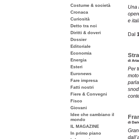
Costume & società
Una b
Cronaca
opere
Curiosità
e ital
Detto tra noi
Diritti & doveri
Dal
Dossier
Editoriale
Economia
Str
Energia
di Ari
Esteri
Per t
Euronews
moto’
Fare impresa
parl
Fatti nostri
snodi
Fiere & Convegni
cont
Fisco
Giovani
Idee che cambiano il
Fra
mondo
di Dar
IL MAGAZINE
Grand
In primo piano
dall’