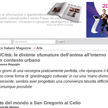
le di informazione e approfondimento che
iunire culturalmente il nostro Paese nel pieno rispetto di
sue tradizioni, vocazioni e ispirazioni ideologiche e politiche.
diretto da Vittorio Lussana
co Italiano Magazine
Arte
->
/Città: le distinte sfumature dell'anima all'interno
un contesto urbano
enico Briguglio
i giorni di una rassegna praticamente perfetta, che ripropone il
o come forma di ‘giardinaggio culturale’ in cui una ‘mano divina
resente, sembra aver progettato una convivenza talvolta difficile
omunque possibile
rte del mondo a San Gregorio al Celio
anna De Simone