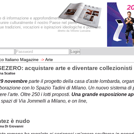
le di informazione e approfondimento che
iunire culturalmente il nostro Paese nel pieno rispetto di
sue tradizioni, vocazioni e ispirazioni ideologiche e politiche.
diretto da Vittorio Lussana
co Italiano Magazine
Arte
->
EZERO: acquistare arte e diventare collezionisti
na Scalise
29 novembre
parte il progetto della casa d'aste lombarda, organ
aborazione con lo Spazio Tadini di Milano. Un nuovo sistema di
re l'arte. Oltre 250 i lotti proposti.
Una grande esposizione ape
 spazi di Via Jommelli a Milano, e on line,
tez è nudo
ena Di Giovanni