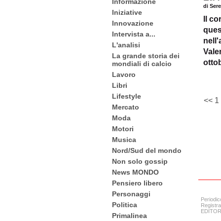
Informazione
di Ser
Iniziative
Il co
Innovazione
ques
Intervista a...
nell
L'analisi
Vale
La grande storia dei
otto
mondiali di calcio
Lavoro
Libri
Lifestyle
<<
1
Mercato
Moda
Motori
Musica
Nord/Sud del mondo
Non solo gossip
News MONDO
Pensiero libero
Personaggi
Periodic
Politica
Registra
EDITORE:
Primalinea