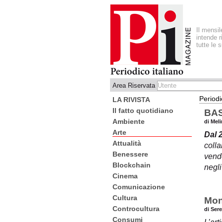
Il mensi
intende r
tutte le 
Area Riservata
Periodi
LA RIVISTA
Il fatto quotidiano
BAS
Ambiente
di Meli
Arte
Dal 
Attualità
coll
Benessere
vende
Blockchain
negli
Cinema
Comunicazione
Cultura
Mon
Controcultura
di Ser
Consumi