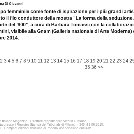
ena Di Giovanni
rpo femminile come fonte di ispirazione per i più grandi artis
to il filo conduttore della mostra “La forma della seduzione.
'arte del ‘900”, a cura di Barbara Tomassi con la collaborazi
ntini, visibile alla Gnam (Galleria nazionale di Arte Moderna)
bre 2014.
2
3
4
5
6
7
8
9
10
11
12
13
14
15
16
17
18
19
20
21
22
23
24
2
35
36
>>
o Italiano Magazine - Direttore responsabile Vittorio Lussana.
ta presso il Registro Stampa del Tribunale di Milano, n. 345, il 9.06.2010.
 Compact edizioni divisione di Phoenix associazione culturale