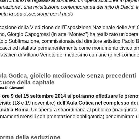
ista romano ha regalato ai sorianesi un'opera scultorea in peperin
imazione': una rivisitazione contemporanea del mito di David. In 
nta la sua ossessione per il nudo
ccasione della V edizione dell'Esposizione Nazionale delle Art
o, Giorgio Capogrossi (in arte “Montez”) ha realizzato un'opera 
itolo Sublimazione, commissionata dal direttore artistico Paolo 
cacci ed istallata permanentemente come monumento civico pre
Cavalieri di Vittorio Veneto del medesimo comune (o nel comune
ula Gotica, gioiello medioevale senza precedenti
cuore della capitale
ena Di Giovanni
e ore 9 del 15 settembre 2014 si potranno effettuare le prenot
visite
(18 e 19 novembre)
dell’Aula Gotica nel complesso dei
nati a Roma.
Un'apertura straordinaria al pubblico (inaugurat
ntamenti mensili con prenotazione obbligatoria) per ammirare 
forma della seduzione