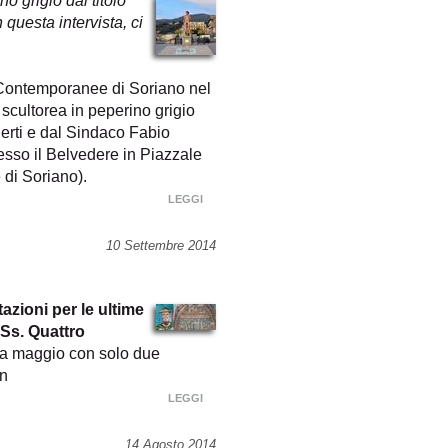
o grigio dal titolo
questa intervista, ci
i Contemporanee di Soriano nel
scultorea in peperino grigio
Berti e dal Sindaco Fabio
sso il Belvedere in Piazzale
 di Soriano).
LEGGI
10 Settembre 2014
azioni per le ultime
 Ss. Quattro
a a maggio con solo due
un
LEGGI
14 Agosto 2014