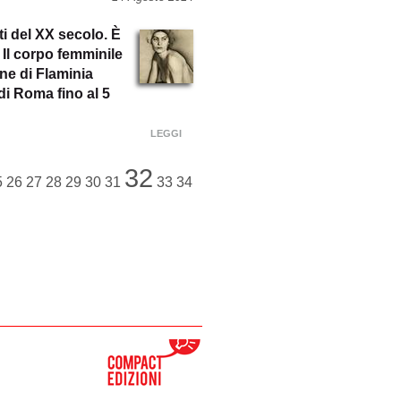
ti del XX secolo. È
 Il corpo femminile
one di Flaminia
 di Roma fino al 5
LEGGI
32
5
26
27
28
29
30
31
33
34