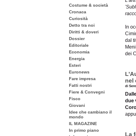
L’art
Costume & società
'Subl
Cronaca
racco
Curiosità
Detto tra noi
In o
Diritti & doveri
Cimin
Dossier
dal t
Editoriale
Meni
Economia
dei 
Energia
Esteri
Euronews
L’A
Fare impresa
nel 
Fatti nostri
di Ser
Fiere & Convegni
Dall
Fisco
due 
Giovani
Coro
Idee che cambiano il
appu
mondo
IL MAGAZINE
In primo piano
La 