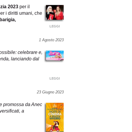
ezia 2023
per il
er i diritti umani, che
barigia,
LEGGI
1 Agosto 2023
ossibile: celebrare e,
ienda, lanciando dal
LEGGI
23 Giugno 2023
ione promossa da Anec
ersificati, a