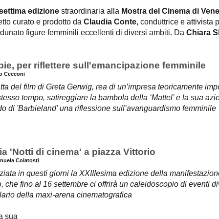
settima edizione
straordinaria alla
Mostra del Cinema di Ven
tto curato e prodotto da
Claudia Conte,
conduttrice e attivista p
dunato figure femminili eccellenti di diversi ambiti. Da
Chiara S
ie, per riflettere sull'emancipazione femminile
io Cecconi
atta del film di Greta Gerwig, rea di un’impresa teoricamente imp
stesso tempo, satireggiare la bambola della ‘Mattel’ e la sua az
o di 'Barbieland' una riflessione sull’avanguardismo femminile
ia 'Notti di cinema' a piazza Vittorio
nuela Colatosti
iziata in questi giorni la XXIIIesima edizione della manifestaz
, che fino al 16 settembre ci offrirà un caleidoscopio di eventi div
lario della maxi-arena cinematografica
a sua