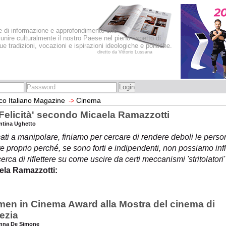
le di informazione e approfondimento che
iunire culturalmente il nostro Paese nel pieno rispetto di
sue tradizioni, vocazioni e ispirazioni ideologiche e politiche.
diretto da Vittorio Lussana
co Italiano Magazine
Cinema
->
'Felicità' secondo Micaela Ramazzotti
entina Ughetto
ti a manipolare, finiamo per cercare di rendere deboli le perso
 proprio perché, se sono forti e indipendenti, non possiamo infl
erca di riflettere su come uscire da certi meccanismi 'stritolatori'
ela Ramazzotti:
en in Cinema Award alla Mostra del cinema di
ezia
anna De Simone