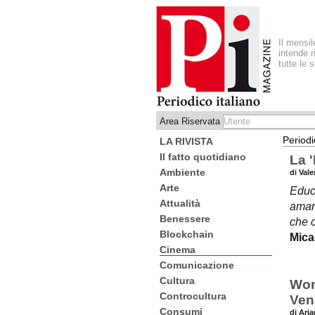
Il mensi
intende r
tutte le 
Area Riservata
Periodi
LA RIVISTA
Il fatto quotidiano
La 
Ambiente
di Val
Arte
Educa
Attualità
amare
Benessere
che c
Blockchain
Mica
Cinema
Comunicazione
Cultura
Wom
Controcultura
Ven
Consumi
di Ari