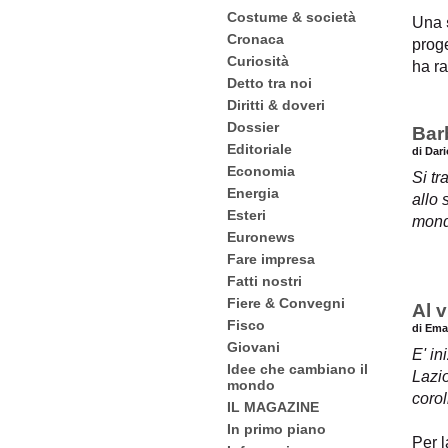
Costume & società
Una
Cronaca
proge
Curiosità
ha ra
Detto tra noi
Diritti & doveri
Dossier
Barb
Editoriale
di Dar
Economia
Si tr
Energia
allo 
Esteri
mond
Euronews
Fare impresa
Fatti nostri
Fiere & Convegni
Al v
Fisco
di Ema
Giovani
E' in
Idee che cambiano il
Lazio
mondo
corol
IL MAGAZINE
In primo piano
Per l