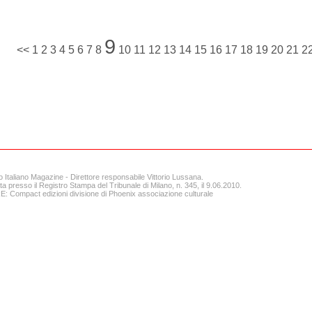
9
<<
1
2
3
4
5
6
7
8
10
11
12
13
14
15
16
17
18
19
20
21
2
o Italiano Magazine - Direttore responsabile Vittorio Lussana.
ta presso il Registro Stampa del Tribunale di Milano, n. 345, il 9.06.2010.
 Compact edizioni divisione di Phoenix associazione culturale