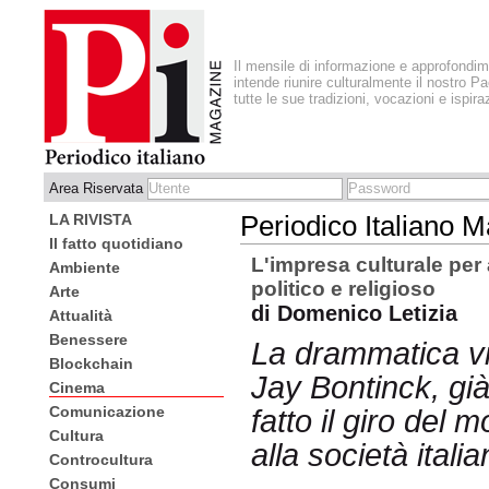
Il mensile di informazione e approfondi
intende riunire culturalmente il nostro Pa
tutte le sue tradizioni, vocazioni e ispira
Area Riservata
LA RIVISTA
Periodico Italiano 
Il fatto quotidiano
L'impresa culturale per 
Ambiente
politico e religioso
Arte
di Domenico Letizia
Attualità
Benessere
La drammatica vi
Blockchain
Jay Bontinck, già
Cinema
Comunicazione
fatto il giro del 
Cultura
alla società ital
Controcultura
Consumi