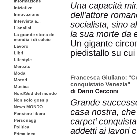
Informazione
Una capacità mim
Iniziative
dell’attore roman
Innovazione
Intervista a...
socialista, sino a
L'analisi
la sua morte da e
La grande storia dei
mondiali di calcio
Un gigante circ
Lavoro
piedistallo su cui
Libri
Lifestyle
Mercato
Moda
Francesca Giuliano: "C
Motori
conquistato Venezia"
Musica
di Dario Cecconi
Nord/Sud del mondo
Non solo gossip
Grande successo 
News MONDO
casa nostra, che 
Pensiero libero
carpet’ conquistan
Personaggi
Politica
addetti ai lavori 
Primalinea