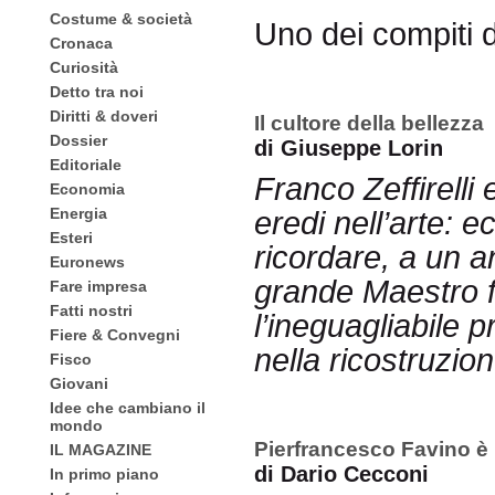
Costume & società
Uno dei compiti 
Cronaca
Curiosità
Detto tra noi
Diritti & doveri
Il cultore della bellezza
Dossier
di Giuseppe Lorin
Editoriale
Franco Zeffirelli
Economia
Energia
eredi nell’arte: 
Esteri
ricordare, a un 
Euronews
grande Maestro fio
Fare impresa
Fatti nostri
l’ineguagliabile 
Fiere & Convegni
nella ricostruzio
Fisco
Giovani
Idee che cambiano il
mondo
Pierfrancesco Favino è 
IL MAGAZINE
di Dario Cecconi
In primo piano