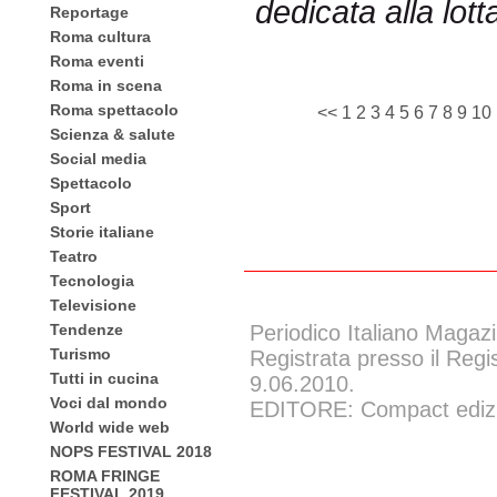
dedicata alla lott
Reportage
Roma cultura
Roma eventi
Roma in scena
Roma spettacolo
<<
1
2
3
4
5
6
7
8
9
10
Scienza & salute
Social media
Spettacolo
Sport
Storie italiane
Teatro
Tecnologia
Televisione
Tendenze
Periodico Italiano Magazi
Turismo
Registrata presso il Regi
Tutti in cucina
9.06.2010.
Voci dal mondo
EDITORE: Compact edizion
World wide web
NOPS FESTIVAL 2018
ROMA FRINGE
FESTIVAL 2019