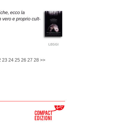
iche, ecco la
vero e proprio cult-
LEGGI
2
23
24
25
26
27
28
>>