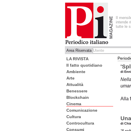
Il mensi
intende r
tutte le 
Area Riservata
Periodi
LA RIVISTA
Il fatto quotidiano
'Spl
Ambiente
di Enni
Arte
Nella
Attualità
umani
Benessere
Blockchain
Alla 
Cinema
Comunicazione
Cultura
Una
Controcultura
di Chi
Consumi