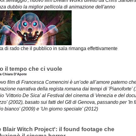
obot selvaggio', nuovo film Dream Works diretto da Chris Sanders
za dubbio la miglior pellicola di animazione dell'anno
a di rado che il pubblico in sala rimanga effettivamente
o il tempo che ci vuole
ia Chiara D'Apote
uovo film di Francesca Comencini è un’ode all’amore paterno ch
azione narrativa della regista romana dai tempi di 'Pianoforte' (
o 'Vittorio De Sica' al Festival del cinema di Venezia e del docuf
zo' (2002), basato sui fatti del G8 di Genova, passando per 'In f
o bianco' (2009) e 'Un giorno speciale' (2012)
 Blair Witch Project': il found footage che
luzionò il cinema horror