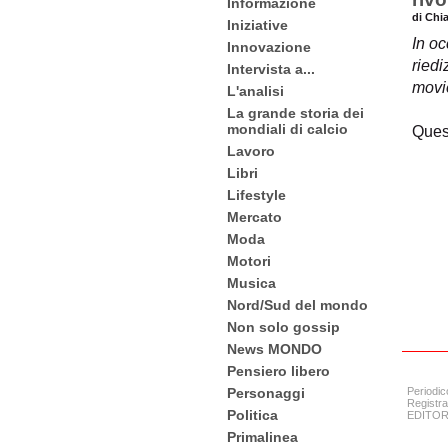
Informazione
di Chi
Iniziative
In oc
Innovazione
riedi
Intervista a...
movi
L'analisi
La grande storia dei
mondiali di calcio
Quest
Lavoro
Libri
Lifestyle
Mercato
Moda
Motori
Musica
Nord/Sud del mondo
Non solo gossip
News MONDO
Pensiero libero
Personaggi
Periodic
Registra
Politica
EDITORE:
Primalinea