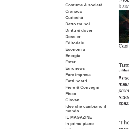
'Il r
Costume & società
è sen
Cronaca
Curiosità
Detto tra noi
Diritti & doveri
Dossier
Editoriale
Capit
Economia
Energia
Esteri
Tutt
Euronews
di Mar
Fare impresa
Il n
Fatti nostri
matur
Fiere & Convegni
premi
Fisco
ragaz
Giovani
spazi
Idee che cambiano il
mondo
IL MAGAZINE
'The
In primo piano
rivo