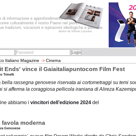
le di informazione e approfondimento che
iunire culturalmente il nostro Paese nel pieno rispetto di
sue tradizioni, vocazioni e ispirazioni ideologiche e politiche.
diretto da Vittorio Lussana
co Italiano Magazine
Cinema
->
it Ends' vince il Gaiaitaliapuntocom Film Fest
o Trinelli
 bella rassegna genovese riservata ai cortometraggi su temi socia
 si afferma la coraggiosa pellicola iraniana di Alireza Kazemip
fine abbiamo i
vincitori dell’edizione 2024
del
 favola moderna
ara Genovese