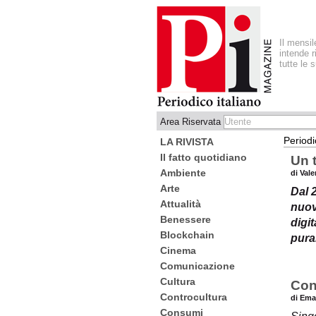
Il mensi
intende r
tutte le 
Area Riservata
Periodi
LA RIVISTA
Il fatto quotidiano
Un t
Ambiente
di Val
Arte
Dal 2
Attualità
nuov
Benessere
digit
Blockchain
pura
Cinema
Comunicazione
Cultura
Con
Controcultura
di Ema
Consumi