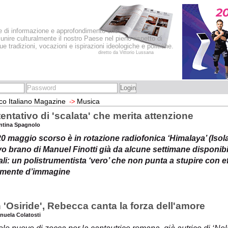
le di informazione e approfondimento che
iunire culturalmente il nostro Paese nel pieno rispetto di
sue tradizioni, vocazioni e ispirazioni ideologiche e politiche.
diretto da Vittorio Lussana
co Italiano Magazine
Musica
->
entativo di 'scalata' che merita attenzione
entina Spagnolo
0 maggio scorso è in rotazione radiofonica ‘Himalaya’ (Isola de
o brano di Manuel Finotti già da alcune settimane disponibi
ali: un polistrumentista ‘vero’ che non punta a stupire con eff
mente d’immagine
 'Osiride', Rebecca canta la forza dell'amore
nuela Colatosti