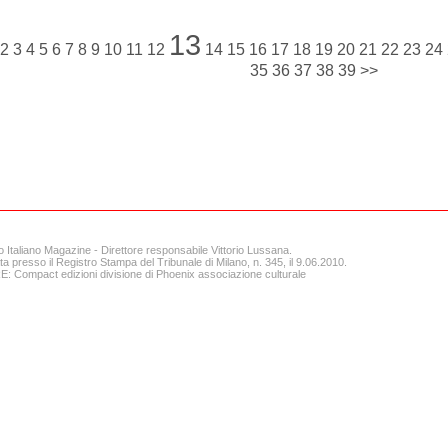
13
2
3
4
5
6
7
8
9
10
11
12
14
15
16
17
18
19
20
21
22
23
24
35
36
37
38
39
>>
o Italiano Magazine - Direttore responsabile Vittorio Lussana.
ta presso il Registro Stampa del Tribunale di Milano, n. 345, il 9.06.2010.
 Compact edizioni divisione di Phoenix associazione culturale