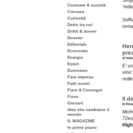
Singo
Costume & società
‘indi
Cronaca
Curiosità
Soffi
Detto tra noi
roma
Diritti & doveri
Dossier
Editoriale
Her
Economia
pre
Energia
di Iuli
Esteri
E’ us
Euronews
vino’
Fare impresa
nott
Fatti nostri
Fiere & Convegni
Fisco
Il 
Giovani
di Ema
Idee che cambiano il
Miche
mondo
72esi
IL MAGAZINE
Hig
In primo piano