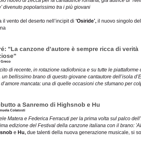
lo nuovo di zecca per la cantautrice romana, già autrice di ‘Nel
e’ divenuto popolarissimo tra i più giovani
a il vento del deserto nell’incipit di
‘Osiride’,
il nuovo singolo del
na
ré: "La canzone d'autore è sempre ricca di verità
ziose"
a Greco
cito di recente, in rotazione radiofonica e su tutte le piattaforme di
, un bellissimo brano di questo giovane cantautore dell’isola d’
e d’amore mancata: una di quelle occasioni che sfumano per col
debutto a Sanremo di Highsnob e Hu
nuela Colatosti
le Matera e Federica Ferracuti per la prima volta sul palco dell
ma edizione del Festival della canzone italiana con il brano: 'Ab
hsnob
e
Hu,
due talenti della nuova generazione musicale, si so