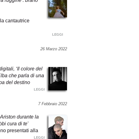
la ruggine’: brano
la cantautrice
LEGGI
26 Marzo 2022
gitali, ‘Il colore del
Elba che parla di una
pa del destino
LEGGI
7 Febbraio 2022
’Ariston durante la
bi cura di te'
no presentati alla
LEGGI