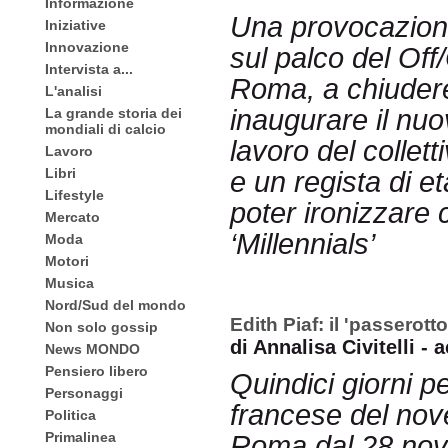
Informazione
Una provocazion
Iniziative
Innovazione
sul palco del Off/
Intervista a...
Roma, a chiuder
L'analisi
inaugurare il nuo
La grande storia dei
mondiali di calcio
lavoro del collett
Lavoro
Libri
e un regista di e
Lifestyle
poter ironizzare c
Mercato
‘Millennials’
Moda
Motori
Musica
Nord/Sud del mondo
Edith Piaf: il 'passerotto
Non solo gossip
di Annalisa Civitelli -
News MONDO
Pensiero libero
Quindici giorni pe
Personaggi
francese del nove
Politica
Primalinea
Roma dal 28 nov