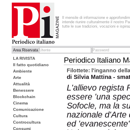
Il mensile di informazione e approfondi
intende riunire culturalmente il nostro Pa
tutte le sue tradizioni, vocazioni e ispira
Area Riservata
LA RIVISTA
Periodico Italiano 
Il fatto quotidiano
Filottete: l'inganno dell
Ambiente
di Silvia Mattina - sm
Arte
Attualità
L'allievo regista 
Benessere
essere 'una speci
Blockchain
Cinema
Sofocle, ma la s
Comunicazione
nazionale d'Arte
Cultura
ed 'evanescente'
Controcultura
Consumi