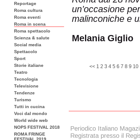
Reportage
un’occasione per 
Roma cultura
malinconiche e u
Roma eventi
Roma in scena
Roma spettacolo
Melania Giglio
Scienza & salute
Social media
Spettacolo
Sport
Storie italiane
<<
1
2
3
4
5
6
7
8
9
10
Teatro
Tecnologia
Televisione
Tendenze
Turismo
Tutti in cucina
Voci dal mondo
World wide web
NOPS FESTIVAL 2018
Periodico Italiano Magazi
ROMA FRINGE
Registrata presso il Regi
FESTIVAL 2019